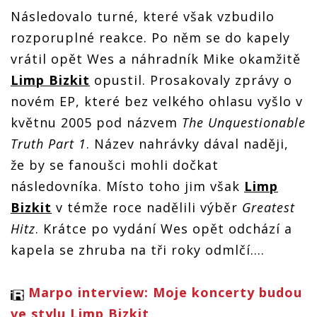
Následovalo turné, které však vzbudilo
rozporuplné reakce. Po něm se do kapely
vrátil opět Wes a náhradník Mike okamžitě
Limp Bizkit
opustil. Prosakovaly zprávy o
novém EP, které bez velkého ohlasu vyšlo v
květnu 2005 pod názvem
The Unquestionable
Truth Part 1
. Název nahrávky dával naději,
že by se fanoušci mohli dočkat
následovníka. Místo toho jim však
Limp
Bizkit
v témže roce nadělili výběr
Greatest
Hitz
. Krátce po vydání Wes opět odchází a
kapela se zhruba na tři roky odmlčí....
Marpo interview: Moje koncerty budou
ve stylu Limp Bizkit