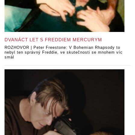
DVANÁCT LET S FREDDIEM MERCURYM
ROZHOVOR | Peter Freestone: V Bohemian Rhapsody to
nebyl ten správný Freddie, ve skutečnosti se mnohem víc
smál