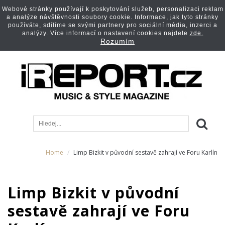
Webové stránky používají k poskytování služeb, personalizaci reklam
a analýze návštěvnosti soubory cookie. Informace, jak tyto stránky
používáte, sdílíme se svými partnery pro sociální média, inzerci a
analýzy. Více informací o nastavení cookies najdete
zde.
Rozumím
Home
Limp Bizkit v původní sestavě zahrají ve Foru Karlín
Limp Bizkit v původní
sestavě zahrají ve Foru