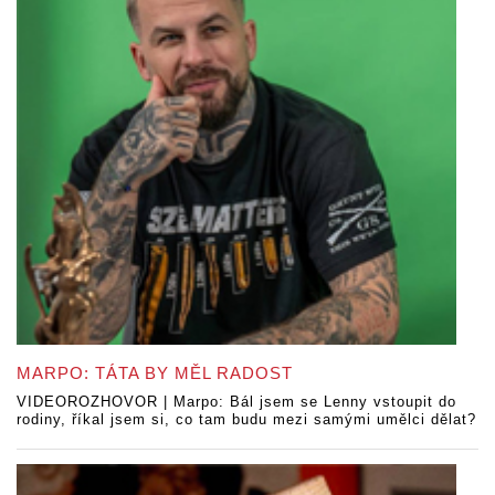
MARPO: TÁTA BY MĚL RADOST
VIDEOROZHOVOR | Marpo: Bál jsem se Lenny vstoupit do
rodiny, říkal jsem si, co tam budu mezi samými umělci dělat?