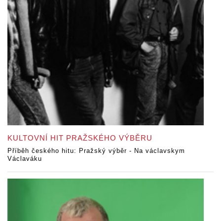
KULTOVNÍ HIT PRAŽSKÉHO VÝBĚRU
Příběh českého hitu: Pražský výběr - Na václavskym
Václaváku