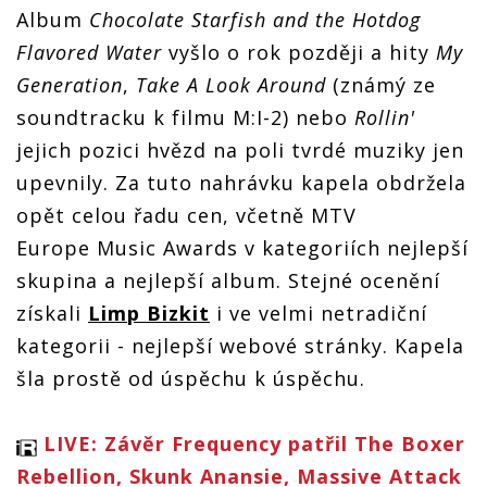
Album
Chocolate Starfish and the Hotdog
Flavored Water
vyšlo o rok později a hity
My
Generation
,
Take A Look Around
(známý ze
soundtracku k filmu M:I-2) nebo
Rollin'
jejich pozici hvězd na poli tvrdé muziky jen
upevnily. Za tuto nahrávku kapela obdržela
opět celou řadu cen, včetně MTV
Europe Music Awards v kategoriích nejlepší
skupina a nejlepší album. Stejné ocenění
získali
Limp Bizkit
i ve velmi netradiční
kategorii - nejlepší webové stránky. Kapela
šla prostě od úspěchu k úspěchu.
LIVE: Závěr Frequency patřil The Boxer
Rebellion, Skunk Anansie, Massive Attack