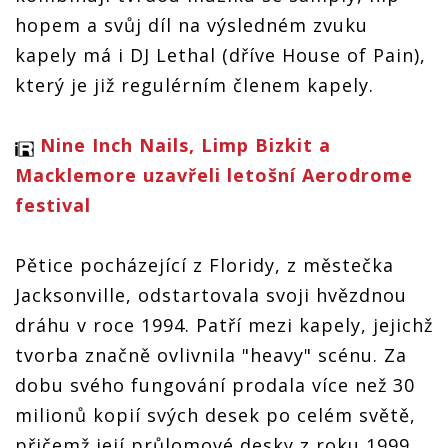
Foru
Karlín
hopem a svůj díl na výsledném zvuku
kapely má i DJ Lethal (dříve House of Pain),
který je již regulérním členem kapely.
Nine Inch Nails, Limp Bizkit a
Macklemore uzavřeli letošní Aerodrome
festival
Pětice pocházející z Floridy, z městečka
Jacksonville, odstartovala svoji hvězdnou
dráhu v roce 1994. Patří mezi kapely, jejichž
tvorba značně ovlivnila "heavy" scénu. Za
dobu svého fungování prodala více než 30
milionů kopií svých desek po celém světě,
přičemž její průlomové desky z roku 1999,