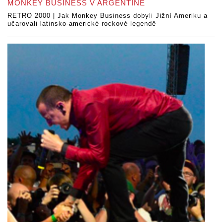
MONKEY BUSINESS V ARGENTINĚ
RETRO 2000 | Jak Monkey Business dobyli Jižní Ameriku a
učarovali latinsko-americké rockové legendě