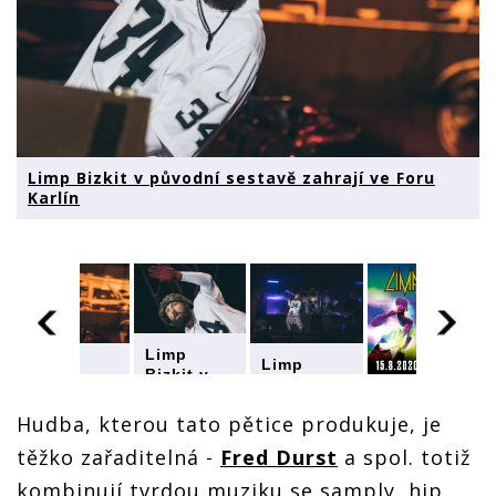
Limp Bizkit v původní sestavě zahrají ve Foru
Karlín
Limp
Limp
Limp
Bizkit v
Bizkit v
Bizkit v
původní
Limp
původní
původní
sestavě
Bizkit v
Hudba, kterou tato pětice produkuje, je
sestavě
sestavě
zahrají ve
původní
zahrají ve
zahrají ve
těžko zařaditelná -
Fred Durst
a spol. totiž
Foru
sestavě
Foru
Foru
Karlín
zahrají ve
Karlín
Karlín
kombinují tvrdou muziku se samply, hip