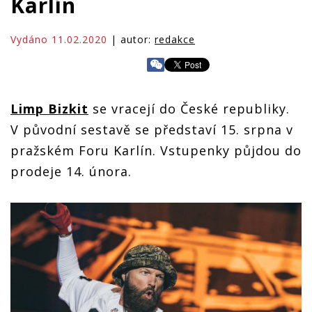
Karlín
Vydáno 11.02.2020
| autor:
redakce
Limp Bizkit
se vracejí do České republiky.
V původní sestavě se představí 15. srpna v
pražském Foru Karlín. Vstupenky půjdou do
prodeje 14. února.