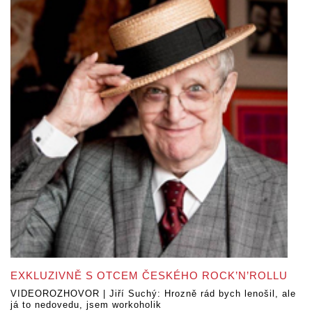
EXKLUZIVNĚ S OTCEM ČESKÉHO ROCK’N’ROLLU
VIDEOROZHOVOR | Jiří Suchý: Hrozně rád bych lenošil, ale
já to nedovedu, jsem workoholik