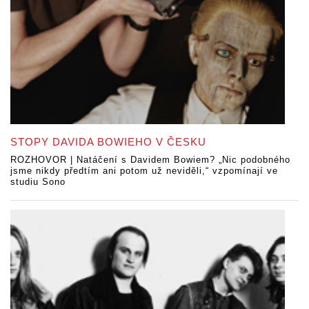
STOPY DAVIDA BOWIEHO V ČESKU
ROZHOVOR | Natáčení s Davidem Bowiem? „Nic podobného
jsme nikdy předtím ani potom už neviděli,“ vzpomínají ve
studiu Sono