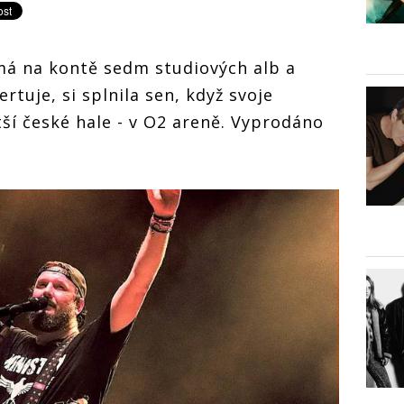
 má na kontě sedm studiových alb a
rtuje, si splnila sen, když svoje
tší české hale - v O2 areně. Vyprodáno