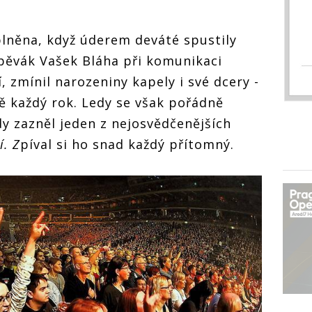
plněna, když úderem deváté spustily
Zpěvák Vašek Bláha při komunikaci
, zmínil narozeniny kapely i své dcery -
ně každý rok. Ledy se však pořádně
dy zazněl jeden z nejosvědčenějších
í. Z
píval si ho snad každý přítomný.