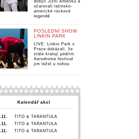
dobyli Jižní Ameriku a
učarovali latinsko-
americké rockové
legendě
POSLEDNÍ SHOW
LINKIN PARK
LIVE: Linkin Park v
Praze dokázali, že
stále kralují pódiím.
Aerodrome festival
jim ležel u nohou
Kalendář akcí
.11.
TITO & TARANTULA
.11.
TITO & TARANTULA
.11.
TITO & TARANTULA