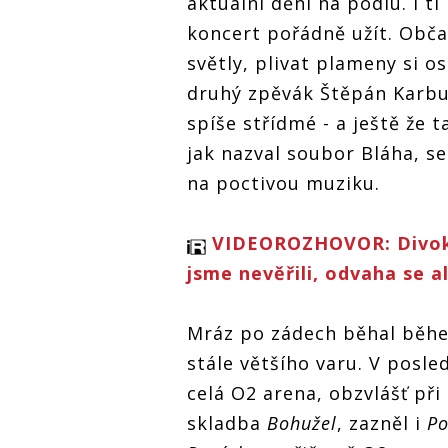
aktuální dění na podiu. I ti
koncert pořádně užít. Občas 
světly, plivat plameny si o
druhý zpěvák Štěpán Karb
spíše střídmé - a ještě že t
jak nazval soubor Bláha, s
na poctivou muziku.
VIDEOROZHOVOR: Divoke
jsme nevěřili, odvaha se al
Mráz po zádech běhal bě
stále většího varu. V posle
celá O2 arena, obzvlášť při
skladba
Bohužel
, zazněl i
Po