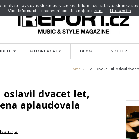
analýze návštěvnosti soubory cookie. Informace, jak tyto stránky použí
Rozumím
Více informací o nastavení cookies najdete
zde.
IDEO
FOTOREPORTY
BLOG
SOUTĚŽE
Home
LIVE: Divokej Bill oslavil dva
 oslavil dvacet let,
ena aplaudovala
 Ivanega