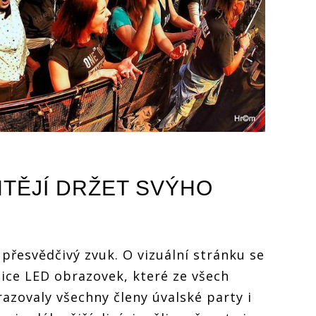
HTĚJÍ DRŽET SVÝHO
řesvědčivý zvuk. O vizuální stránku se
ojice LED obrazovek, které ze všech
azovaly všechny členy úvalské party i