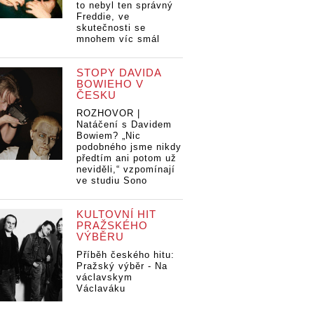
to nebyl ten správný
Freddie, ve
skutečnosti se
mnohem víc smál
STOPY DAVIDA
BOWIEHO V
ČESKU
ROZHOVOR |
Natáčení s Davidem
Bowiem? „Nic
podobného jsme nikdy
předtím ani potom už
neviděli,“ vzpomínají
ve studiu Sono
KULTOVNÍ HIT
PRAŽSKÉHO
VÝBĚRU
Příběh českého hitu:
Pražský výběr - Na
václavskym
Václaváku