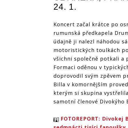
24. 1.
Koncert začal krátce po o
rumunská předkapela Drum 
údajně ji nalezl náhodou s
motoristických toulkách p
všichni společně potkali a 
Formaci oděnou v typickýc
doprovodil svým zpěvem pr
Billa v komornějším proved
kterým si skupina vystřelil
samotní členové Divokýho B
FOTOREPORT: Divokej Bil
sedmnácti tisíci fanoušky