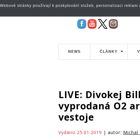
Webové stránky používají k poskytování služeb, personalizaci reklam a 
NEWS
ČLÁNKY
V
LIVE: Divokej Bill
vyprodaná O2 ar
vestoje
Vydáno 25.01.2019
| autor:
Michal