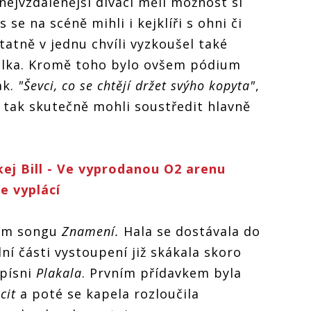
 nejvzdálenější diváci měli možnost si
se na scéně mihli i kejklíři s ohni či
statně v jednu chvíli vyzkoušel také
ulka. Kromě toho bylo ovšem pódium
ak.
"Ševci, co se chtějí držet svýho kopyta"
,
e tak skutečně mohli soustředit hlavně
j Bill - Ve vyprodanou O2 arenu
e vyplácí
hem songu
Znamení.
Hala se dostávala do
dní části vystoupení již skákala skoro
 písni
Plakala
. Prvním přídavkem byla
cit
a poté se kapela rozloučila