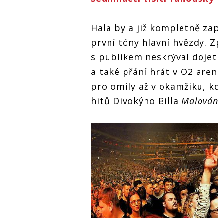
Hala byla již kompletně za
první tóny hlavní hvězdy. 
s publikem neskrýval dojetí
a také přání hrát v O2 are
prolomily až v okamžiku, k
hitů Divokýho Billa
Malován