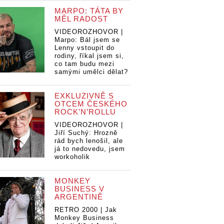
MARPO: TÁTA BY
MĚL RADOST
VIDEOROZHOVOR |
Marpo: Bál jsem se
Lenny vstoupit do
rodiny, říkal jsem si,
co tam budu mezi
samými umělci dělat?
EXKLUZIVNĚ S
OTCEM ČESKÉHO
ROCK’N’ROLLU
VIDEOROZHOVOR |
Jiří Suchý: Hrozně
rád bych lenošil, ale
já to nedovedu, jsem
ivokej Bill
workoholik
 dvacet
prodaná
LIVE: Divokej Bill
LI
LIVE: Divokej Bill
na
MONKEY
oslavil dvacet
os
oslavil dvacet
ovala
BUSINESS V
let, vyprodaná
le
let, vyprodaná
e
ARGENTINĚ
O2 arena
O2
O2 arena
RETRO 2000 | Jak
aplaudovala
ap
aplaudovala
Monkey Business
vestoje
ve
vestoje