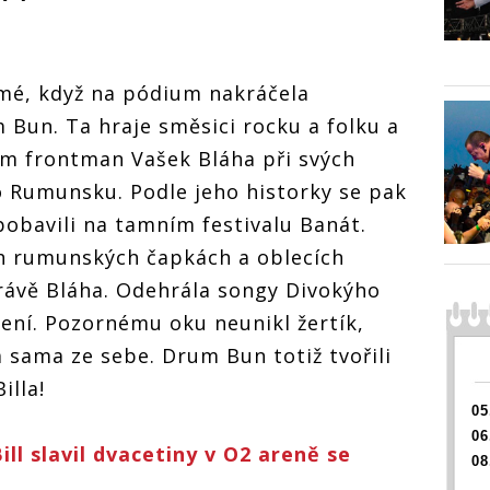
smé, když na pódium nakráčela
Bun. Ta hraje směsici rocku a folku a
ám frontman Vašek Bláha při svých
o Rumunsku. Podle jeho historky se pak
pobavili na tamním festivalu Banát.
h rumunských čapkách a oblecích
ávě Bláha. Odehrála songy Divokýho
ení. Pozornému oku neunikl žertík,
a sama ze sebe. Drum Bun totiž tvořili
illa!
05
06
l slavil dvacetiny v O2 areně se
08