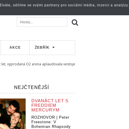
váte, sdílíme se svými partnery pro sociální média, inzerci a analýzy.
AKCE
ŽEBŘÍK
cet let, vyprodaná O2 arena aplaudovala vestoje
NEJČTENĚJŠÍ
DVANÁCT LET S
FREDDIEM
MERCURYM
ROZHOVOR | Peter
Freestone: V
Bohemian Rhapsody