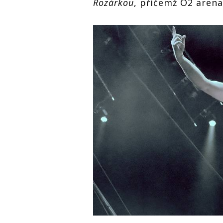
Rozárkou
, přičemž O2 arena