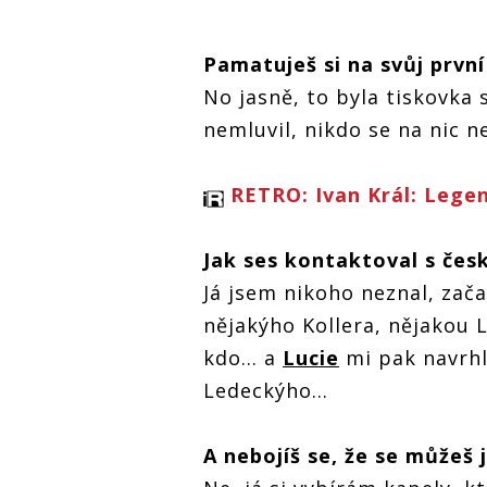
RETRO 90s | Ivan
an
Král: Českou
scénu jsem
Pamatuješ si na svůj prvn
neznal. Nejlépe
se mi pracovalo
No jasně, to byla tiskovka 
s Mňágou a
RETRO 90s 
Žďorp
nemluvil, nikdo se na nic n
RETRO 90s | Ivan
Král: Česk
Král: Českou
scénu jsem
scénu jsem
neznal. Nej
RETRO: Ivan Král: Lege
neznal. Nejlépe
se mi praco
se mi pracovalo
s Mňágou a
s Mňágou a
Žďorp
Žďorp
Jak ses kontaktoval s če
Já jsem nikoho neznal, zača
nějakýho Kollera, nějakou L
kdo... a
Lucie
mi pak navrhl
Ledeckýho...
A nebojíš se, že se můžeš