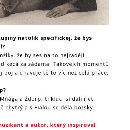
upiny natolik specifickej, že bys
l?
mžiky, že by ses na to nejraději
ořád kecá za zádama. Takovejch momentů
j boj a unavuje tě to víc než celá práce.
íp?
ňága a Ždorp, ti kluci si dali říct
ě chytrý a s Fialou se dělá božsky.
uzikant a autor, který inspiroval