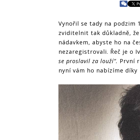
Vynořil se tady na podzim 1
zviditelnit tak důkladně, že
nádavkem, abyste ho na č
nezaregistrovali. Řeč je o 
se proslavil za louží“.
První 
nyní vám ho nabízíme díky 