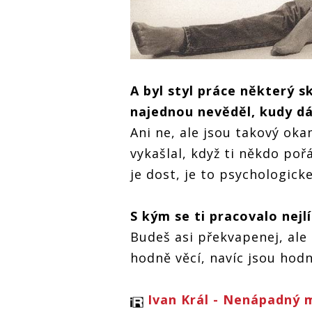
A byl styl práce některý sk
najednou nevěděl, kudy dá
Ani ne, ale jsou takový oka
vykašlal, když ti někdo p
je dost, je to psychologicke
S kým se ti pracovalo nejl
Budeš asi překvapenej, ale M
hodně věcí, navíc jsou hodn
Ivan Král - Nenápadný m