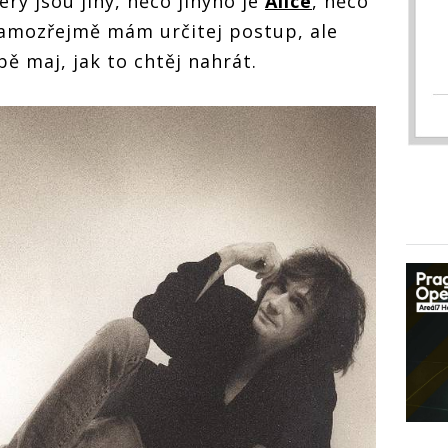
erý jsou jiný, něco jinýho je
Alice
, něco
 samozřejmě mám určitej postup, ale
obě maj, jak to chtěj nahrát.