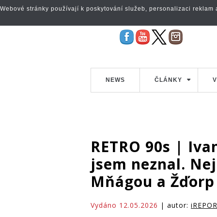
Webové stránky používají k poskytování služeb, personalizaci reklam a 
NEWS
ČLÁNKY
V
RETRO 90s | Iva
jsem neznal. Nej
Mňágou a Žďorp
Vydáno 12.05.2026
| autor:
iREPO