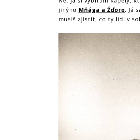
Ne, já si vybírám kapely, kt
jinýho
Mňága a Žďorp
. Já
musíš zjistit, co ty lidi v s