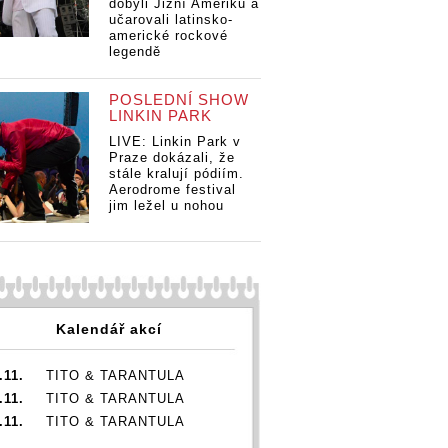
dobyli Jižní Ameriku a
RE
učarovali latinsko-
Kr
americké rockové
sc
legendě
ne
se
s 
POSLEDNÍ SHOW
RETRO 90s | Ivan
LINKIN PARK
Žď
Král: Českou
RETRO 90s | Ivan
90s | Ivan
scénu jsem
LIVE: Linkin Park v
Král: Českou
Českou
neznal. Nejlépe
Praze dokázali, že
scénu jsem
jsem
se mi pracovalo
stále kralují pódiím.
neznal. Nejlépe
 Nejlépe
Aerodrome festival
s Mňágou a
se mi pracovalo
pracovalo
jim ležel u nohou
Žďorp
s Mňágou a
ou a
Žďorp
Kalendář akcí
.11.
TITO & TARANTULA
.11.
TITO & TARANTULA
.11.
TITO & TARANTULA