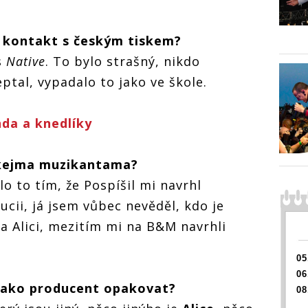
RETRO 90s | Ivan
RETRO 90s | Ivan
Král: Českou
Král: Českou
scénu jsem
í kontakt s českým tiskem?
scénu jsem
neznal. Nejlépe
neznal. Nejlépe
se mi pracovalo
s
Native
. To bylo strašný, nikdo
se mi pracovalo
s Mňágou a
| Ivan
s Mňágou a
eptal, vypadalo to jako ve škole.
Žďorp
ou
RETRO 
Žďorp
Král: 
lépe
scénu 
nda a knedlíky
valo
neznal.
se mi 
s Mňág
skejma muzikantama?
Žďorp
lo to tím, že Pospíšil mi navrhl
ucii, já jsem vůbec nevěděl, kdo je
a Alici, mezitím mi na B&M navrhli
05
06
 jako producent opakovat?
08