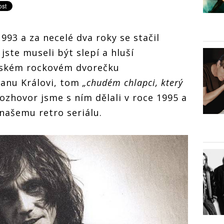
993 a za necelé dva roky se stačil
 jste museli být slepí a hluší
eském rockovém dvorečku
Ivanu Královi, tom
„chudém chlapci, který
rozhovor jsme s ním dělali v roce 1995 a
našemu retro seriálu.