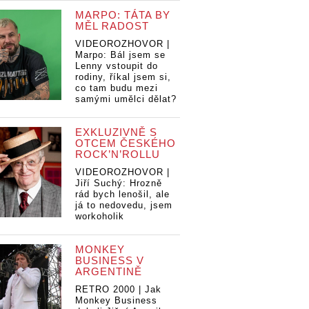
MARPO: TÁTA BY
MĚL RADOST
VIDEOROZHOVOR |
Marpo: Bál jsem se
Lenny vstoupit do
rodiny, říkal jsem si,
co tam budu mezi
samými umělci dělat?
EXKLUZIVNĚ S
OTCEM ČESKÉHO
ROCK’N’ROLLU
VIDEOROZHOVOR |
Jiří Suchý: Hrozně
rád bych lenošil, ale
já to nedovedu, jsem
workoholik
MONKEY
BUSINESS V
ARGENTINĚ
RETRO 2000 | Jak
Monkey Business