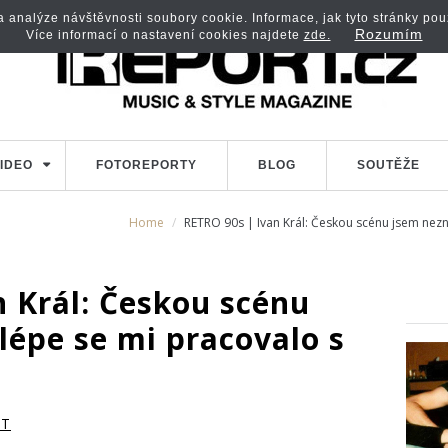
analýze návštěvnosti soubory cookie. Informace, jak tyto stránky použí
Rozumím
Více informací o nastavení cookies najdete
zde.
IDEO
FOTOREPORTY
BLOG
SOUTĚŽE
Home
RETRO 90s | Ivan Král: Českou scénu jsem nez
n Král: Českou scénu
lépe se mi pracovalo s
RT