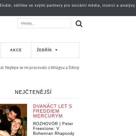
váte, sdílíme se svými partnery pro sociální média, inzerci a analýzy.
AKCE
ŽEBŘÍK
nal. Nejlépe se mi pracovalo s Mňágou a Žďorp
NEJČTENĚJŠÍ
DVANÁCT LET S
FREDDIEM
MERCURYM
ROZHOVOR | Peter
Freestone: V
Bohemian Rhapsody