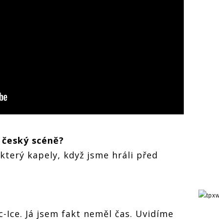
 český scéně?
který kapely, když jsme hráli před
c-Ice. Já jsem fakt neměl čas. Uvidíme