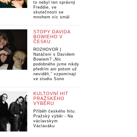
to nebyl ten správný
Freddie, ve
skutečnosti se
mnohem víc smál
STOPY DAVIDA
BOWIEHO V
ČESKU
ROZHOVOR |
Natáčení s Davidem
Bowiem? „Nic
podobného jsme nikdy
předtím ani potom už
neviděli,“ vzpomínají
ve studiu Sono
KULTOVNÍ HIT
PRAŽSKÉHO
VÝBĚRU
Příběh českého hitu:
Pražský výběr - Na
václavskym
Václaváku