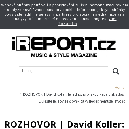
Webové stránky používají k poskytování služeb, personalizaci reklam
a analýze návštěvnosti soubory cookie. Informace, jak tyto stránky
používáte, sdílíme se svými partnery pro sociální média, inzerci a
analýzy. Více informací o nastavení cookies najdete
zde.
Rozumím
Home
ROZHOVOR | David Koller: Je jedno, pro jakou kapelu skládáš.
Důležité je, aby se člověk za výsledek nemusel stydět
ROZHOVOR | David Koller: