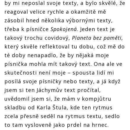
by mi neposlal svoje texty, a bylo skvělé, že
reagoval velice rychle a okamžitě mě
zásobil hned několika výbornými texty,
třeba k písničce
Spokojená
. Jeden text je
takový trochu covidový,
Planeta bez paměti,
který skvěle reflektoval tu dobu, což mě do
té doby nenapadlo, že by nějaká moje
písnička mohla mít takový text. Ona ale ve
skutečnosti není moje – spousta lidí mi
posílá svoje písničky nebo texty, a já když
jsem si ten Jáchymův text pročítal,
uvědomil jsem si, že mám v kompjůtru
skladbu od Karla Štula, kde ten rytmus
zcela přesně seděl na rytmus textu, sedlo
to tam vysloveně jako prdel na hrnec.