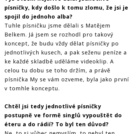
Důležité
Důležité
Důležité
Důležité
je, aby se
je, aby se
je, aby se
písničky, kdy došlo k tomu zlomu, že jsi je
je, aby se
člověk za
člověk za
člověk za
člověk za
spojil do jednoho alba?
výsledek
výsledek
výsledek
výsledek
nemusel
nemusel
nemusel
Tuhle písničku jsme dělali s Matějem
nemusel
stydět
stydět
stydět
stydět
Belkem. Já jsem se rozhodl pro takový
koncept, že budu vždy dělat písničky po
jednotlivých kusech, a pak seženu peníze a
ke každé skladbě uděláme videoklip. A
celou tu dobu se toho držím, a právě
písnička My se vám ozveme, byla jako první
v tomhle konceptu.
Chtěl jsi tedy jednotlivé písničky
postupně ve formě singlů vypouštět do
éteru a do rádií? To byl ten důvod?
Ne, to si vůbec nemyslím, to nebyl ten