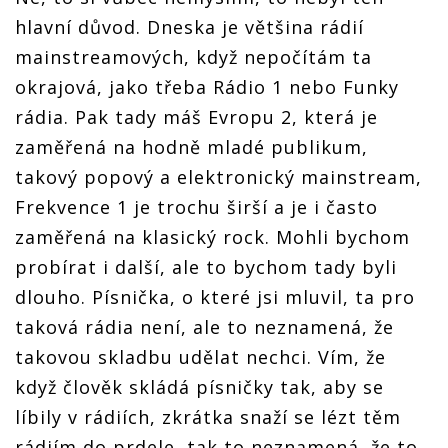
hlavní důvod. Dneska je většina rádií
mainstreamových, když nepočítám ta
okrajová, jako třeba Rádio 1 nebo Funky
rádia. Pak tady máš Evropu 2, která je
zaměřená na hodně mladé publikum,
takový popový a elektronický mainstream,
Frekvence 1 je trochu širší a je i často
zaměřená na klasický rock. Mohli bychom
probírat i další, ale to bychom tady byli
dlouho. Písnička, o které jsi mluvil, ta pro
taková rádia není, ale to neznamená, že
takovou skladbu udělat nechci. Vím, že
když člověk skládá písničky tak, aby se
líbily v rádiích, zkrátka snaží se lézt těm
rádiím do prdele, tak to neznamená, že to