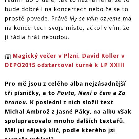
bude dobré i na koncertech nebo že se to
prostě povede. Právě
My se vám ozveme
má
na koncertech svoje místo, ačkoliv vím, že
ji rádia hrát nebudou.
Magický večer v Plzni. David Koller v
DEPO2015 odstartoval turné k LP XXIII
Pro mě jsou z celého alba nejzásadnější
tři písničky, a to
Pouta, Není o čem
a
Za
hranou.
K poslední z nich složil text
Michal Ambrož
z Jasné Páky, na albu však
spolupracovalo mnoho dalších textařů.
Měl jsi nějaký klíč, podle kterého jsi