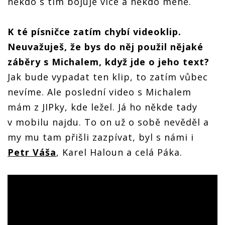
někdo s tím bojuje více a někdo méně.
K té písničce zatím chybí videoklip.
Neuvažuješ, že bys do něj použil nějaké
záběry s Michalem, když jde o jeho text?
Jak bude vypadat ten klip, to zatím vůbec
nevíme. Ale poslední video s Michalem
mám z JIPky, kde ležel. Já ho někde tady
v mobilu najdu. To on už o sobě nevěděl a
my mu tam přišli zazpívat, byl s námi i
Petr Váša
, Karel Haloun a celá Páka.