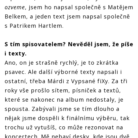
ozveme
, jsem ho napsal společně s Matějem
Belkem, a jeden text jsem napsal společně
s Patrikem Hartlem.
S tím spisovatelem? Nevěděl jsem, že píše
i texty.
Ano, on je strašně rychlý, je to zkrátka
psavec. Ale další výborné texty napsali i
ostatní, třeba Márdi z Vypsané fiXy. Za tři
roky vše prošlo sítem, písniček a textů,
které se nakonec na album nedostaly, je
spousta. Zabývali jsme se tím dlouho a
nějak jsme dospěli k finálnímu výběru, tak
trochu už vytušíš, co může rezonovat na
koncertech. Mě nebaví desky, kde jsou dvě