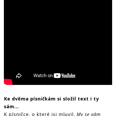
Ke dvěma písničkám si složil text i ty
sám...
K písničce, o které jsi mluvil,
My se vám