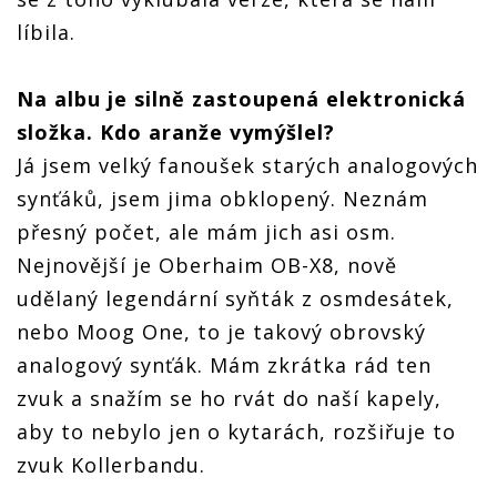
líbila.
Na albu je silně zastoupená elektronická
složka. Kdo aranže vymýšlel?
Já jsem velký fanoušek starých analogových
synťáků, jsem jima obklopený. Neznám
přesný počet, ale mám jich asi osm.
Nejnovější je Oberhaim OB-X8, nově
udělaný legendární syňták z osmdesátek,
nebo Moog One, to je takový obrovský
analogový synťák. Mám zkrátka rád ten
zvuk a snažím se ho rvát do naší kapely,
aby to nebylo jen o kytarách, rozšiřuje to
zvuk Kollerbandu.