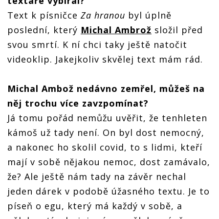
textaře vybíral?
Text k písničce
Za hranou
byl úplně
poslední, který
Michal Ambrož
složil před
svou smrtí. K ní chci taky ještě natočit
videoklip. Jakejkoliv skvělej text mám rád.
Michal Ambož nedávno zemřel, můžeš na
něj trochu více zavzpomínat?
Já tomu pořád nemůžu uvěřit, že tenhleten
kámoš už tady není. On byl dost nemocný,
a nakonec ho skolil covid, to s lidmi, kteří
mají v sobě nějakou nemoc, dost zamávalo,
že? Ale ještě nám tady na závěr nechal
jeden dárek v podobě úžasného textu. Je to
píseň o egu, který má každý v sobě, a