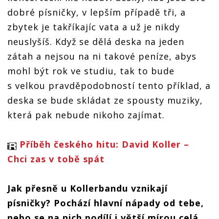
dobré písničky, v lepším případě tři, a
zbytek je takříkajíc vata a už je nikdy
neuslyšíš. Když se dělá deska na jeden
zátah a nejsou na ni takové peníze, abys
mohl být rok ve studiu, tak to bude
s velkou pravděpodobností tento příklad, a
deska se bude skládat ze spousty muziky,
která pak nebude nikoho zajímat.
Příběh českého hitu: David Koller –
Chci zas v tobě spát
Jak přesně u Kollerbandu vznikají
písničky? Pochází hlavní nápady od tebe,
nebo se na nich podílí i větší mírou celá