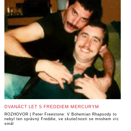
DVANÁCT LET S FREDDIEM MERCURYM
ROZHOVOR | Peter Freestone: V Bohemian Rhapsody to
nebyl ten správný Freddie, ve skutečnosti se mnohem víc
smál