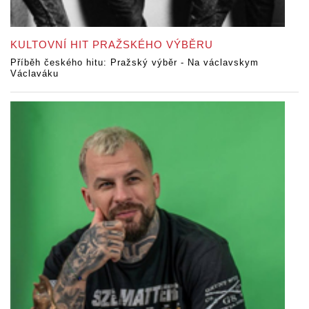
KULTOVNÍ HIT PRAŽSKÉHO VÝBĚRU
Příběh českého hitu: Pražský výběr - Na václavskym
Václaváku