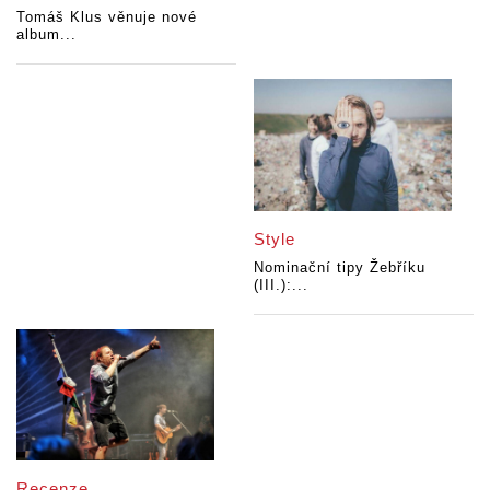
Tomáš Klus věnuje nové
album...
Style
Nominační tipy Žebříku
(III.):...
Recenze