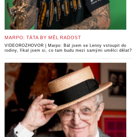
MARPO: TÁTA BY MĚL RADOST
VIDEOROZHOVOR | Marpo: Bál jsem se Lenny vstoupit do
rodiny, říkal jsem si, co tam budu mezi samými umělci dělat?