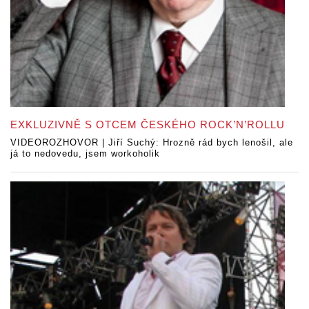
EXKLUZIVNĚ S OTCEM ČESKÉHO ROCK’N’ROLLU
VIDEOROZHOVOR | Jiří Suchý: Hrozně rád bych lenošil, ale
já to nedovedu, jsem workoholik