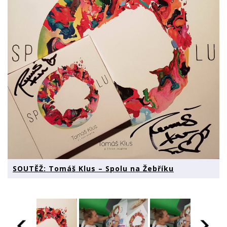
SOUTĚŽ: Tomáš Klus – Spolu na Žebříku