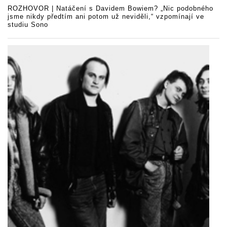
ROZHOVOR | Natáčení s Davidem Bowiem? „Nic podobného
jsme nikdy předtím ani potom už neviděli,“ vzpomínají ve
studiu Sono