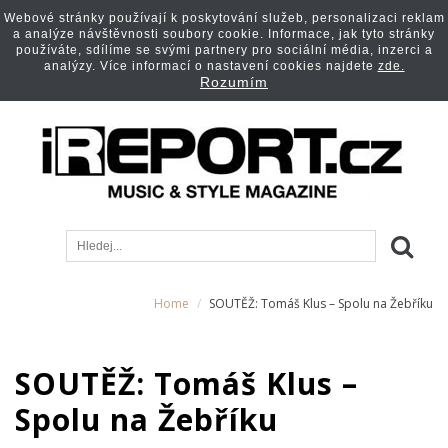
Webové stránky používají k poskytování služeb, personalizaci reklam
a analýze návštěvnosti soubory cookie. Informace, jak tyto stránky
používáte, sdílíme se svými partnery pro sociální média, inzerci a
analýzy. Více informací o nastavení cookies najdete
zde.
Rozumím
Home
SOUTĚŽ: Tomáš Klus – Spolu na Žebříku
SOUTĚŽ: Tomáš Klus –
Spolu na Žebříku