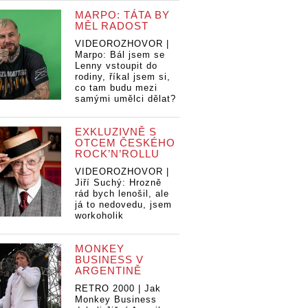
MARPO: TÁTA BY
MĚL RADOST
VIDEOROZHOVOR |
Marpo: Bál jsem se
Lenny vstoupit do
rodiny, říkal jsem si,
co tam budu mezi
samými umělci dělat?
EXKLUZIVNĚ S
OTCEM ČESKÉHO
ROCK’N’ROLLU
VIDEOROZHOVOR |
Jiří Suchý: Hrozně
rád bych lenošil, ale
já to nedovedu, jsem
workoholik
MONKEY
BUSINESS V
ARGENTINĚ
RETRO 2000 | Jak
Monkey Business