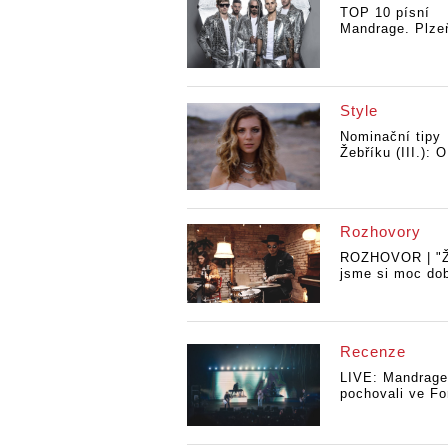
TOP 10 písní
Mandrage. Plze
Style
Nominační tipy
Žebříku (III.): O
Rozhovory
ROZHOVOR | "Ži
jsme si moc dob
Recenze
LIVE: Mandrage
pochovali ve For