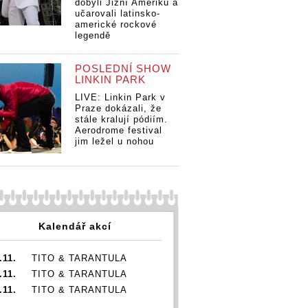
dobyli Jižní Ameriku a
učarovali latinsko-
americké rockové
legendě
POSLEDNÍ SHOW
LINKIN PARK
LIVE: Linkin Park v
Praze dokázali, že
stále kralují pódiím.
Aerodrome festival
jim ležel u nohou
Kalendář akcí
.11.
TITO & TARANTULA
.11.
TITO & TARANTULA
.11.
TITO & TARANTULA