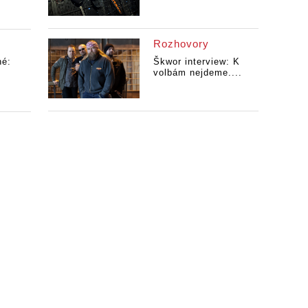
Rozhovory
né:
Škwor interview: K
volbám nejdeme....