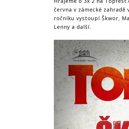
Hrajeme o 3x 2 na Topfest.c
června v zámecké zahradě v
ročníku vystoupí Škwor, M
Lenny a další.