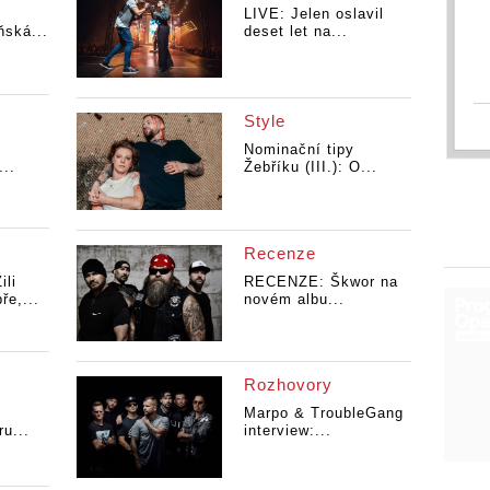
LIVE: Jelen oslavil
ňská...
deset let na...
Style
Nominační tipy
...
Žebříku (III.): O...
Recenze
li
RECENZE: Škwor na
ře,...
novém albu...
Rozhovory
Marpo & TroubleGang
u...
interview:...