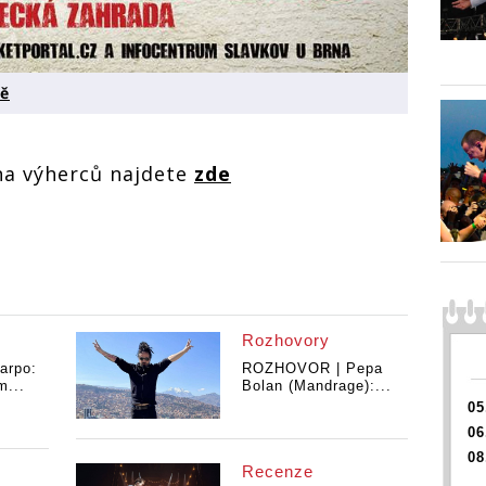
vě
na výherců najdete
zde
Rozhovory
arpo:
ROZHOVOR | Pepa
m...
Bolan (Mandrage):...
05
06
08
Recenze