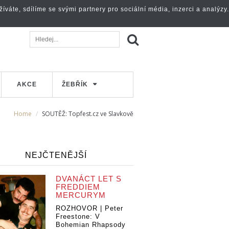
váte, sdílíme se svými partnery pro sociální média, inzerci a analýzy.
AKCE
ŽEBŘÍK
Home
SOUTĚŽ: Topfest.cz ve Slavkově
NEJČTENĚJŠÍ
DVANÁCT LET S
FREDDIEM
MERCURYM
ROZHOVOR | Peter
Freestone: V
Bohemian Rhapsody