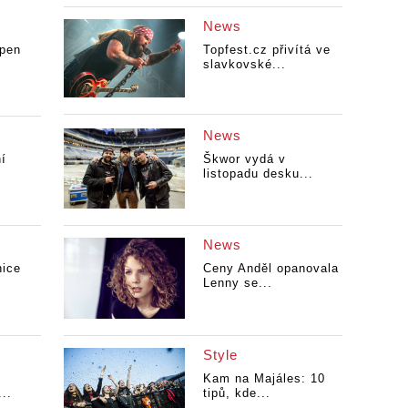
News
open
Topfest.cz přivítá ve
slavkovské...
News
ní
Škwor vydá v
listopadu desku...
News
nice
Ceny Anděl opanovala
Lenny se...
Style
Kam na Majáles: 10
..
tipů, kde...