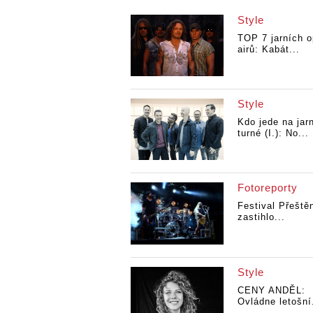
Style
TOP 7 jarních 
airů: Kabát...
Style
Kdo jede na jar
turné (I.): No...
Fotoreporty
Festival Přeště
zastihlo...
Style
CENY ANDĚL:
Ovládne letošní.