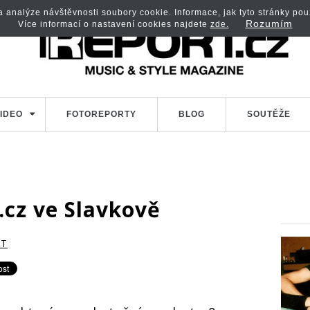
analýze návštěvnosti soubory cookie. Informace, jak tyto stránky použí
Rozumím
Více informací o nastavení cookies najdete
zde.
IDEO
FOTOREPORTY
BLOG
SOUTĚŽE
.cz ve Slavkově
RT