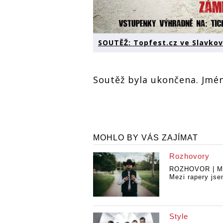
SOUTĚŽ: Topfest.cz ve Slavko
Soutěž byla ukončena. Jmé
MOHLO BY VÁS ZAJÍMAT
Rozhovory
ROZHOVOR | M
Mezi rapery jse
Style