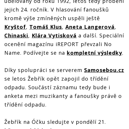
udělovány od roku 1992, letos tedy proběhl
jejich 24. ročník. V hlasování fanoušků
kromě výše zmíněných uspěli ještě
Kryštof
,
Tomáš Klus
,
Aneta Langerová
,
Chinaski
,
Klára Vytisková
a další. Speciální
ocenění magazínu iREPORT převzali No
Name. Podívejte se na
kompletní výsledky
.
Díky spolupráci se serverem
Samosebou.cz
se letos Žebřík opět zapojil do třídění
odpadu. Součástí záznamu tedy bude i
anketa mezi muzikanty a fanoušky právě o
třídění odpadu.
Žebřík na Óčku sledujte v pondělí 21.