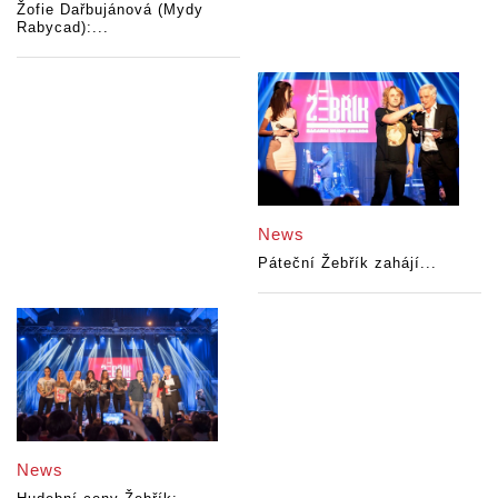
Žofie Dařbujánová (Mydy
Rabycad):...
News
Páteční Žebřík zahájí...
News