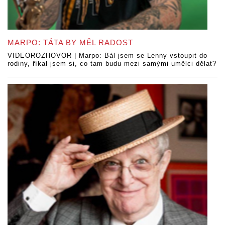
MARPO: TÁTA BY MĚL RADOST
VIDEOROZHOVOR | Marpo: Bál jsem se Lenny vstoupit do
rodiny, říkal jsem si, co tam budu mezi samými umělci dělat?