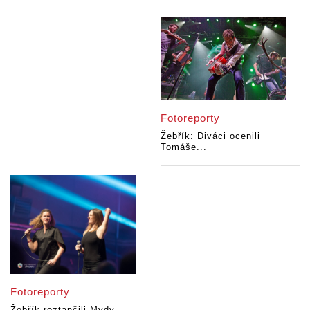
Fotoreporty
Žebřík: Diváci ocenili
Tomáše...
Fotoreporty
Žebřík roztančili Mydy