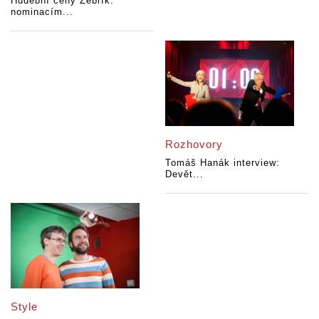
Hudební ceny Žebřík:
nominacím...
Rozhovory
Tomáš Hanák interview:
Devět...
Style