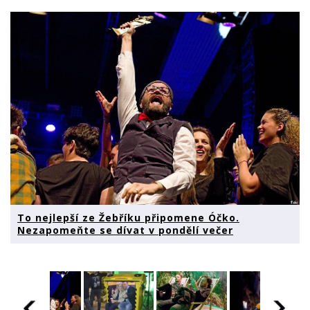
To nejlepší ze Žebříku připomene Óčko.
Nezapomeňte se dívat v pondělí večer