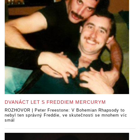
DVANÁCT LET S FREDDIEM MERCURYM
ROZHOVOR | Peter Freestone: V Bohemian Rhapsody to
nebyl ten správný Freddie, ve skutečnosti se mnohem víc
smál