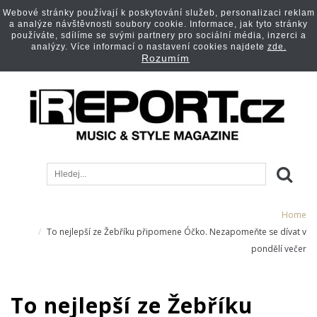
Webové stránky používají k poskytování služeb, personalizaci reklam
a analýze návštěvnosti soubory cookie. Informace, jak tyto stránky
používáte, sdílíme se svými partnery pro sociální média, inzerci a
analýzy. Více informací o nastavení cookies najdete
zde.
Rozumím
Home
To nejlepší ze Žebříku připomene Óčko. Nezapomeňte se dívat v
pondělí večer
To nejlepší ze Žebříku