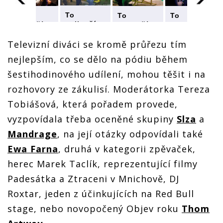
To
To
To
To
nejlepší
nejlepší
nejlepší
nejlepší
ze Žebříku
u
ze Žebříku
ze Žebříku
ze Žebříku
připomene
e
připomene
připomene
připomene
Televizní diváci se kromě průřezu tím
Óčko.
Óčko.
Óčko.
Óčko.
nejlepším, co se dělo na pódiu během
Nezapomeňte
ňte
Nezapomeňte
Nezapomeňte
Nezapomeňte
se dívat v
se dívat v
se dívat v
se dívat v
šestihodinového udílení, mohou těšit i na
pondělí
pondělí
pondělí
pondělí
večer
večer
večer
večer
rozhovory ze zákulisí. Moderátorka Tereza
Tobiášová, která pořadem provede,
vyzpovídala třeba oceněné skupiny
Slza
a
Mandrage
, na její otázky odpovídali také
Ewa Farna
, druhá v kategorii zpěvaček,
herec Marek Taclík, reprezentující filmy
Padesátka a Ztraceni v Mnichově, DJ
Roxtar, jeden z účinkujících na Red Bull
stage, nebo novopočený Objev roku
Thom