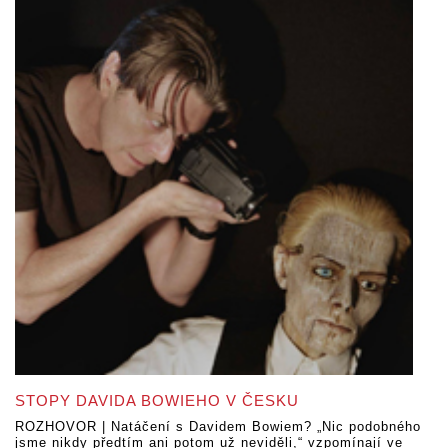
STOPY DAVIDA BOWIEHO V ČESKU
ROZHOVOR | Natáčení s Davidem Bowiem? „Nic podobného
jsme nikdy předtím ani potom už neviděli,“ vzpomínají ve