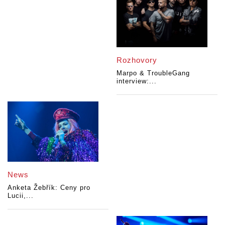
Rozhovory
Marpo & TroubleGang
interview:...
News
Anketa Žebřík: Ceny pro
Lucii,...