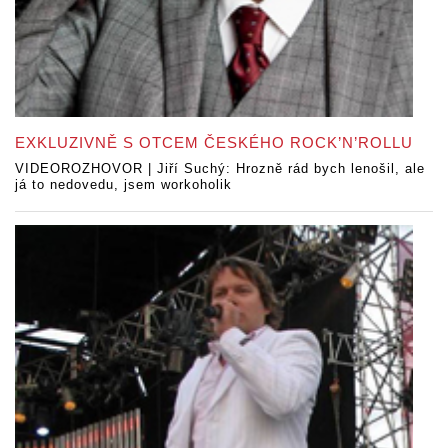
EXKLUZIVNĚ S OTCEM ČESKÉHO ROCK’N’ROLLU
VIDEOROZHOVOR | Jiří Suchý: Hrozně rád bych lenošil, ale
já to nedovedu, jsem workoholik