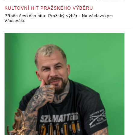
KULTOVNÍ HIT PRAŽSKÉHO VÝBĚRU
Příběh českého hitu: Pražský výběr - Na václavskym
Václaváku