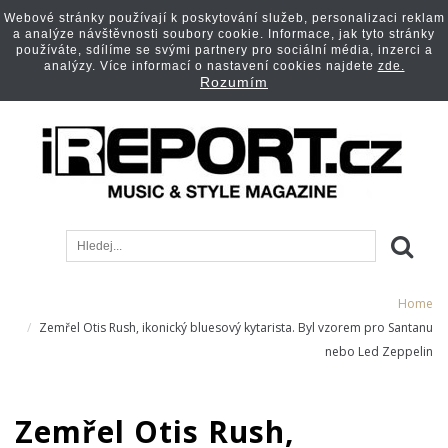
Webové stránky používají k poskytování služeb, personalizaci reklam
a analýze návštěvnosti soubory cookie. Informace, jak tyto stránky
používáte, sdílíme se svými partnery pro sociální média, inzerci a
analýzy. Více informací o nastavení cookies najdete
zde.
Rozumím
Home
Zemřel Otis Rush, ikonický bluesový kytarista. Byl vzorem pro Santanu
nebo Led Zeppelin
Zemřel Otis Rush,