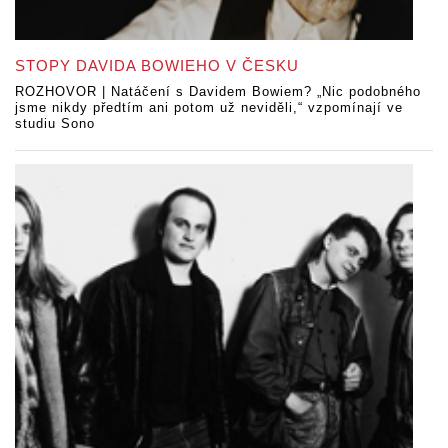
STOPY DAVIDA BOWIEHO V ČESKU
ROZHOVOR | Natáčení s Davidem Bowiem? „Nic podobného
jsme nikdy předtím ani potom už neviděli,“ vzpomínají ve
studiu Sono