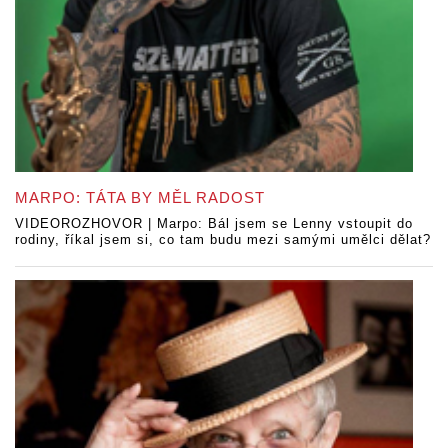
MARPO: TÁTA BY MĚL RADOST
VIDEOROZHOVOR | Marpo: Bál jsem se Lenny vstoupit do
rodiny, říkal jsem si, co tam budu mezi samými umělci dělat?