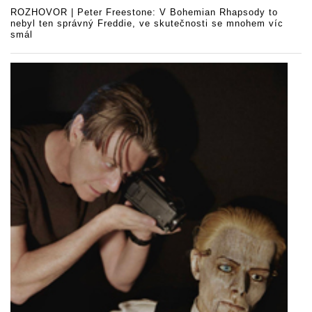
ROZHOVOR | Peter Freestone: V Bohemian Rhapsody to
nebyl ten správný Freddie, ve skutečnosti se mnohem víc
smál