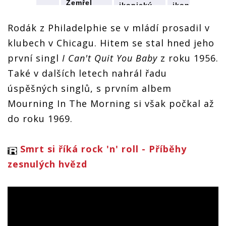
Zemřel
ikonický
ikonický
Rush,
Otis
bluesový
bluesový
ikonický
Rush,
kytarista.
kytarista.
Rodák z Philadelphie se v mládí prosadil v
bluesový
ikonický
Byl
Byl
kytarista.
bluesový
klubech v Chicagu. Hitem se stal hned jeho
vzorem
vzorem
Byl
kytarista.
pro
pro
vzorem
první singl
I Can't Quit You Baby
z roku 1956.
Byl
Santanu
Santanu
pro
vzorem
nebo Led
nebo Led
Také v dalších letech nahrál řadu
Santanu
pro
Zeppelin
Zeppelin
nebo Led
Santanu
úspěšných singlů, s prvním albem
Zeppelin
nebo Led
Mourning In The Morning si však počkal až
Zeppelin
do roku 1969.
Smrt si říká rock 'n' roll - Příběhy
zesnulých hvězd