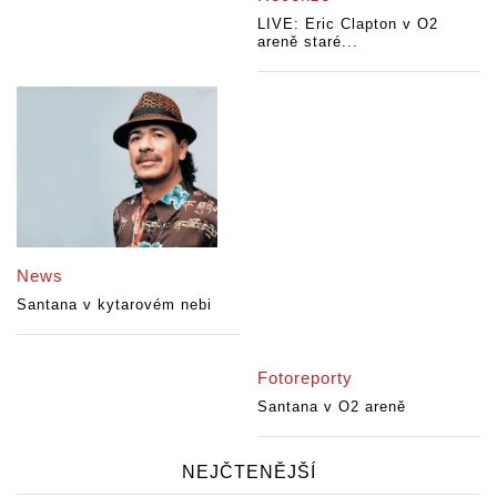
LIVE: Eric Clapton v O2
areně staré...
News
Santana v kytarovém nebi
Fotoreporty
Santana v O2 areně
NEJČTENĚJŠÍ