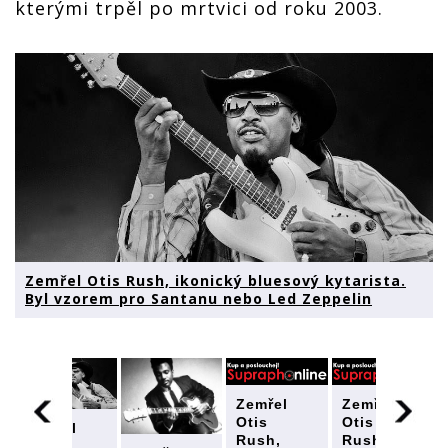
kterými trpěl po mrtvici od roku 2003.
Zemřel Otis Rush, ikonický bluesový kytarista.
Byl vzorem pro Santanu nebo Led Zeppelin
Zemřel
Zemřel
Otis
Otis
Zemřel
Rush,
Rush,
Otis