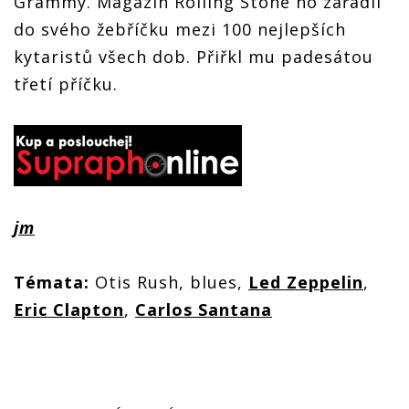
Grammy. Magazin Rolling Stone ho zařadil
do svého žebříčku mezi 100 nejlepších
kytaristů všech dob. Přiřkl mu padesátou
třetí příčku.
jm
Témata:
Otis Rush, blues,
Led Zeppelin
,
Eric Clapton
,
Carlos Santana