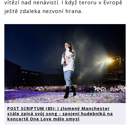
vítězí nad nenávistí. I když teroru v Evropě
ještě zdaleka nezvoní hrana.
POST SCRIPTUM (85): I zlomený Manchester
stále zpívá svůj song - spojení hudebníků na
koncertě One Love mělo smysl