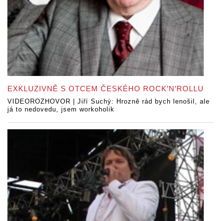
EXKLUZIVNĚ S OTCEM ČESKÉHO ROCK’N’ROLLU
VIDEOROZHOVOR | Jiří Suchý: Hrozně rád bych lenošil, ale
já to nedovedu, jsem workoholik