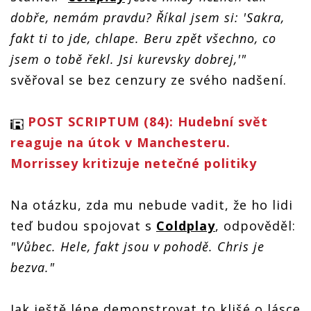
dobře, nemám pravdu? Říkal jsem si: 'Sakra,
fakt ti to jde, chlape. Beru zpět všechno, co
jsem o tobě řekl. Jsi kurevsky dobrej,'"
svěřoval se bez cenzury ze svého nadšení.
POST SCRIPTUM (84): Hudební svět
reaguje na útok v Manchesteru.
Morrissey kritizuje netečné politiky
Na otázku, zda mu nebude vadit, že ho lidi
teď budou spojovat s
Coldplay
, odpověděl:
"Vůbec. Hele, fakt jsou v pohodě. Chris je
bezva."
Jak ještě lépe demonstrovat to klišé o lásce