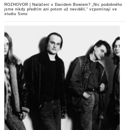
ROZHOVOR | Natáčení s Davidem Bowiem? „Nic podobného
jsme nikdy předtím ani potom už neviděli,“ vzpomínají ve
studiu Sono