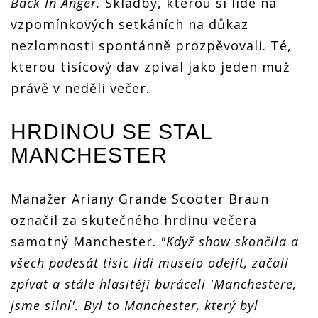
Back In Anger.
Skladby, kterou si lidé na
vzpomínkových setkáních na důkaz
nezlomnosti spontánně prozpěvovali. Té,
kterou tisícový dav zpíval jako jeden muž
právě v neděli večer.
HRDINOU SE STAL
MANCHESTER
Manažer Ariany Grande Scooter Braun
označil za skutečného hrdinu večera
samotný Manchester.
"Když show skončila a
všech padesát tisíc lidí muselo odejít, začali
zpívat a stále hlasitěji buráceli 'Manchestere,
jsme silní'. Byl to Manchester, který byl