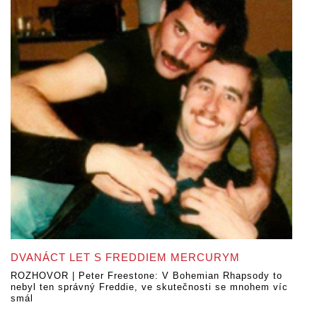
DVANÁCT LET S FREDDIEM MERCURYM
ROZHOVOR | Peter Freestone: V Bohemian Rhapsody to
nebyl ten správný Freddie, ve skutečnosti se mnohem víc
smál