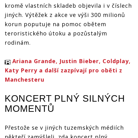
kromě vlastních skladeb objevila i v číslech
jiných. Výtěžek z akce ve výši 300 milionů
korun poputuje na pomoc obětem
teroristického útoku a pozůstalým
rodinám.
Ariana Grande, Justin Bieber, Coldplay,
Katy Perry a další zazpívají pro oběti z
Manchesteru
KONCERT PLNÝ SILNÝCH
MOMENTŮ
Přestože se v jiných tuzemských médiích
někteří zamýšleli, zda koncert plný