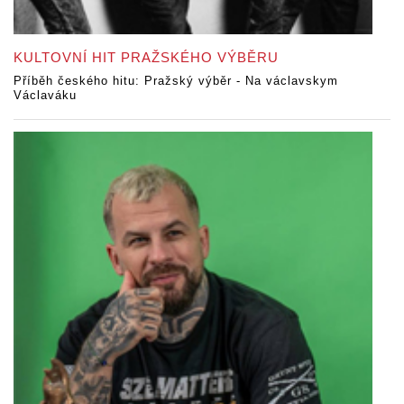
KULTOVNÍ HIT PRAŽSKÉHO VÝBĚRU
Příběh českého hitu: Pražský výběr - Na václavskym
Václaváku