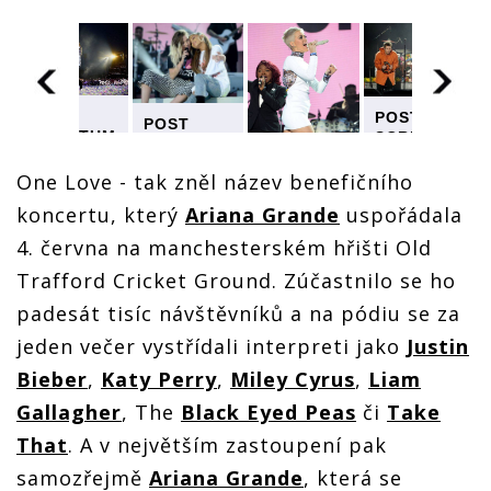
POST
POST
POST
SCRIPTUM
M
SCRIPTUM
SCRIPTUM
POST
(85): I
(85): I
(85): I
SCRIPTUM
zlomený
zlomený
One Love - tak zněl název benefičního
zlomený
(85): I
Manchester
er
Manchester
Manchester
koncertu, který
Ariana Grande
uspořádala
zlomený
stále
stále
stále
Manchester
zpívá svůj
zpívá svůj
zpívá svůj
4. června na manchesterském hřišti Old
stále
song -
song -
song -
zpívá svůj
spojení
spojení
Trafford Cricket Ground. Zúčastnilo se ho
spojení
song -
hudebníků
ů
hudebníků
hudebníků
padesát tisíc návštěvníků a na pódiu se za
spojení
na
na
na
hudebníků
koncertě
koncertě
koncertě
jeden večer vystřídali interpreti jako
Justin
na
One Love
One Love
One Love
koncertě
mělo
mělo
Bieber
,
Katy Perry
,
Miley Cyrus
,
Liam
mělo
One Love
smysl
smysl
smysl
Gallagher
, The
Black Eyed Peas
či
Take
mělo
smysl
That
. A v největším zastoupení pak
samozřejmě
Ariana Grande
, která se