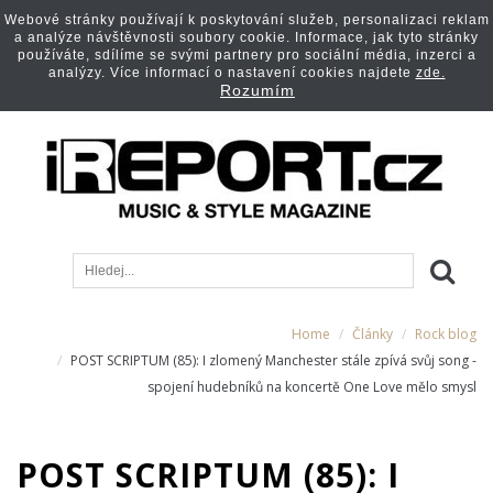
Webové stránky používají k poskytování služeb, personalizaci reklam
a analýze návštěvnosti soubory cookie. Informace, jak tyto stránky
používáte, sdílíme se svými partnery pro sociální média, inzerci a
analýzy. Více informací o nastavení cookies najdete
zde.
Rozumím
Home
Články
Rock blog
POST SCRIPTUM (85): I zlomený Manchester stále zpívá svůj song -
spojení hudebníků na koncertě One Love mělo smysl
POST SCRIPTUM (85): I