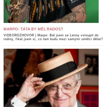
MARPO: TÁTA BY MĚL RADOST
VIDEOROZHOVOR | Marpo: Bál jsem se Lenny vstoupit do
rodiny, říkal jsem si, co tam budu mezi samými umělci dělat?