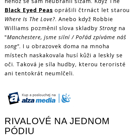
něhož se sám neubránil slzám. Když The
Black Eyed Peas
oprášili čtrnáct let starou
Where Is The Love?
. Anebo když Robbie
Williams pozměnil slova skladby
Strong
na
"
Manchestere, jsme silní / Pořád zpíváme náš
song"
. I u obrazovek doma na mnoha
místech naskakovala husí kůži a leskly se
oči. Taková je síla hudby, kterou teroristé
ani tentokrát neumlčeli.
RIVALOVÉ NA JEDNOM
PÓDIU