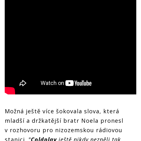
Možná ještě více šokovala slova, která
mladší a držkatější bratr Noela pronesl
v rozhovoru pro nizozemskou rádiovou
stanici.
"
Coldplay
ještě nikdy nezněli tak