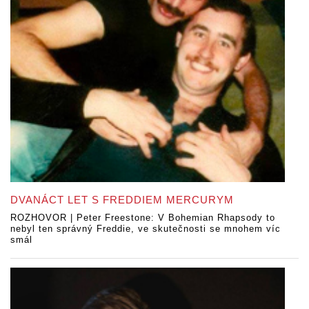
DVANÁCT LET S FREDDIEM MERCURYM
ROZHOVOR | Peter Freestone: V Bohemian Rhapsody to
nebyl ten správný Freddie, ve skutečnosti se mnohem víc
smál