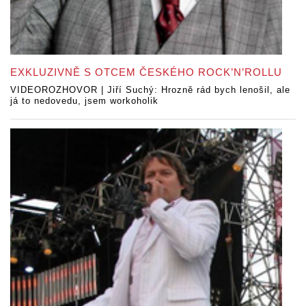
EXKLUZIVNĚ S OTCEM ČESKÉHO ROCK’N’ROLLU
VIDEOROZHOVOR | Jiří Suchý: Hrozně rád bych lenošil, ale
já to nedovedu, jsem workoholik