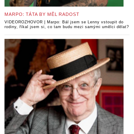
MARPO: TÁTA BY MĚL RADOST
VIDEOROZHOVOR | Marpo: Bál jsem se Lenny vstoupit do
rodiny, říkal jsem si, co tam budu mezi samými umělci dělat?