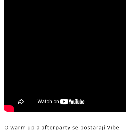
O warm up a afterparty se postarají Vibe