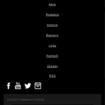
Akce
Redakce
Inzerce
Bannery
Loga
Partneři
Zásady
RSS
Zasílání hudebních novinek