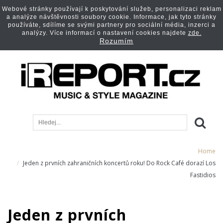
Webové stránky používají k poskytování služeb, personalizaci reklam
a analýze návštěvnosti soubory cookie. Informace, jak tyto stránky
používáte, sdílíme se svými partnery pro sociální média, inzerci a
analýzy. Více informací o nastavení cookies najdete
zde.
Rozumím
Home
Jeden z prvních zahraničních koncertů roku! Do Rock Café dorazí Los
Fastidios
Jeden z prvních