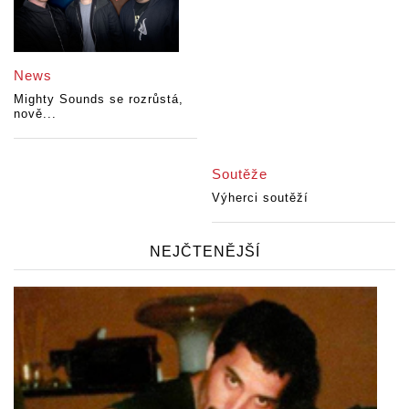
News
Mighty Sounds se rozrůstá,
nově...
Soutěže
Výherci soutěží
NEJČTENĚJŠÍ