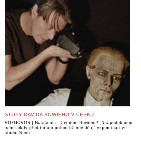
STOPY DAVIDA BOWIEHO V ČESKU
ROZHOVOR | Natáčení s Davidem Bowiem? „Nic podobného
jsme nikdy předtím ani potom už neviděli,“ vzpomínají ve
studiu Sono