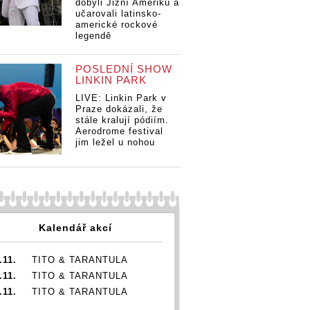
RE
dobyli Jižní Ameriku a
Head Full Of
RECENZE:
učarovali latinsko-
Co
Dreams odhalili,
americké rockové
Coldplay se v
do
pobavili i
legendě
dokumentu A
He
zazpívali
Head Full Of
Dr
Dreams odhalili,
po
POSLEDNÍ SHOW
pobavili i
za
LINKIN PARK
zazpívali
ZE:
LIVE: Linkin Park v
ay se v
Praze dokázali, že
ntu A
stále kralují pódiím.
ull Of
Aerodrome festival
jim ležel u nohou
odhalili,
i i
li
Kalendář akcí
.11.
TITO & TARANTULA
.11.
TITO & TARANTULA
.11.
TITO & TARANTULA