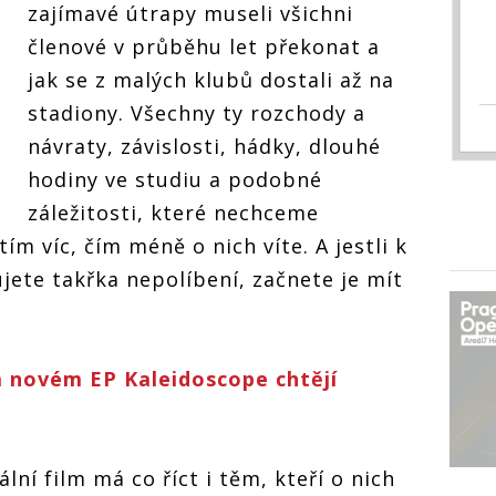
zajímavé útrapy museli všichni
členové v průběhu let překonat a
jak se z malých klubů dostali až na
stadiony. Všechny ty rozchody a
návraty, závislosti, hádky, dlouhé
hodiny ve studiu a podobné
záležitosti, které nechceme
ím víc, čím méně o nich víte. A jestli k
ete takřka nepolíbení, začnete je mít
a novém EP Kaleidoscope chtějí
ální film má co říct i těm, kteří o nich