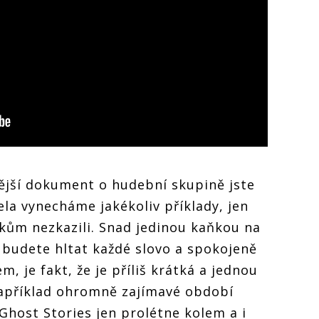
ější dokument o hudební skupině jste
cela vynecháme jakékoliv příklady, jen
ům nezkazili. Snad jedinou kaňkou na
ž budete hltat každé slovo a spokojeně
 je fakt, že je příliš krátká a jednou
například ohromně zajímavé období
Ghost Stories jen prolétne kolem a i