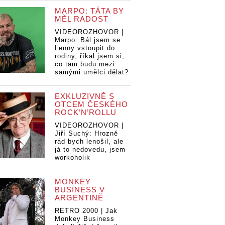
MARPO: TÁTA BY
MĚL RADOST
VIDEOROZHOVOR |
Marpo: Bál jsem se
Lenny vstoupit do
rodiny, říkal jsem si,
co tam budu mezi
samými umělci dělat?
EXKLUZIVNĚ S
OTCEM ČESKÉHO
ROCK’N’ROLLU
VIDEOROZHOVOR |
Jiří Suchý: Hrozně
rád bych lenošil, ale
já to nedovedu, jsem
workoholik
MONKEY
BUSINESS V
ARGENTINĚ
RECENZE:
RETRO 2000 | Jak
Coldplay se v
Monkey Business
dokumentu A