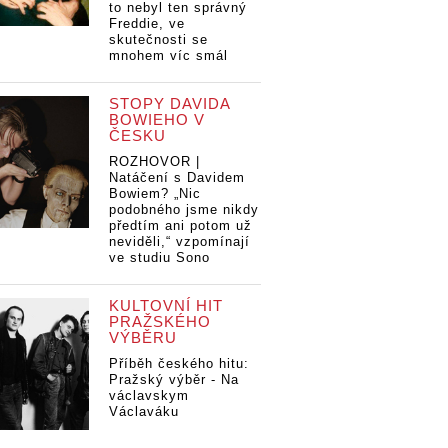
to nebyl ten správný
Freddie, ve
skutečnosti se
mnohem víc smál
STOPY DAVIDA
BOWIEHO V
ČESKU
ROZHOVOR |
Natáčení s Davidem
Bowiem? „Nic
podobného jsme nikdy
předtím ani potom už
neviděli,“ vzpomínají
ve studiu Sono
KULTOVNÍ HIT
PRAŽSKÉHO
VÝBĚRU
Příběh českého hitu:
Pražský výběr - Na
václavskym
Václaváku