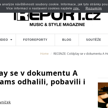
analýze návštěvnosti soubory cookie. Informace, jak tyto stránky použí
Rozumím
Více informací o nastavení cookies najdete
zde.
IDEO
FOTOREPORTY
BLOG
SOUTĚŽE
Home
RECENZE: Coldplay se v dokumentu A Head
ay se v dokumentu A
ams odhalili, pobavili i
vníček