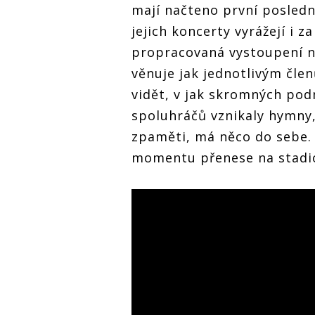
mají načteno první posledn
jejich koncerty vyrážejí i z
propracovaná vystoupení ne
věnuje jak jednotlivým člen
vidět, v jak skromných podm
spoluhráčů vznikaly hymny,
zpaměti, má něco do sebe. 
momentu přenese na stadion