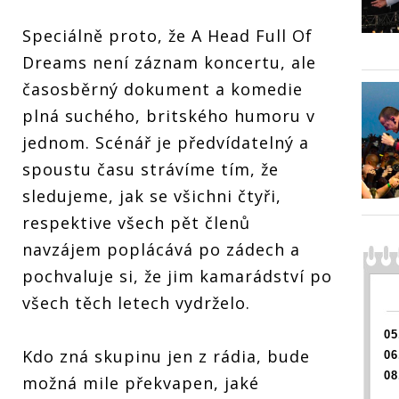
Head Full Of
 v
Dreams odhalili,
Speciálně proto, že A Head Full Of
 A
pobavili i
f
zazpívali
Dreams není záznam koncertu, ale
lili,
časosběrný dokument a komedie
plná suchého, britského humoru v
RECENZE:
RECEN
Coldplay se v
Coldpl
jednom. Scénář je předvídatelný a
dokumentu A
dokume
spoustu času strávíme tím, že
Head Full Of
Head F
Dreams odhalili,
Dreams 
sledujeme, jak se všichni čtyři,
pobavili i
pobavil
zazpívali
zazpíva
respektive všech pět členů
navzájem poplácává po zádech a
pochvaluje si, že jim kamarádství po
všech těch letech vydrželo.
05
Kdo zná skupinu jen z rádia, bude
06
08
možná mile překvapen, jaké