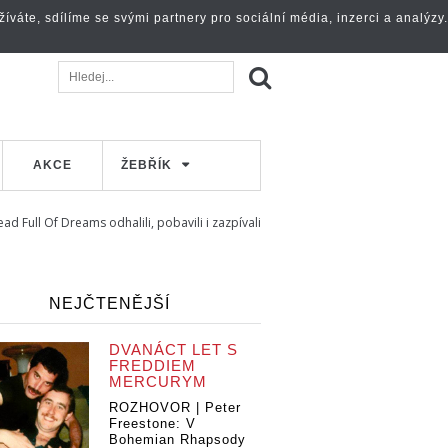
váte, sdílíme se svými partnery pro sociální média, inzerci a analýzy.
AKCE
ŽEBŘÍK
 Full Of Dreams odhalili, pobavili i zazpívali
NEJČTENĚJŠÍ
DVANÁCT LET S
FREDDIEM
MERCURYM
ROZHOVOR | Peter
Freestone: V
Bohemian Rhapsody