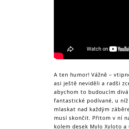
A ten humor! Vážně – vtipn
asi ještě neviděli a radši z
abychom to budoucím divák
fantastické podívané, u ní
mlaskat nad každým záběrem,
musí skončit. Přitom v ní 
kolem desek Mylo Xyloto a 