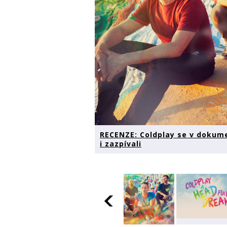
RECENZE: Coldplay se v dokumen
i zazpívali
RECENZE:
Coldplay se v
dokumentu A