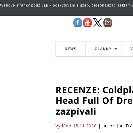
Webové stránky používají k poskytování služeb, personalizaci reklam a 
NEWS
ČLÁNKY
V
RECENZE: Coldpl
Head Full Of Dre
zazpívali
Vydáno 15.11.2018
| autor:
Jan Trá