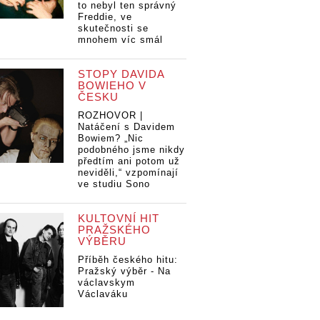
to nebyl ten správný
Freddie, ve
skutečnosti se
mnohem víc smál
STOPY DAVIDA
BOWIEHO V
ČESKU
ROZHOVOR |
Natáčení s Davidem
Bowiem? „Nic
podobného jsme nikdy
předtím ani potom už
neviděli,“ vzpomínají
ve studiu Sono
KULTOVNÍ HIT
PRAŽSKÉHO
VÝBĚRU
Příběh českého hitu:
Pražský výběr - Na
václavskym
Václaváku