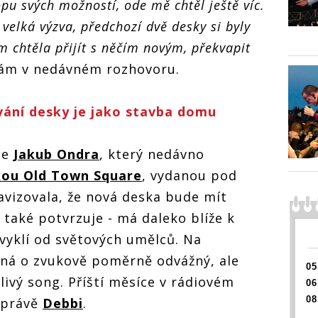
pu svých možností, ode mě chtěl ještě víc.
letošního léta.
bi
VIDEO: Debbi
VIDEO:
Pull Me Out jí
velká výzva, předchozí dvě desky si byly
hitem
přichází s hitem
přicház
napsal Jakub
éta.
letošního léta.
letošní
m chtěla přijít s něčím novým, překvapit
Ondra
jí
Pull Me Out jí
Pull Me
ub
napsal Jakub
napsal
nám v nedávném rozhovoru.
Ondra
Ondra
vání desky je jako stavba domu
je
Jakub Ondra
, který nedávno
ou Old Town Square
, vydanou pod
vizovala, že nová deska bude mít
o také potvrzuje - má daleko blíže k
zvyklí od světových umělců. Na
dná o zvukově poměrně odvážný, ale
05
livý song. Příští měsíce v rádiovém
06
08
 právě
Debbi
.