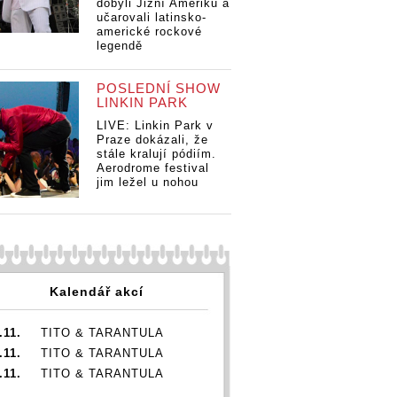
dobyli Jižní Ameriku a
napsal Jakub
le
 Debbi
VIDEO: Debbi
učarovali latinsko-
Ondra
Pu
í s hitem
přichází s hitem
americké rockové
na
legendě
ho léta.
letošního léta.
On
 Out jí
Pull Me Out jí
 Jakub
napsal Jakub
POSLEDNÍ SHOW
Ondra
LINKIN PARK
LIVE: Linkin Park v
Praze dokázali, že
stále kralují pódiím.
Aerodrome festival
jim ležel u nohou
Kalendář akcí
.11.
TITO & TARANTULA
.11.
TITO & TARANTULA
.11.
TITO & TARANTULA