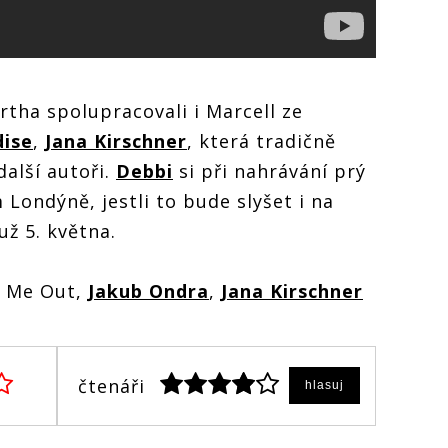
tha spolupracovali i Marcell ze
dise
,
Jana Kirschner
, která tradičně
alší autoři.
Debbi
si při nahrávání prý
Londýně, jestli to bude slyšet i na
 už 5. května.
ll Me Out,
Jakub Ondra
,
Jana Kirschner
čtenáři
hlasuj