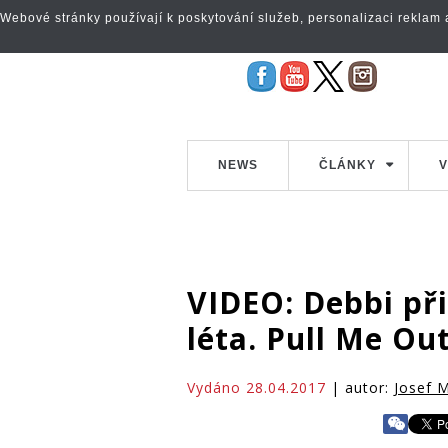
Webové stránky používají k poskytování služeb, personalizaci reklam a 
NEWS
ČLÁNKY
V
VIDEO: Debbi při
léta. Pull Me Ou
Vydáno 28.04.2017
| autor:
Josef M