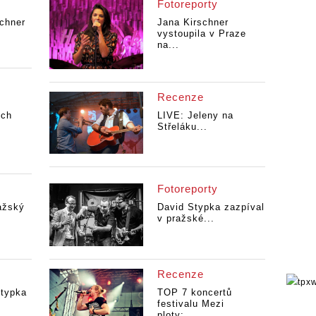
Fotoreporty
chner
Jana Kirschner
vystoupila v Praze
na...
Recenze
ích
LIVE: Jeleny na
Střeláku...
Fotoreporty
ražský
David Stypka zazpíval
v pražské...
Recenze
Stypka
TOP 7 koncertů
festivalu Mezi
ploty:...