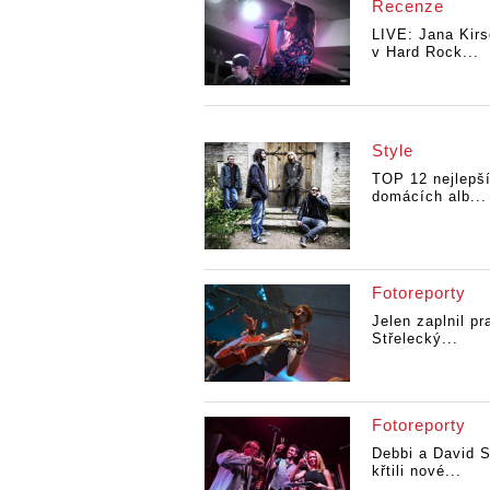
Recenze
LIVE: Jana Kirs
v Hard Rock...
Style
TOP 12 nejlepš
domácích alb...
Fotoreporty
Jelen zaplnil p
Střelecký...
Fotoreporty
Debbi a David 
křtili nové...