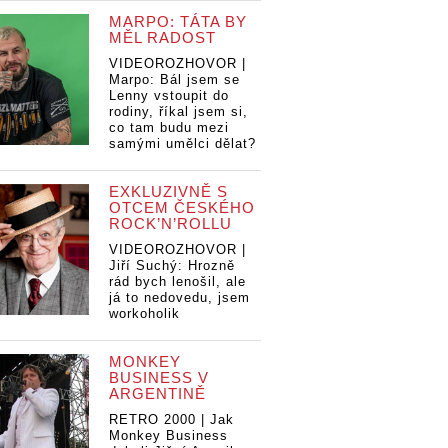
MARPO: TÁTA BY
MĚL RADOST
VIDEOROZHOVOR |
Marpo: Bál jsem se
Lenny vstoupit do
rodiny, říkal jsem si,
co tam budu mezi
samými umělci dělat?
EXKLUZIVNĚ S
OTCEM ČESKÉHO
ROCK’N’ROLLU
VIDEOROZHOVOR |
Jiří Suchý: Hrozně
rád bych lenošil, ale
já to nedovedu, jsem
workoholik
MONKEY
BUSINESS V
VIDEO: Debbi
ARGENTINĚ
přichází s hitem
letošního léta.
RETRO 2000 | Jak
VI
Pull Me Out jí
Monkey Business
př