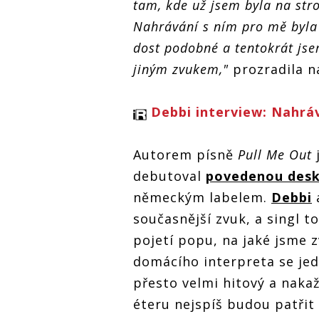
tam, kde už jsem byla na stro
napsal Jakub
VIDEO: Debbi
VIDEO: Deb
Ondra
Nahrávání s ním pro mě byla 
přichází s hitem
přichází s 
letošního léta.
letošního l
dost podobné a tentokrát jse
Pull Me Out jí
Pull Me Out 
napsal Jakub
napsal Jak
jiným zvukem,"
prozradila 
Ondra
Ondra
Debbi interview: Nahrá
Autorem písně
Pull Me Out
debutoval
povedenou desk
německým labelem.
Debbi
a
současnější zvuk, a singl t
pojetí popu, na jaké jsme 
domácího interpreta se je
přesto velmi hitový a nakaž
éteru nejspíš budou patřit