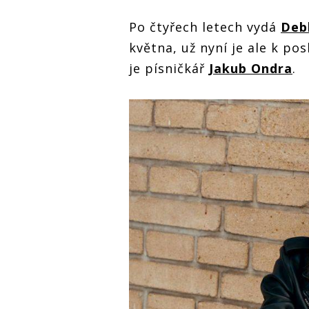
Po čtyřech letech vydá
Deb
května, už nyní je ale k po
je písničkář
Jakub Ondra
.