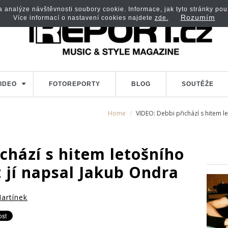
analýze návštěvnosti soubory cookie. Informace, jak tyto stránky použí
Rozumím
Více informací o nastavení cookies najdete
zde.
IDEO
FOTOREPORTY
BLOG
SOUTĚŽE
Home
VIDEO: Debbi přichází s hitem le
chází s hitem letošního
t jí napsal Jakub Ondra
artínek