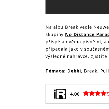
Na albu Break vedle Neuwer
skupiny
No Distance Para
přispěla dvěma písněmi, a d
připadala jako v současném 
výsledné nahrávce, zjistíte
Témata:
Debbi
, Break, Pu
4,00