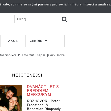
váte, sdílíme se svými partnery pro sociální média, inzerci a analýzy.
AKCE
ŽEBŘÍK
tošního léta. Pull Me Out jí napsal Jakub Ondra
NEJČTENĚJŠÍ
DVANÁCT LET S
FREDDIEM
MERCURYM
ROZHOVOR | Peter
Freestone: V
Bohemian Rhapsody