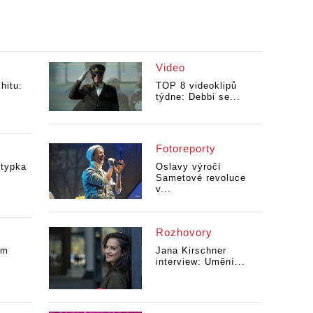
Video
hitu:
TOP 8 videoklipů
týdne: Debbi se...
Fotoreporty
Stypka
Oslavy výročí
Sametové revoluce
v...
Rozhovory
ým
Jana Kirschner
interview: Umění...