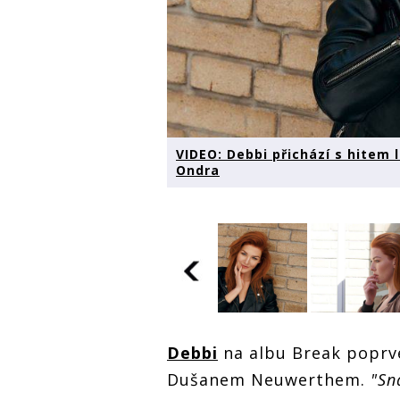
VIDEO: Debbi přichází s hitem l
Ondra
VIDEO: Debbi
Debbi
na albu Break poprv
přichází s hitem
letošního léta.
Dušanem Neuwerthem.
"Sn
Pull Me Out jí