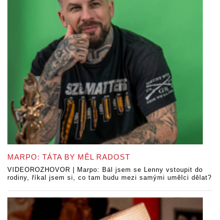
MARPO: TÁTA BY MĚL RADOST
VIDEOROZHOVOR | Marpo: Bál jsem se Lenny vstoupit do
rodiny, říkal jsem si, co tam budu mezi samými umělci dělat?