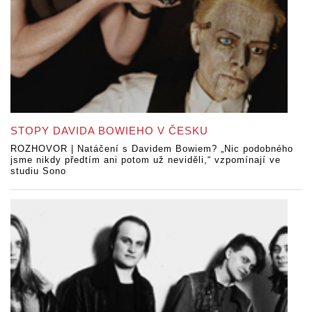
STOPY DAVIDA BOWIEHO V ČESKU
ROZHOVOR | Natáčení s Davidem Bowiem? „Nic podobného
jsme nikdy předtím ani potom už neviděli,“ vzpomínají ve
studiu Sono