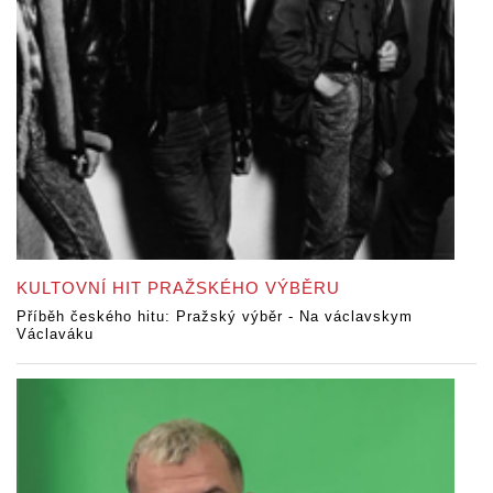
KULTOVNÍ HIT PRAŽSKÉHO VÝBĚRU
Příběh českého hitu: Pražský výběr - Na václavskym
Václaváku