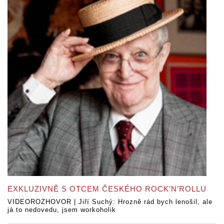
EXKLUZIVNĚ S OTCEM ČESKÉHO ROCK’N’ROLLU
VIDEOROZHOVOR | Jiří Suchý: Hrozně rád bych lenošil, ale
já to nedovedu, jsem workoholik