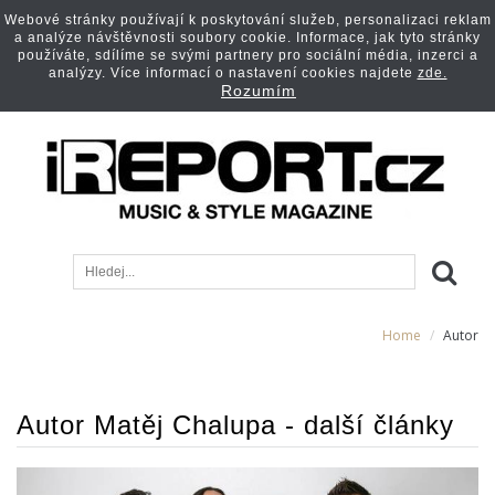
Webové stránky používají k poskytování služeb, personalizaci reklam
a analýze návštěvnosti soubory cookie. Informace, jak tyto stránky
používáte, sdílíme se svými partnery pro sociální média, inzerci a
analýzy. Více informací o nastavení cookies najdete
zde.
Rozumím
Home
Autor
Autor Matěj Chalupa - další články