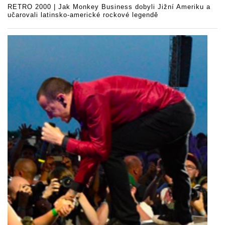
RETRO 2000 | Jak Monkey Business dobyli Jižní Ameriku a
učarovali latinsko-americké rockové legendě