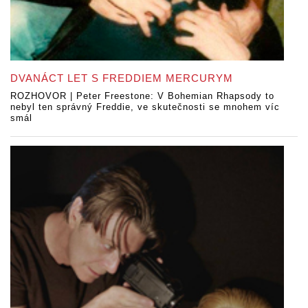
DVANÁCT LET S FREDDIEM MERCURYM
ROZHOVOR | Peter Freestone: V Bohemian Rhapsody to
nebyl ten správný Freddie, ve skutečnosti se mnohem víc
smál