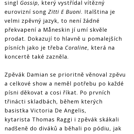
singl
Gossip
, který vystřídal vítězný
eurovizní song
Zitti E Buoni
. Italština je
velmi zpěvný jazyk, to není žádné
překvapení a Måneskin jí umí skvěle
prodat. Dokazují to hlavně u pomalejších
písních jako je třeba
Coraline
, která na
koncertě také zazněla.
Zpěvák Damian se prioritně věnoval zpěvu
a celkové show a neměl potřebu po každé
písni děkovat a cosi říkat. Po prvních
třinácti skladbách, během kterých
basistka Victoria De Angelis,
kytarista Thomas Raggi i zpěvák skákali
nadšeně do diváků a běhali po pódiu, jak