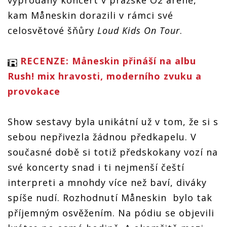
kam Måneskin dorazili v rámci své
celosvětové šňůry
Loud Kids On Tour
.
RECENZE: Måneskin přináší na albu
Rush! mix hravosti, moderního zvuku a
provokace
Show sestavy byla unikátní už v tom, že si s
sebou nepřivezla žádnou předkapelu. V
současné době si totiž předskokany vozí na
své koncerty snad i ti nejmenší čeští
interpreti a mnohdy více než baví, diváky
spíše nudí. Rozhodnutí Måneskin bylo tak
příjemným osvěžením. Na pódiu se objevili