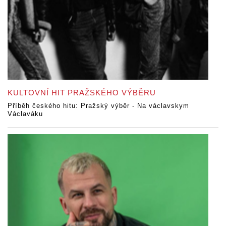
KULTOVNÍ HIT PRAŽSKÉHO VÝBĚRU
Příběh českého hitu: Pražský výběr - Na václavskym
Václaváku