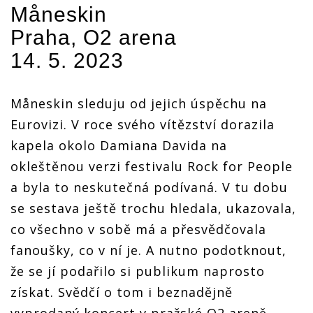
Måneskin
Praha, O2 arena
14. 5. 2023
Måneskin sleduju od jejich úspěchu na
Eurovizi. V roce svého vítězství dorazila
kapela okolo Damiana Davida na
okleštěnou verzi festivalu Rock for People
a byla to neskutečná podívaná. V tu dobu
se sestava ještě trochu hledala, ukazovala,
co všechno v sobě má a přesvědčovala
fanoušky, co v ní je. A nutno podotknout,
že se jí podařilo si publikum naprosto
získat. Svědčí o tom i beznadějně
vyprodaný koncert v pražské O2 areně,