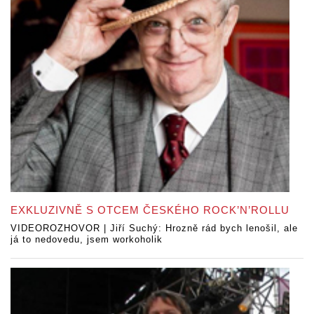
EXKLUZIVNĚ S OTCEM ČESKÉHO ROCK’N’ROLLU
VIDEOROZHOVOR | Jiří Suchý: Hrozně rád bych lenošil, ale
já to nedovedu, jsem workoholik