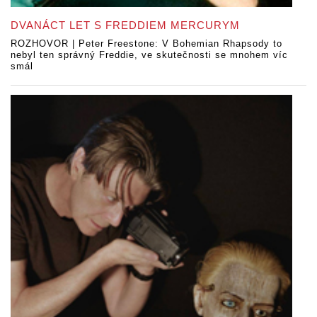
DVANÁCT LET S FREDDIEM MERCURYM
ROZHOVOR | Peter Freestone: V Bohemian Rhapsody to
nebyl ten správný Freddie, ve skutečnosti se mnohem víc
smál