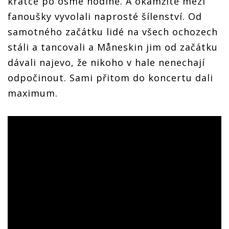
krátce po osmé hodině. A okamžitě mezi
fanoušky vyvolali naprosté šílenství. Od
samotného začátku lidé na všech ochozech
stáli a tancovali a Måneskin jim od začátku
dávali najevo, že nikoho v hale nenechají
odpočinout. Sami přitom do koncertu dali
maximum.