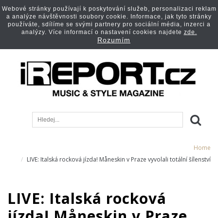
Webové stránky používají k poskytování služeb, personalizaci reklam
a analýze návštěvnosti soubory cookie. Informace, jak tyto stránky
používáte, sdílíme se svými partnery pro sociální média, inzerci a
analýzy. Více informací o nastavení cookies najdete
zde.
Rozumím
Home
LIVE: Italská rocková jízda! Måneskin v Praze vyvolali totální šílenství
LIVE: Italská rocková
jízda! Måneskin v Praze