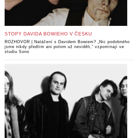
STOPY DAVIDA BOWIEHO V ČESKU
ROZHOVOR | Natáčení s Davidem Bowiem? „Nic podobného
jsme nikdy předtím ani potom už neviděli,“ vzpomínají ve
studiu Sono