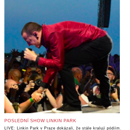
POSLEDNÍ SHOW LINKIN PARK
LIVE: Linkin Park v Praze dokázali, že stále kralují pódiím.