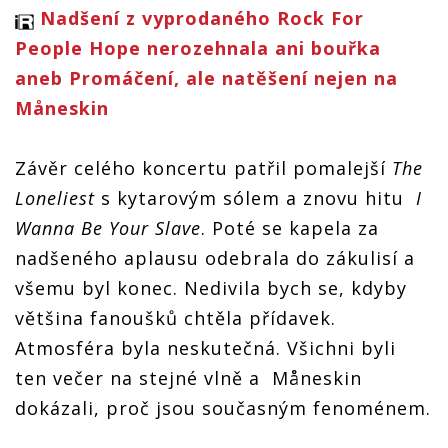
Nadšení z vyprodaného Rock For
People Hope nerozehnala ani bouřka
aneb Promáčení, ale natěšení nejen na
Måneskin
Závěr celého koncertu patřil pomalejší
The
Loneliest
s kytarovým sólem a znovu hitu
I
Wanna Be Your Slave
. Poté se kapela za
nadšeného aplausu odebrala do zákulisí a
všemu byl konec. Nedivila bych se, kdyby
většina fanoušků chtěla přídavek.
Atmosféra byla neskutečná. Všichni byli
ten večer na stejné vlně a Måneskin
dokázali, proč jsou současným fenoménem.