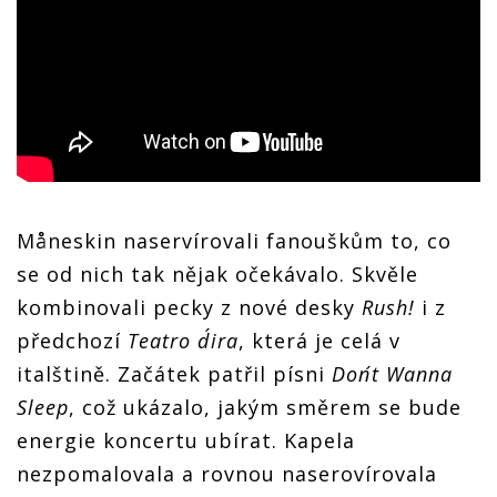
Måneskin naservírovali fanouškům to, co
se od nich tak nějak očekávalo. Skvěle
kombinovali pecky z nové desky
Rush!
i z
předchozí
Teatro d´ira
, která je celá v
italštině. Začátek patřil písni
Don´t Wanna
Sleep
, což ukázalo, jakým směrem se bude
energie koncertu ubírat. Kapela
nezpomalovala a rovnou naserovírovala