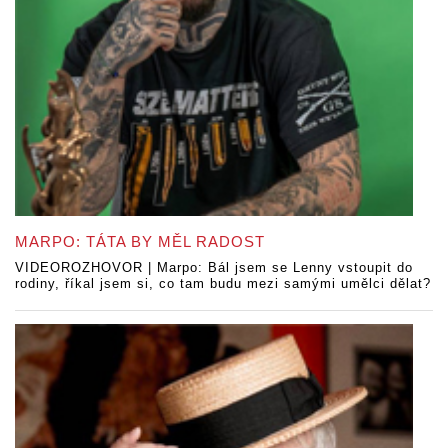
MARPO: TÁTA BY MĚL RADOST
VIDEOROZHOVOR | Marpo: Bál jsem se Lenny vstoupit do
rodiny, říkal jsem si, co tam budu mezi samými umělci dělat?