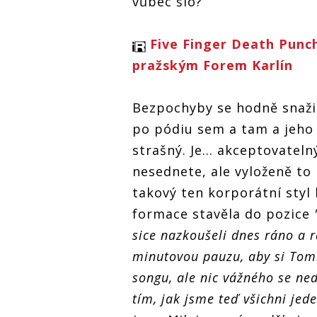
vůbec šlo?
Five Finger Death Punch
pražským Forem Karlín
Bezpochyby se hodně snažil,
po pódiu sem a tam a jeho h
strašný. Je... akceptovateln
nesednete, ale vyloženě to 
takový ten korporátní styl
formace stavěla do pozice
sice nazkoušeli dnes ráno a 
minutovou pauzu, aby si Tommy
songu, ale nic vážného se ned
tím, jak jsme teď všichni jed