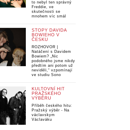
to nebyl ten správný
Freddie, ve
skutečnosti se
mnohem víc smál
STOPY DAVIDA
BOWIEHO V
ČESKU
ROZHOVOR |
Natáčení s Davidem
Bowiem? „Nic
podobného jsme nikdy
předtím ani potom už
neviděli,“ vzpomínají
ve studiu Sono
KULTOVNÍ HIT
PRAŽSKÉHO
VÝBĚRU
Příběh českého hitu:
Pražský výběr - Na
václavskym
Václaváku