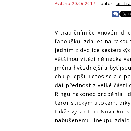
Vydáno 20.06.2017
| autor:
Jan Trá
V tradičním červnovém dil
fanoušků, zda jet na rako
jedním z dvojice sesterský
většinou vítězí německá var
jména hvězdnější a byť jsou 
chlup lepší. Letos se ale 
dát přednost z velké část
Ringu nakonec proběhla i
teroristickým útokem, dík
takže vyrazit na Nova Rock
nabušenému lineupu zdálo 