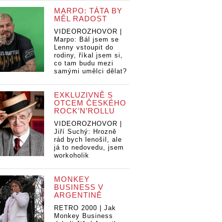
MARPO: TÁTA BY
MĚL RADOST
VIDEOROZHOVOR |
Marpo: Bál jsem se
Lenny vstoupit do
rodiny, říkal jsem si,
co tam budu mezi
samými umělci dělat?
EXKLUZIVNĚ S
OTCEM ČESKÉHO
ROCK’N’ROLLU
VIDEOROZHOVOR |
Jiří Suchý: Hrozně
rád bych lenošil, ale
já to nedovedu, jsem
workoholik
MONKEY
BUSINESS V
ARGENTINĚ
RETRO 2000 | Jak
Monkey Business