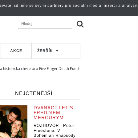
váte, sdílíme se svými partnery pro sociální média, inzerci a analýzy.
AKCE
ŽEBŘÍK
 a historická chvíle pro Five Finger Death Punch
NEJČTENĚJŠÍ
DVANÁCT LET S
FREDDIEM
MERCURYM
ROZHOVOR | Peter
Freestone: V
Bohemian Rhapsody