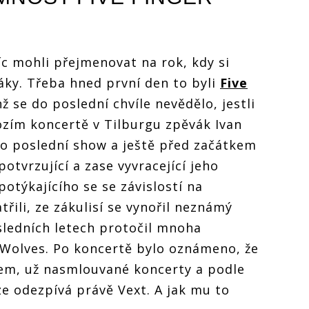
c mohli přejmenovat na rok, kdy si
áky. Třeba hned první den to byli
Five
hž se do poslední chvíle nevědělo, jestli
zím koncertě v Tilburgu zpěvák Ivan
ho poslední show a ještě před začátkem
potvrzující a zase vyvracející jeho
otýkajícího se se závislostí na
řili, ze zákulisí se vynořil neznámý
sledních letech protočil mnoha
 Wolves. Po koncertě bylo oznámeno, že
em, už nasmlouvané koncerty a podle
ze odezpívá právě Vext. A jak mu to