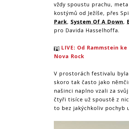
vždy spoustu prachu, meta
kostýmů od Ježíše, přes S
Park
,
System Of A Down
,
pro Davida Hasselhoffa.
LIVE: Od Rammstein ke 
Nova Rock
V prostorách festivalu byla 
skoro tak často jako němčin
našinci naplno vzali za svů
čtyři tisíce už spoustě z ni
to bez jakýchkoliv pochyb u