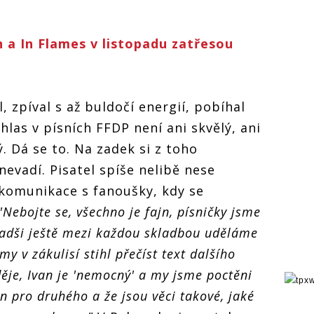
 a In Flames v listopadu zatřesou
 zpíval s až buldočí energií, pobíhal
las v písních FFDP není ani skvělý, ani
ý. Dá se to. Na zadek si z toho
nevadí. Pisatel spíše nelibě nese
 komunikace s fanoušky, kdy se
"Nebojte se, všechno je fajn, písničky jsme
radši ještě mezi každou skladbou uděláme
 v zákulisí stihl přečíst text dalšího
ěje, Ivan je 'nemocný' a my jsme poctěni
en pro druhého a že jsou věci takové, jaké