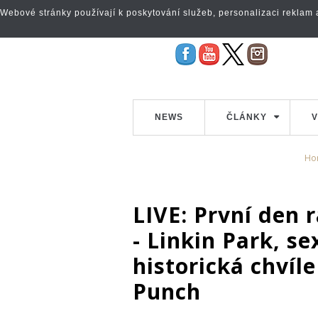
Webové stránky používají k poskytování služeb, personalizaci reklam a 
NEWS
ČLÁNKY
V
Ho
LIVE: První den
- Linkin Park, se
historická chvíl
Punch