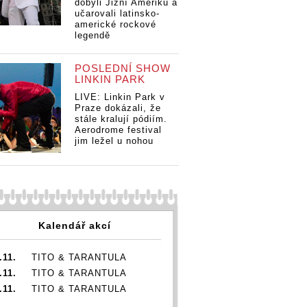
dobyli Jižní Ameriku a
učarovali latinsko-
americké rockové
legendě
POSLEDNÍ SHOW
LINKIN PARK
LIVE: Linkin Park v
Praze dokázali, že
stále kralují pódiím.
Aerodrome festival
rvní den
LIVE: První den
LIVE: První den
LI
jim ležel u nohou
kého Nova
rakouského Nova
rakouského Nova
ra
- Linkin
Rocku - Linkin
Rocku - Linkin
Ro
existi
Park, sexisti
Park, sexisti
Pa
anther a
Steel Panther a
Steel Panther a
St
cká chvíle
historická chvíle
historická chvíle
hi
e Finger
pro Five Finger
pro Five Finger
pr
Kalendář akcí
Punch
Death Punch
Death Punch
De
.11.
TITO & TARANTULA
.11.
TITO & TARANTULA
.11.
TITO & TARANTULA