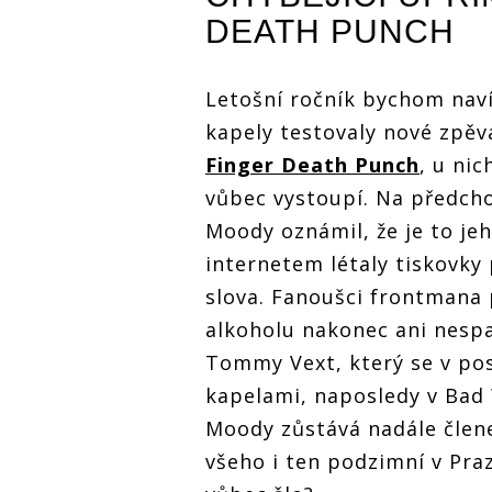
DEATH PUNCH
Letošní ročník bychom naví
kapely testovaly nové zpěv
Finger Death Punch
, u nic
vůbec vystoupí. Na předcho
Moody oznámil, že je to je
internetem létaly tiskovky 
slova. Fanoušci frontmana p
alkoholu nakonec ani nespat
Tommy Vext, který se v po
kapelami, naposledy v Bad
Moody zůstává nadále člen
všeho i ten podzimní v Pra