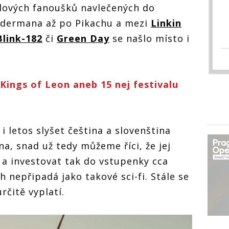
lových fanoušků navlečených do
Death Punch
pidermana až po Pikachu a mezi
Linkin
Blink-182
či
Green Day
se našlo místo i
Kings of Leon aneb 15 nej festivalu
i letos slyšet čeština a slovenština
a, snad už tedy můžeme říci, že jej
j a investovat tak do vstupenky cca
ch nepřipadá jako takové sci-fi. Stále se
rčitě vyplatí.