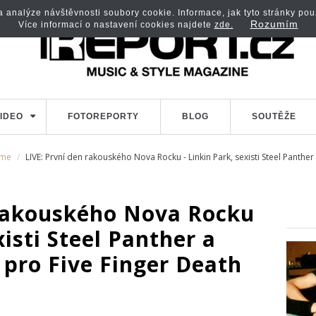
analýze návštěvnosti soubory cookie. Informace, jak tyto stránky použí
Rozumím
Více informací o nastavení cookies najdete
zde.
IDEO
FOTOREPORTY
BLOG
SOUTĚŽE
me
LIVE: První den rakouského Nova Rocku - Linkin Park, sexisti Steel Panther
 rakouského Nova Rocku
xisti Steel Panther a
e pro Five Finger Death