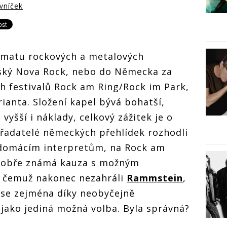
vníček
ematu rockových a metalových
uský Nova Rock, nebo do Německa za
ch festivalů Rock am Ring/Rock im Park,
ianta. Složení kapel bývá bohatší,
vyšší i náklady, celkový zážitek je o
pořadatelé německých přehlídek rozhodli
i domácím interpretům, na Rock am
 dobře známá kauza s možným
y čemuž nakonec nezahráli
Rammstein
,
 se zejména díky neobyčejně
jako jediná možná volba. Byla správná?