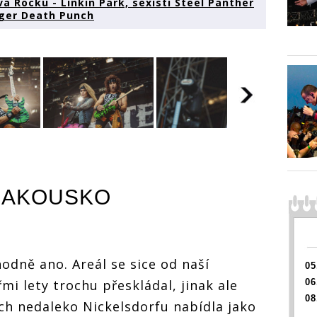
a Rocku - Linkin Park, sexisti Steel Panther
inger Death Punch
 den
LIVE: První den
LIVE: P
 Nova
rakouského Nova
rakous
kin
Rocku - Linkin
Rocku 
i
Park, sexisti
Park, s
RAKOUSKO
er a
Steel Panther a
Steel P
chvíle
historická chvíle
histori
nger
pro Five Finger
pro Fiv
h
Death Punch
Death 
LIVE: První den
rakouského Nova
odně ano. Areál se sice od naší
Rocku - Linkin
05
Park, sexisti
mi lety trochu přeskládal, jinak ale
06
Steel Panther a
08
historická chvíle
ích nedaleko Nickelsdorfu nabídla jako
pro Five Finger