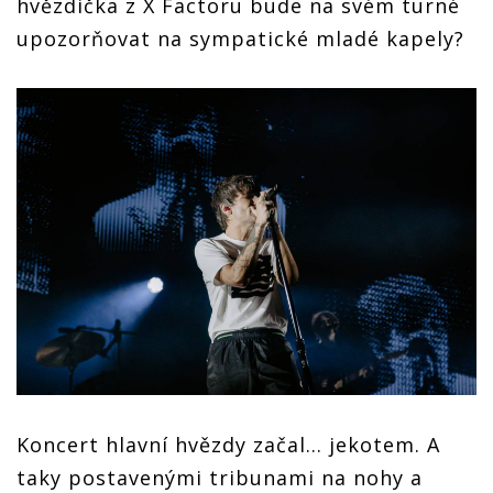
hvězdička z X Factoru bude na svém turné
upozorňovat na sympatické mladé kapely?
Koncert hlavní hvězdy začal... jekotem. A
taky postavenými tribunami na nohy a