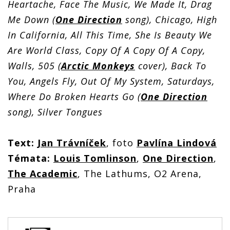
Heartache, Face The Music, We Made It, Drag
Me Down (
One Direction
song), Chicago, High
In California, All This Time, She Is Beauty We
Are World Class, Copy Of A Copy Of A Copy,
Walls, 505 (
Arctic Monkeys
cover), Back To
You, Angels Fly, Out Of My System, Saturdays,
Where Do Broken Hearts Go (
One Direction
song), Silver Tongues
Text:
Jan Trávníček
, foto
Pavlína Lindová
Témata:
Louis Tomlinson
,
One Direction
,
The Academic
, The Lathums, O2 Arena,
Praha