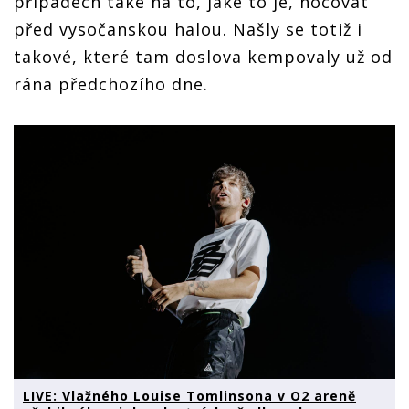
případech také na to, jaké to je, nocovat
před vysočanskou halou. Našly se totiž i
takové, které tam doslova kempovaly už od
rána předchozího dne.
LIVE: Vlažného Louise Tomlinsona v O2 areně