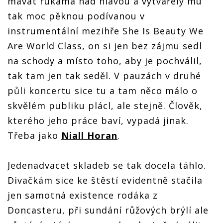
mávat rukama nad hlavou a vytvářely mu
tak moc pěknou podívanou v
instrumentální mezihře She Is Beauty We
Are World Class, on si jen bez zájmu sedl
na schody a místo toho, aby je pochválil,
tak tam jen tak seděl. V pauzách v druhé
půli koncertu sice tu a tam něco málo o
skvělém publiku plácl, ale stejně. Člověk,
kterého jeho práce baví, vypadá jinak.
Třeba jako
Niall Horan
.
Jedenadvacet skladeb se tak docela táhlo.
Divačkám sice ke štěstí evidentně stačila
jen samotná existence rodáka z
Doncasteru, při sundání růžových brýlí ale