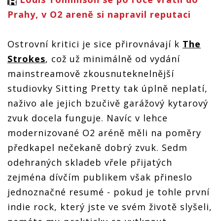
Prahy, v O2 areně si napravil reputaci
Ostrovní kritici je sice přirovnávají k
The
Strokes
, což už minimálně od vydání
mainstreamově zkousnuteknelnější
studiovky Sitting Pretty tak úplně neplatí,
naživo ale jejich bzučivě garážový kytarový
zvuk docela funguje. Navíc v lehce
modernizované O2 aréně měli na poměry
předkapel nečekaně dobrý zvuk. Sedm
odehraných skladeb vřele přijatých
zejména dívčím publikem však přineslo
jednoznačné resumé - pokud je tohle první
indie rock, který jste ve svém životě slyšeli,