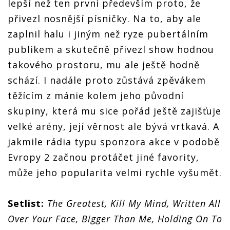
lepší než ten první především proto, že
přivezl nosnější písničky. Na to, aby ale
zaplnil halu i jiným než ryze pubertálním
publikem a skutečně přivezl show hodnou
takového prostoru, mu ale ještě hodně
schází. I nadále proto zůstává zpěvákem
těžícím z mánie kolem jeho původní
skupiny, která mu sice pořád ještě zajišťuje
velké arény, její věrnost ale bývá vrtkavá. A
jakmile rádia typu sponzora akce v podobě
Evropy 2 začnou protáčet jiné favority,
může jeho popularita velmi rychle vyšumět.
Setlist:
The Greatest, Kill My Mind, Written All
Over Your Face, Bigger Than Me, Holding On To