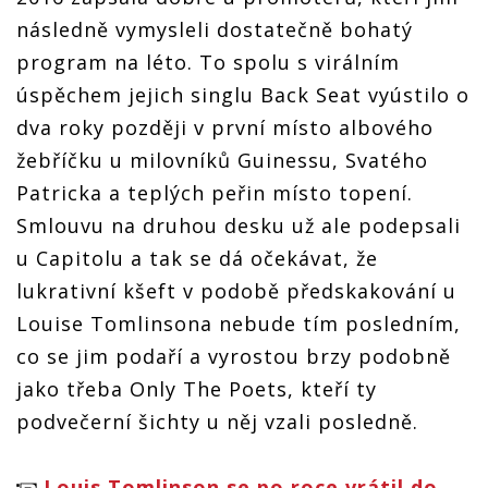
následně vymysleli dostatečně bohatý
program na léto. To spolu s virálním
úspěchem jejich singlu Back Seat vyústilo o
dva roky později v první místo albového
žebříčku u milovníků Guinessu, Svatého
Patricka a teplých peřin místo topení.
Smlouvu na druhou desku už ale podepsali
u Capitolu a tak se dá očekávat, že
lukrativní kšeft v podobě předskakování u
Louise Tomlinsona nebude tím posledním,
co se jim podaří a vyrostou brzy podobně
jako třeba Only The Poets, kteří ty
podvečerní šichty u něj vzali posledně.
Louis Tomlinson se po roce vrátil do