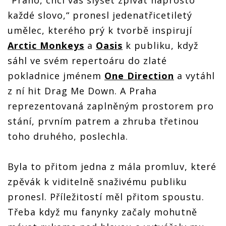
"Praho, chci vás slyšet zpívat naprosto
každé slovo,“ pronesl jedenatřicetiletý
umělec, kterého prý k tvorbě inspirují
Arctic Monkeys
a
Oasis
k publiku, když
sáhl ve svém repertoáru do zlaté
pokladnice jménem
One Direction
a vytáhl
z ní hit Drag Me Down. A Praha
reprezentovaná zaplněným prostorem pro
stání, prvním patrem a zhruba třetinou
toho druhého, poslechla.
Byla to přitom jedna z mála promluv, které
zpěvák k viditelně snaživému publiku
pronesl. Příležitostí měl přitom spoustu.
Třeba když mu fanynky začaly mohutně