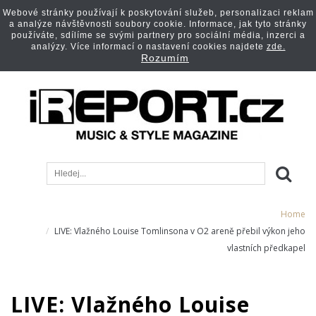
Webové stránky používají k poskytování služeb, personalizaci reklam
a analýze návštěvnosti soubory cookie. Informace, jak tyto stránky
používáte, sdílíme se svými partnery pro sociální média, inzerci a
analýzy. Více informací o nastavení cookies najdete
zde.
Rozumím
Home
LIVE: Vlažného Louise Tomlinsona v O2 areně přebil výkon jeho
vlastních předkapel
LIVE: Vlažného Louise