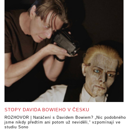
STOPY DAVIDA BOWIEHO V ČESKU
ROZHOVOR | Natáčení s Davidem Bowiem? „Nic podobného
jsme nikdy předtím ani potom už neviděli,“ vzpomínají ve
studiu Sono