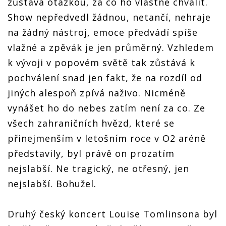
zůstává otázkou, za co ho vlastně chválit.
Show nepředvedl žádnou, netančí, nehraje
na žádný nástroj, emoce předvádí spíše
vlažné a zpěvák je jen průměrný. Vzhledem
k vývoji v popovém světě tak zůstává k
pochválení snad jen fakt, že na rozdíl od
jiných alespoň zpívá naživo. Nicméně
vynášet ho do nebes zatím není za co. Ze
všech zahraničních hvězd, které se
přinejmenším v letošním roce v O2 aréně
představily, byl právě on prozatím
nejslabší. Ne tragický, ne otřesný, jen
nejslabší. Bohužel.
Druhý český koncert Louise Tomlinsona byl