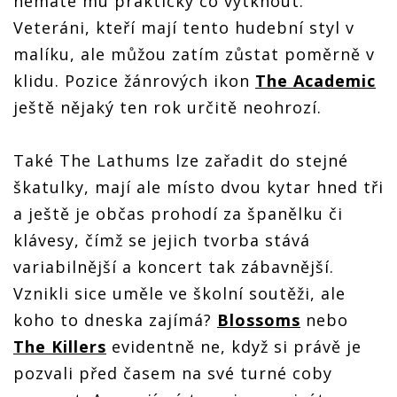
nemáte mu prakticky co vytknout.
Veteráni, kteří mají tento hudební styl v
malíku, ale můžou zatím zůstat poměrně v
klidu. Pozice žánrových ikon
The Academic
ještě nějaký ten rok určitě neohrozí.
Také The Lathums lze zařadit do stejné
škatulky, mají ale místo dvou kytar hned tři
a ještě je občas prohodí za španělku či
klávesy, čímž se jejich tvorba stává
variabilnější a koncert tak zábavnější.
Vznikli sice uměle ve školní soutěži, ale
koho to dneska zajímá?
Blossoms
nebo
The Killers
evidentně ne, když si právě je
pozvali před časem na své turné coby