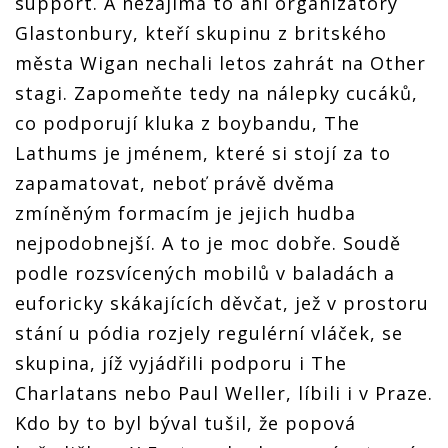
support. A nezajímá to ani organizátory
Glastonbury, kteří skupinu z britského
města Wigan nechali letos zahrát na Other
stagi. Zapomeňte tedy na nálepky cucáků,
co podporují kluka z boybandu, The
Lathums je jménem, které si stojí za to
zapamatovat, neboť právě dvěma
zmíněným formacím je jejich hudba
nejpodobnejší. A to je moc dobře. Soudě
podle rozsvícených mobilů v baladách a
euforicky skákajících děvčat, jež v prostoru
stání u pódia rozjely regulérní vláček, se
skupina, jíž vyjádřili podporu i The
Charlatans nebo Paul Weller, líbili i v Praze.
Kdo by to byl býval tušil, že popová