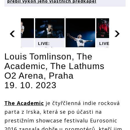
přebil výkon jeho vlastních předkapel
LIVE:
LIVE:
LIVE:
Vlažného
Vlažného
Vlažného
Louise
Louise
Louise
Louis Tomlinson
,
The
na
Tomlinsona
Tomlinsona
Tomlinsona
Academic
, The Lathums
v O2
v O2
v O2
LIVE:
areně
areně
areně
O2 Arena, Praha
Vlažného
přebil
přebil
přebil
Louise
výkon
výkon
výkon
19. 10. 2023
Tomlinsona
jeho
jeho
jeho
v O2
vlastních
vlastních
vlastních
areně
předkapel
předkapel
předkapel
přebil
The Academic
je čtyřčlenná indie rocková
výkon
jeho
parta z Irska, která se po účasti na
vlastních
prestižním showcase festivalu Eurosonic
předkapel
2016 zapsala dobře u promotérů, kteří jim