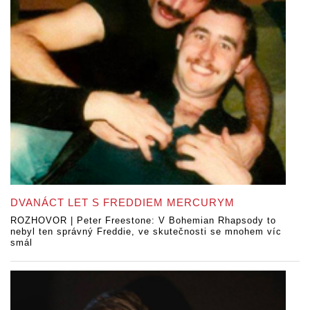
DVANÁCT LET S FREDDIEM MERCURYM
ROZHOVOR | Peter Freestone: V Bohemian Rhapsody to
nebyl ten správný Freddie, ve skutečnosti se mnohem víc
smál