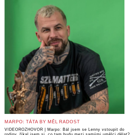
MARPO: TÁTA BY MĚL RADOST
VIDEOROZHOVOR | Marpo: Bál jsem se Lenny vstoupit do
rodiny, říkal jsem si, co tam budu mezi samými umělci dělat?