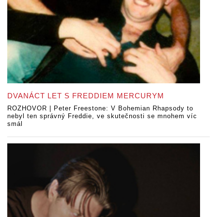
DVANÁCT LET S FREDDIEM MERCURYM
ROZHOVOR | Peter Freestone: V Bohemian Rhapsody to
nebyl ten správný Freddie, ve skutečnosti se mnohem víc
smál