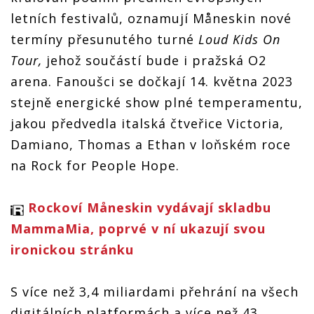
letních festivalů, oznamují Måneskin nové
termíny přesunutého turné
Loud Kids On
Tour,
jehož součástí bude i pražská O2
arena. Fanoušci se dočkají 14. května 2023
stejně energické show plné temperamentu,
jakou předvedla italská čtveřice Victoria,
Damiano, Thomas a Ethan v loňském roce
na Rock for People Hope.
Rockoví Måneskin vydávají skladbu
MammaMia, poprvé v ní ukazují svou
ironickou stránku
S více než 3,4 miliardami přehrání na všech
digitálních platformách a více než 43