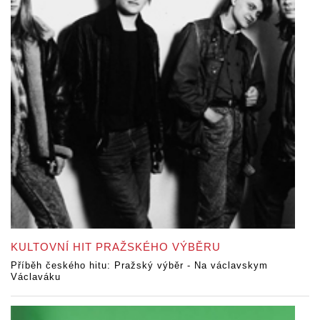
KULTOVNÍ HIT PRAŽSKÉHO VÝBĚRU
Příběh českého hitu: Pražský výběr - Na václavskym
Václaváku