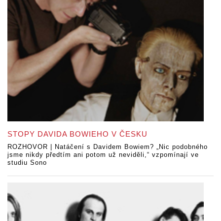
STOPY DAVIDA BOWIEHO V ČESKU
ROZHOVOR | Natáčení s Davidem Bowiem? „Nic podobného
jsme nikdy předtím ani potom už neviděli,“ vzpomínají ve
studiu Sono