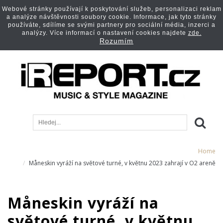
Webové stránky používají k poskytování služeb, personalizaci reklam
a analýze návštěvnosti soubory cookie. Informace, jak tyto stránky
používáte, sdílíme se svými partnery pro sociální média, inzerci a
analýzy. Více informací o nastavení cookies najdete
zde.
Rozumím
Home
Måneskin vyráží na světové turné, v květnu 2023 zahrají v O2 areně
Måneskin vyráží na
světové turné, v květnu