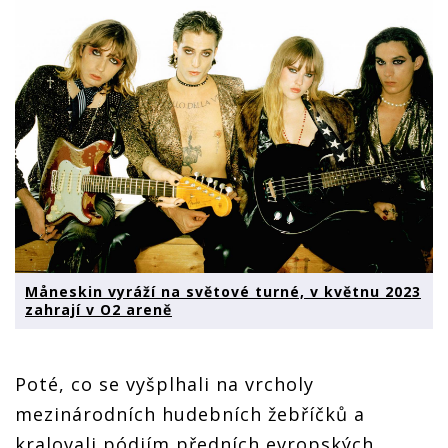
Måneskin vyráží na světové turné, v květnu 2023
zahrají v O2 areně
Poté, co se vyšplhali na vrcholy
mezinárodních hudebních žebříčků a
kralovali pódiím předních evropských