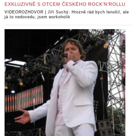
EXKLUZIVNĚ S OTCEM ČESKÉHO ROCK’N’ROLLU
VIDEOROZHOVOR | Jiří Suchý: Hrozně rád bych lenošil, ale
já to nedovedu, jsem workoholik