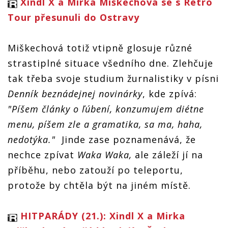
Xindl X a Mirka Miškechová se s Retro
Tour přesunuli do Ostravy
Miškechová totiž vtipně glosuje různé
strastiplné situace všedního dne. Zlehčuje
tak třeba svoje studium žurnalistiky v písni
Denník beznádejnej novinárky
, kde zpívá:
"Píšem články o ľúbení, konzumujem diétne
menu, píšem zle a gramatika, sa ma, haha,
nedotýka."
Jinde zase poznamenává, že
nechce zpívat
Waka Waka,
ale záleží jí na
příběhu, nebo zatouží po teleportu,
protože by chtěla být na jiném místě.
HITPARÁDY (21.): Xindl X a Mirka