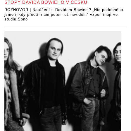
STOPY DAVIDA BOWIEHO V ČESKU
ROZHOVOR | Natáčení s Davidem Bowiem? „Nic podobného
jsme nikdy předtím ani potom už neviděli,“ vzpomínají ve
studiu Sono