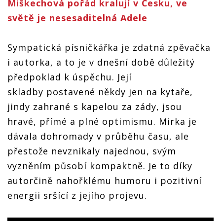
Miškechová pořád kralují v Česku, ve
světě je nesesaditelná Adele
Sympatická písničkářka je zdatná zpěvačka
i autorka, a to je v dnešní době důležitý
předpoklad k úspěchu. Její
skladby postavené někdy jen na kytaře,
jindy zahrané s kapelou za zády, jsou
hravé, přímé a plné optimismu. Mirka je
dávala dohromady v průběhu času, ale
přestože nevznikaly najednou, svým
vyzněním působí kompaktně. Je to díky
autorčině nahořklému humoru i pozitivní
energii sršící z jejího projevu.