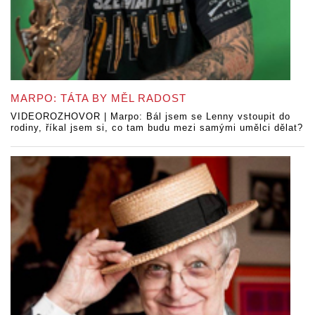
MARPO: TÁTA BY MĚL RADOST
VIDEOROZHOVOR | Marpo: Bál jsem se Lenny vstoupit do
rodiny, říkal jsem si, co tam budu mezi samými umělci dělat?