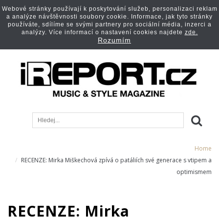
Webové stránky používají k poskytování služeb, personalizaci reklam
a analýze návštěvnosti soubory cookie. Informace, jak tyto stránky
používáte, sdílíme se svými partnery pro sociální média, inzerci a
analýzy. Více informací o nastavení cookies najdete
zde.
Rozumím
Home
RECENZE: Mirka Miškechová zpívá o patáliích své generace s vtipem a
optimismem
RECENZE: Mirka