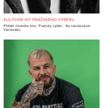
KULTOVNÍ HIT PRAŽSKÉHO VÝBĚRU
Příběh českého hitu: Pražský výběr - Na václavskym
Václaváku