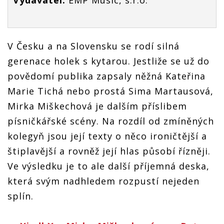
Vydavatel:
EMP Music, s.r.o.
V Česku a na Slovensku se rodí silná
gerenace holek s kytarou. Jestliže se už do
povědomí publika zapsaly něžná Kateřina
Marie Tichá nebo prostá Sima Martausová,
Mirka Miškechová je dalším příslibem
písničkářské scény. Na rozdíl od zmíněných
kolegyň jsou její texty o něco ironičtější a
štiplavější a rovněž její hlas působí řízněji.
Ve výsledku je to ale další příjemná deska,
která svým nadhledem rozpustí nejeden
splín.