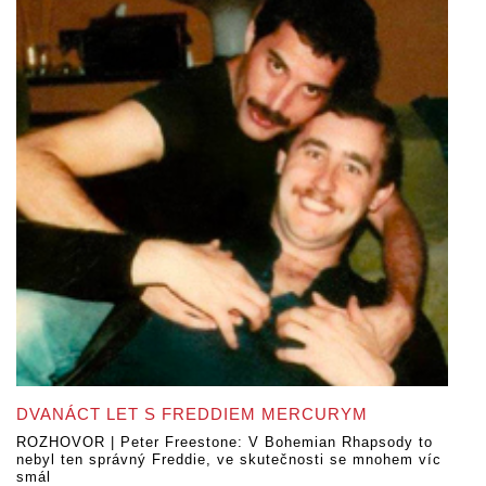
DVANÁCT LET S FREDDIEM MERCURYM
ROZHOVOR | Peter Freestone: V Bohemian Rhapsody to
nebyl ten správný Freddie, ve skutečnosti se mnohem víc
smál