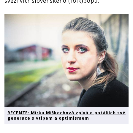
svěží vítr slovenského (folk)popu.
RECENZE: Mirka Miškechová zpívá o patáliích své
generace s vtipem a optimismem