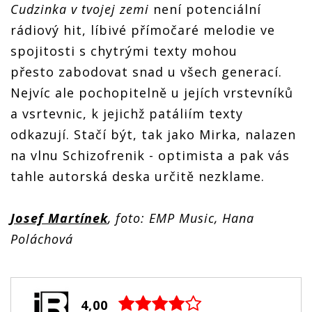
Cudzinka v tvojej zemi
není potenciální
rádiový hit, líbivé přímočaré melodie ve
spojitosti s chytrými texty mohou
přesto zabodovat snad u všech generací.
Nejvíc ale pochopitelně u jejích vrstevníků
a vsrtevnic, k jejichž patáliím texty
odkazují. Stačí být, tak jako Mirka, nalazen
na vlnu Schizofrenik - optimista a pak vás
tahle autorská deska určitě nezklame.
Josef Martínek
, foto: EMP Music, Hana
Poláchová
4,00