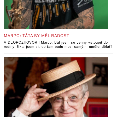
MARPO: TÁTA BY MĚL RADOST
VIDEOROZHOVOR | Marpo: Bál jsem se Lenny vstoupit do
rodiny, říkal jsem si, co tam budu mezi samými umělci dělat?