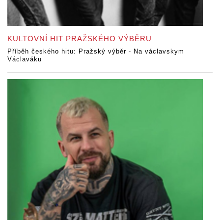
KULTOVNÍ HIT PRAŽSKÉHO VÝBĚRU
Příběh českého hitu: Pražský výběr - Na václavskym
Václaváku