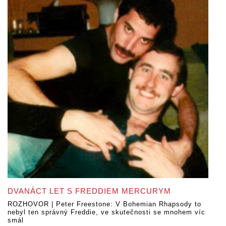
DVANÁCT LET S FREDDIEM MERCURYM
ROZHOVOR | Peter Freestone: V Bohemian Rhapsody to
nebyl ten správný Freddie, ve skutečnosti se mnohem víc
smál