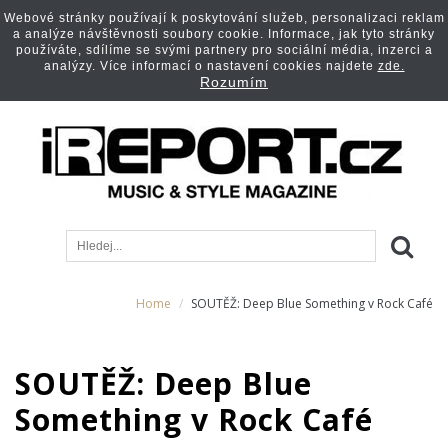
Webové stránky používají k poskytování služeb, personalizaci reklam
a analýze návštěvnosti soubory cookie. Informace, jak tyto stránky
používáte, sdílíme se svými partnery pro sociální média, inzerci a
analýzy. Více informací o nastavení cookies najdete
zde.
Rozumím
Home
SOUTĚŽ: Deep Blue Something v Rock Café
SOUTĚŽ: Deep Blue
Something v Rock Café