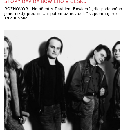
STOPY DAVIDA BOWIEHO V ČESKU
ROZHOVOR | Natáčení s Davidem Bowiem? „Nic podobného
jsme nikdy předtím ani potom už neviděli,“ vzpomínají ve
studiu Sono