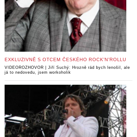
EXKLUZIVNĚ S OTCEM ČESKÉHO ROCK’N’ROLLU
VIDEOROZHOVOR | Jiří Suchý: Hrozně rád bych lenošil, ale
já to nedovedu, jsem workoholik