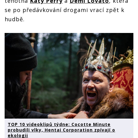
těhotná
Katy Perry
a
Demi Lovato
, která
se po předávkování drogami vrací zpět k
hudbě.
TOP 10 videoklipů týdne: Cocotte Minute
probudili vlky, Hentai Corporation zpívají o
ekologii