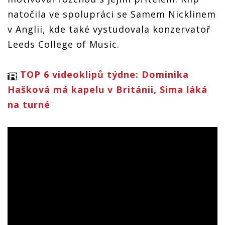
natočila ve spolupráci se Samem Nicklinem
v Anglii, kde také vystudovala konzervatoř
Leeds College of Music.
TOP 6 videoklipů týdne: Dominika
Hašková má kapelu v Británii, Sima láká
na turné