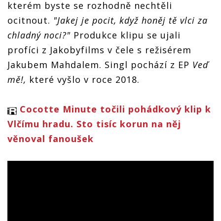
kterém byste se rozhodně nechtěli
ocitnout.
"Jakej je pocit, když honěj tě vlci za
chladný noci?"
Produkce klipu se ujali
profíci z Jakobyfilms v čele s režisérem
Jakubem Mahdalem. Singl pochází z EP
Veď
mě!,
které vyšlo v roce 2018.
Cocotte Minute točili pohádkový klip k
Vlčímu hradu. Sto tisíc korun na něj
věnoval fanoušek