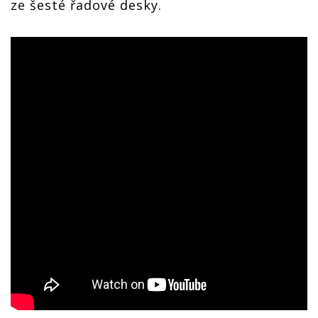
ze šesté řadové desky.