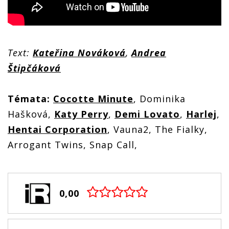
Text:
Kateřina Nováková
,
Andrea
Štipčáková
Témata:
Cocotte Minute
, Dominika
Hašková,
Katy Perry
,
Demi Lovato
,
Harlej
,
Hentai Corporation
, Vauna2, The Fialky,
Arrogant Twins, Snap Call,
0,00