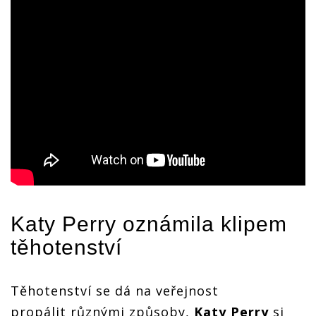
Katy Perry
oznámila klipem
těhotenství
Těhotenství se dá na veřejnost
propálit různými způsoby,
Katy Perry
si