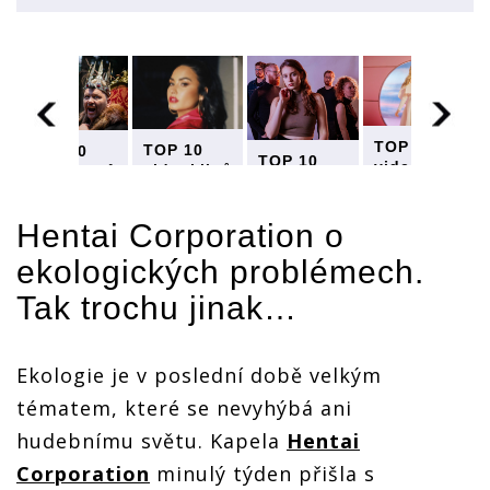
TOP 10
TOP 10
TOP 10
TOP 10
videoklipů
videoklipů
ů
videoklipů
videoklipů
týdne:
týdne:
týdne:
týdne:
Cocotte
Cocotte
Cocotte
Cocotte
Minute
Hentai Corporation
o
Minute
Minute
Minute
probudili
probudili
probudili
probudili
ekologických problémech.
vlky,
vlky,
vlky,
vlky,
Hentai
Hentai
Hentai
Hentai
Tak trochu jinak…
Corporation
Corporation
on
Corporation
Corporation
zpívají o
zpívají o
zpívají o
zpívají o
ekologii
ekologii
ekologii
ekologii
Ekologie je v poslední době velkým
tématem, které se nevyhýbá ani
hudebnímu světu. Kapela
Hentai
Corporation
minulý týden přišla s