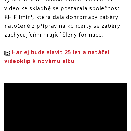
video ke skladbě se postarala společnost
KH Filmin', která dala dohromady záběry
natočené z příprav na koncerty se záběry
zachycujícími hrající členy formace.
Harlej bude slavit 25 let a natáčel
videoklip k novému albu