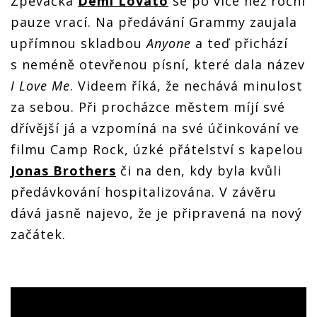
Zpěvačka
Demi Lovato
se po více než roční
pauze vrací. Na předávání Grammy zaujala
upřímnou skladbou
Anyone
a teď přichází
s neméně otevřenou písní, které dala název
I Love Me
. Videem říká, že nechává minulost
za sebou. Při procházce městem míjí své
dřívější já a vzpomíná na své účinkování ve
filmu Camp Rock, úzké přátelství s kapelou
Jonas Brothers
či na den, kdy byla kvůli
předávkování hospitalizována. V závěru
dává jasně najevo, že je připravená na nový
začátek.