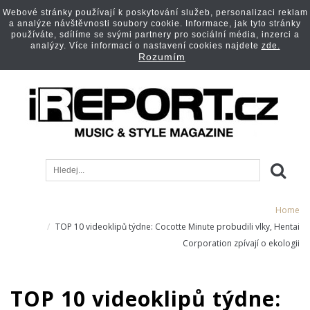
Webové stránky používají k poskytování služeb, personalizaci reklam
a analýze návštěvnosti soubory cookie. Informace, jak tyto stránky
používáte, sdílíme se svými partnery pro sociální média, inzerci a
analýzy. Více informací o nastavení cookies najdete
zde.
Rozumím
Home
TOP 10 videoklipů týdne: Cocotte Minute probudili vlky, Hentai
Corporation zpívají o ekologii
TOP 10 videoklipů týdne: