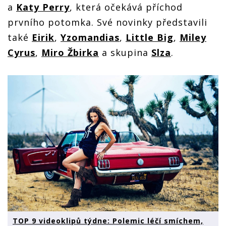
a
Katy Perry
, která očekává příchod
prvního potomka. Své novinky představili
také
Eirik
,
Yzomandias
,
Little Big
,
Miley
Cyrus
,
Miro Žbirka
a skupina
Slza
.
TOP 9 videoklipů týdne: Polemic léčí smíchem,