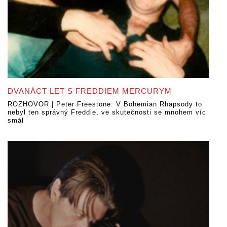
DVANÁCT LET S FREDDIEM MERCURYM
ROZHOVOR | Peter Freestone: V Bohemian Rhapsody to
nebyl ten správný Freddie, ve skutečnosti se mnohem víc
smál