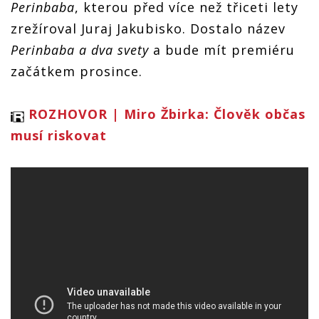
Perinbaba
, kterou před více než třiceti lety
zrežíroval Juraj Jakubisko. Dostalo název
Perinbaba a dva svety
a bude mít premiéru
začátkem prosince.
ROZHOVOR | Miro Žbirka: Člověk občas
musí riskovat