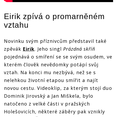
Eirik
zpívá o promarněném
vztahu
Novinku svým příznivcům představil také
zpěvák
Eirik
. Jeho singl
Prázdná skříň
pojednává o smíření se se svým osudem, ve
kterém člověk nevědomky potápí svůj
vztah. Na konci mu nezbývá, než se s
nelehkou životní etapou smířit a najít
novou cestu. Videoklip, za kterým stojí duo
Dominik Jirovský a Jan Miškela, bylo
natočeno z velké části v pražských
Holešovicích, některé záběry pak vznikly