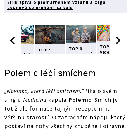
Eirik zpívá o promarněném vztahu a Olga
Lounová se prohání na kole
TOP 9
TOP 9
TOP 9
TOP 9
videoklipů
ů
videoklipů
videoklipů
videoklipů
týdne:
týdne:
týdne:
týdne:
Polemic
Polemic
Polemic
Polemic
léčí
léčí
Polemic
léčí smíchem
léčí
léčí
smíchem,
smíchem,
smíchem,
smíchem,
Eirik zpívá
á
Eirik zpívá
Eirik zpívá
Eirik zpívá
o
o
o
o
promarněném
„Novinka, která léčí smíchem,“
říká o svém
ném
promarněném
promarněném
promarněném
vztahu a
vztahu a
vztahu a
vztahu a
singlu
Medicína
kapela
Polemic
. Smích je
Olga
Olga
Olga
Olga
Lounová
Lounová
totiž dle formace tajným receptem na
Lounová
Lounová
se
se
se
se
prohání
většinu starostí. O zázračném nápoji, který
prohání
prohání
prohání
na kole
na kole
na kole
na kole
postaví na nohy všechny znuděné i otravné