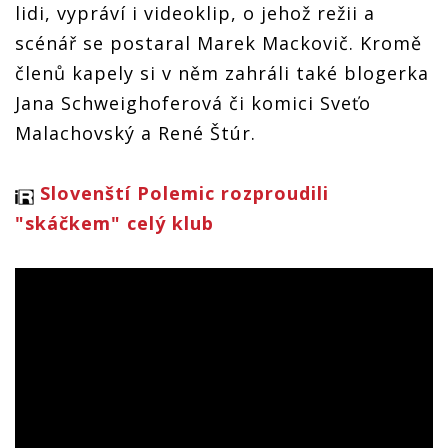
lidi, vypráví i videoklip, o jehož režii a
scénář se postaral Marek Mackovič. Kromě
členů kapely si v něm zahráli také blogerka
Jana Schweighoferová či komici Sveťo
Malachovský a René Štúr.
Slovenští Polemic rozproudili
"skáčkem" celý klub