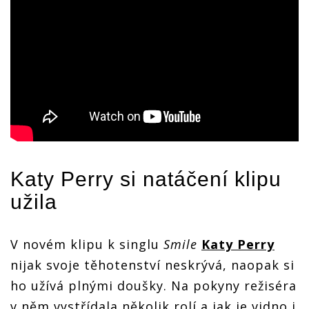
Katy Perry
si natáčení klipu
užila
V novém klipu k singlu
Smile
Katy Perry
nijak svoje těhotenství neskrývá, naopak si
ho užívá plnými doušky. Na pokyny režiséra
v něm vystřídala několik rolí a jak je vidno i