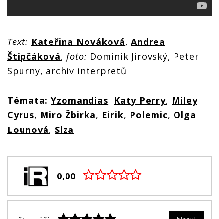
Text:
Kateřina Nováková
,
Andrea
Štipčáková
,
foto:
Dominik Jirovský, Peter
Spurny, archiv interpretů
Témata:
Yzomandias
,
Katy Perry
,
Miley
Cyrus
,
Miro Žbirka
,
Eirik
,
Polemic
,
Olga
Lounová
,
Slza
0,00