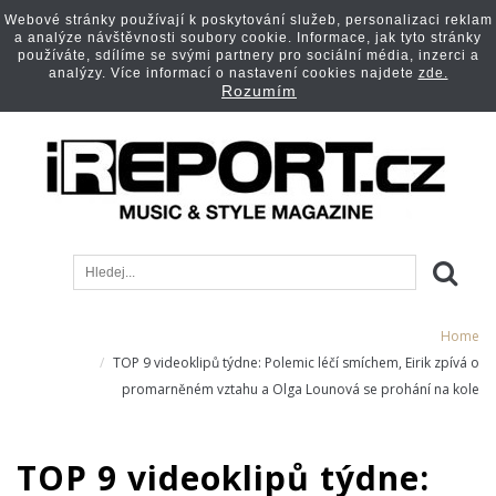
Webové stránky používají k poskytování služeb, personalizaci reklam
a analýze návštěvnosti soubory cookie. Informace, jak tyto stránky
používáte, sdílíme se svými partnery pro sociální média, inzerci a
analýzy. Více informací o nastavení cookies najdete
zde.
Rozumím
Home
TOP 9 videoklipů týdne: Polemic léčí smíchem, Eirik zpívá o
promarněném vztahu a Olga Lounová se prohání na kole
TOP 9 videoklipů týdne: