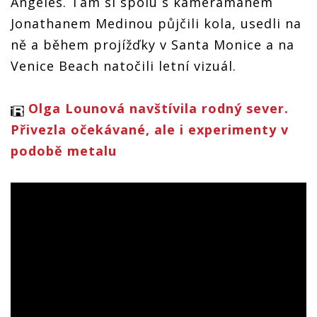
Angeles. Tam si spolu s kameramanem
Jonathanem Medinou půjčili kola, usedli na
ně a během projížďky v Santa Monice a na
Venice Beach natočili letní vizuál.
Olga Lounová navštívila rodný sever.
Přivezla očekávané, ale i experimenty v
podobě metalu