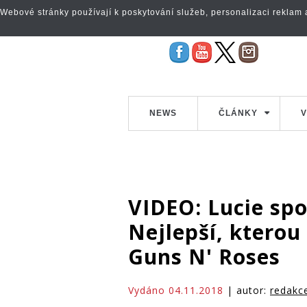
Webové stránky používají k poskytování služeb, personalizaci reklam a 
NEWS
ČLÁNKY
V
VIDEO: Lucie sp
Nejlepší, ktero
Guns N' Roses
Vydáno 04.11.2018
| autor:
redakc