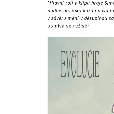
"Hlavní roli v klipu hraje Si
nádherná, jako každá nová lá
v závěru mění v děsuplnou saň
usmívá se režisér.