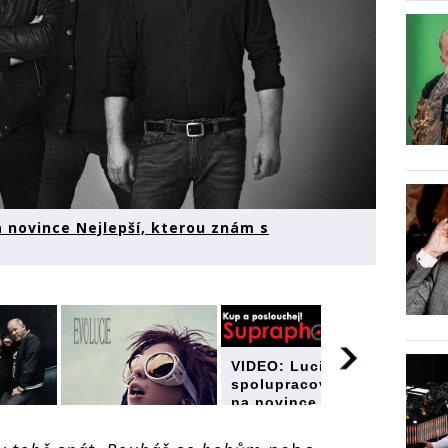
a novince Nejlepší, kterou znám s
VIDEO: Lucie
spolupracovala
na novince
Nejlepší, kterou
ie
znám s
vala