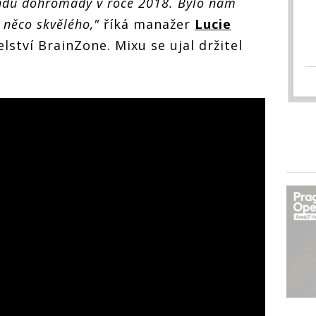
ndu dohromady v roce 2018. Bylo nám
e něco skvělého,"
říká manažer
Lucie
lství BrainZone. Mixu se ujal držitel