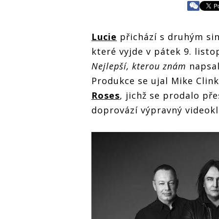
Lucie
přichází s druhým s
které vyjde v pátek 9. list
Nejlepší, kterou znám
napsa
Produkce se ujal Mike Clink
Roses
, jichž se prodalo př
doprovází výpravný videokl