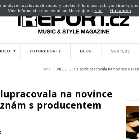
analýze návštěvnosti soubory cookie. Informace, jak tyto stránky použí
Rozumím
Více informací o nastavení cookies najdete
zde.
IDEO
FOTOREPORTY
BLOG
SOUTĚŽE
Home
VIDEO: Lucie spolupracovala na novince Nejle
olupracovala na novince
u znám s producentem
e