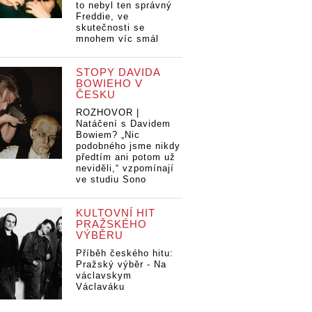
to nebyl ten správný
Freddie, ve
skutečnosti se
mnohem víc smál
STOPY DAVIDA
BOWIEHO V
ČESKU
ROZHOVOR |
Natáčení s Davidem
Bowiem? „Nic
podobného jsme nikdy
předtím ani potom už
neviděli,“ vzpomínají
ve studiu Sono
KULTOVNÍ HIT
PRAŽSKÉHO
VÝBĚRU
Příběh českého hitu:
Pražský výběr - Na
václavskym
Václaváku