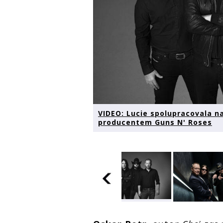
VIDEO: Lucie spolupracovala n
producentem Guns N' Roses
VIDEO: Lucie
spolupracovala
na novince
VIDEO: Lucie
Nejlepší, kterou
VIDEO: Luc
spolupracovala
znám s
spolupraco