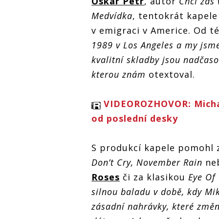
Oskar Petr
, autor
Chci zas 
na novince
producentem
na novince
Nejlepší, kterou
Guns N' Roses
Medvídka
, tentokrát kapele
Nejlepší, k
znám s
znám s
v emigraci v Americe. Od té
producentem
producent
Guns N' Roses
1989 v Los Angeles a my jsme 
Guns N' Ro
kvalitní skladby jsou nadčaso
kterou znám
otextoval.
VIDEOROZHOVOR: Michal 
od poslední desky
S produkcí kapele pomohl zk
Don’t Cry, November Rain
ne
Roses
či za klasikou
Eye Of 
silnou baladu v době, kdy Mik
zásadní nahrávky, které změn