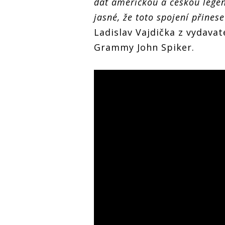
dát americkou a českou lege
jasné, že toto spojení přines
Ladislav Vajdička z vydavate
Grammy John Spiker.