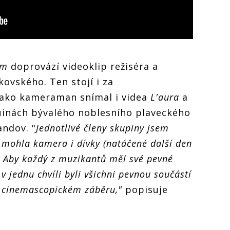
ám
doprovází videoklip režiséra a
vského. Ten stojí i za
 Jako kameraman snímal i videa
L'aura
a
 ruinách bývalého noblesního plaveckého
ndov. "
Jednotlivé členy skupiny jsem
h mohla kamera i dívky (natáčené další den
. Aby každý z muzikantů měl své pevné
v jednu chvíli byli všichni pevnou součástí
 cinemascopickém záběru,"
popisuje