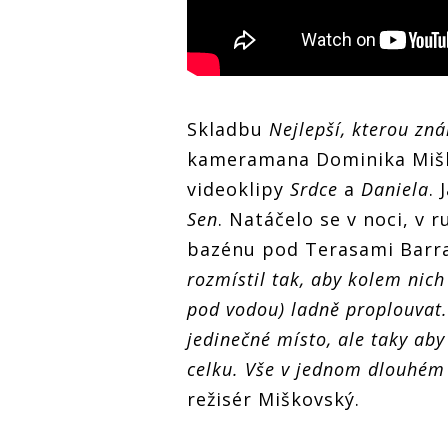
Skladbu
Nejlepší, kterou zn
kameramana Dominika Miško
videoklipy
Srdce
a
Daniela
.
Sen
. Natáčelo se v noci, v
bazénu pod Terasami Barra
rozmístil tak, aby kolem nic
pod vodou) ladně proplouvat
jedinečné místo, ale taky aby 
celku. Vše v jednom dlouhém
režisér Miškovský.