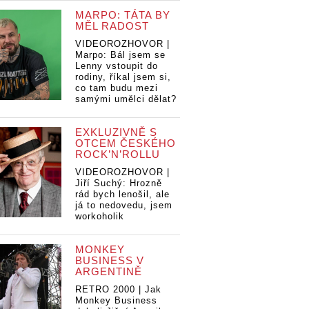
MARPO: TÁTA BY
MĚL RADOST
VIDEOROZHOVOR |
Marpo: Bál jsem se
Lenny vstoupit do
rodiny, říkal jsem si,
co tam budu mezi
samými umělci dělat?
EXKLUZIVNĚ S
OTCEM ČESKÉHO
ROCK’N’ROLLU
VIDEOROZHOVOR |
Jiří Suchý: Hrozně
rád bych lenošil, ale
já to nedovedu, jsem
workoholik
MONKEY
VIDEO: Lucie
BUSINESS V
spolupracovala
ARGENTINĚ
na novince
VIDEO: Lucie
Nejlepší, kterou
RETRO 2000 | Jak
VI
Monkey Business
spolupracovala
znám s
sp