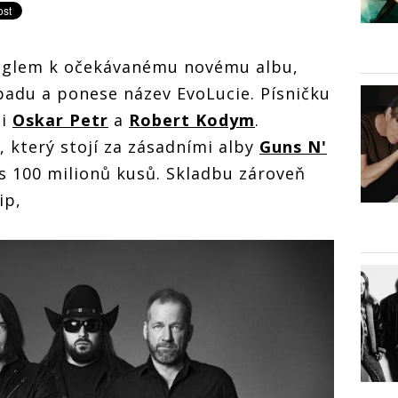
inglem k očekávanému novému albu,
opadu a ponese název EvoLucie. Písničku
li
Oskar Petr
a
Robert Kodym
.
, který stojí za zásadními alby
Guns N'
es 100 milionů kusů. Skladbu zároveň
ip,