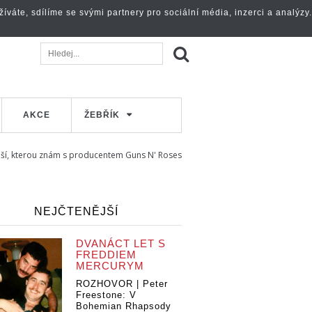
váte, sdílíme se svými partnery pro sociální média, inzerci a analýzy.
AKCE
ŽEBŘÍK
pší, kterou znám s producentem Guns N' Roses
NEJČTENĚJŠÍ
DVANÁCT LET S
FREDDIEM
MERCURYM
ROZHOVOR | Peter
Freestone: V
Bohemian Rhapsody