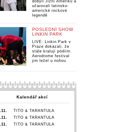
dobyli Jižní Ameriku a
na novince
producentem
 Lucie
na
učarovali latinsko-
Nejlepší, kterou
Guns N' Roses
racovala
Ne
americké rockové
znám s
legendě
ince
zn
producentem
í, kterou
pr
Guns N' Roses
Gu
POSLEDNÍ SHOW
entem
LINKIN PARK
' Roses
LIVE: Linkin Park v
Praze dokázali, že
stále kralují pódiím.
Aerodrome festival
jim ležel u nohou
Kalendář akcí
.11.
TITO & TARANTULA
.11.
TITO & TARANTULA
.11.
TITO & TARANTULA