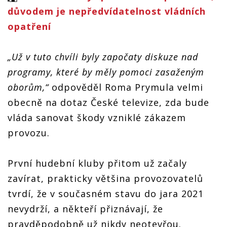
důvodem je nepředvídatelnost vládních
opatření
„Už v tuto chvíli byly započaty diskuze nad
programy, které by měly pomoci zasaženým
oborům,“
odpověděl Roma Prymula velmi
obecně na dotaz České televize, zda bude
vláda sanovat škody vzniklé zákazem
provozu.
První hudební kluby přitom už začaly
zavírat, prakticky většina provozovatelů
tvrdí, že v současném stavu do jara 2021
nevydrží, a někteří přiznávají, že
pravděpodobně už nikdy neotevřou.