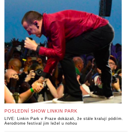
POSLEDNÍ SHOW LINKIN PARK
LIVE: Linkin Park v Praze dokázali, že stále kralují pódiím.
Aerodrome festival jim ležel u nohou