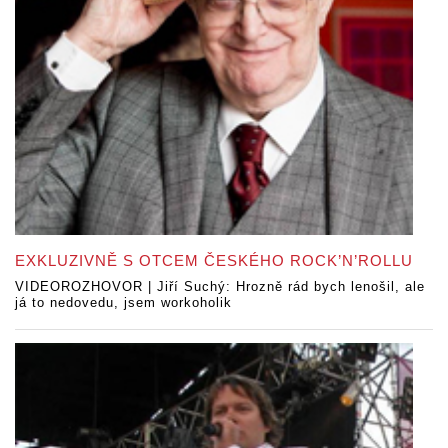
EXKLUZIVNĚ S OTCEM ČESKÉHO ROCK’N’ROLLU
VIDEOROZHOVOR | Jiří Suchý: Hrozně rád bych lenošil, ale
já to nedovedu, jsem workoholik