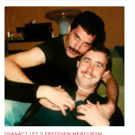
DVANÁCT LET S FREDDIEM MERCURYM