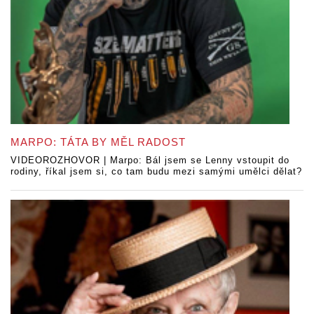
MARPO: TÁTA BY MĚL RADOST
VIDEOROZHOVOR | Marpo: Bál jsem se Lenny vstoupit do
rodiny, říkal jsem si, co tam budu mezi samými umělci dělat?