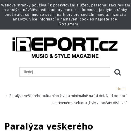
Webové stránky používají k poskytování služeb, personalizaci reklam
a analýze návštěvnosti soubory cookie. Informace, jak tyto stránky
používáte, sdílíme se svými partnery pro sociální média, inzerci a
analýzy. Více informací o nastavení cookies najdete
zde.
Rozumím
Home
Paralýza veškerého kulturního života minimálně na 14 dní. Nad pomocí
umrtvenému sektoru „byly započaty diskuze“
Paralýza veškerého