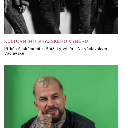
KULTOVNÍ HIT PRAŽSKÉHO VÝBĚRU
Příběh českého hitu: Pražský výběr - Na václavskym
Václaváku