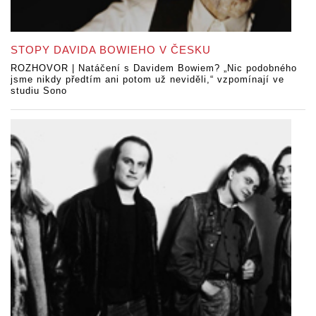
STOPY DAVIDA BOWIEHO V ČESKU
ROZHOVOR | Natáčení s Davidem Bowiem? „Nic podobného
jsme nikdy předtím ani potom už neviděli,“ vzpomínají ve
studiu Sono