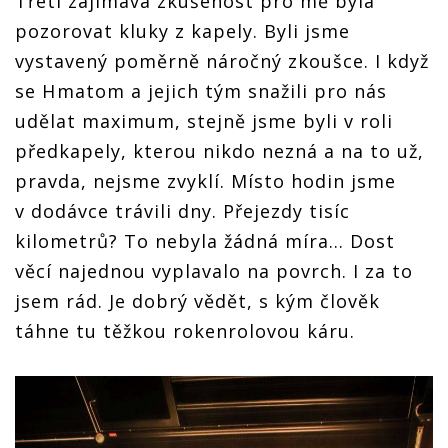
Třetí zajímavá zkušenost pro mě byla
pozorovat kluky z kapely. Byli jsme
vystavený poměrně náročný zkoušce. I když
se Hӓmatom a jejich tým snažili pro nás
udělat maximum, stejně jsme byli v roli
předkapely, kterou nikdo nezná a na to už,
pravda, nejsme zvyklí. Místo hodin jsme
v dodávce trávili dny. Přejezdy tisíc
kilometrů? To nebyla žádná míra... Dost
věcí najednou vyplavalo na povrch. I za to
jsem rád. Je dobrý vědět, s kým člověk
táhne tu těžkou rokenrolovou káru.