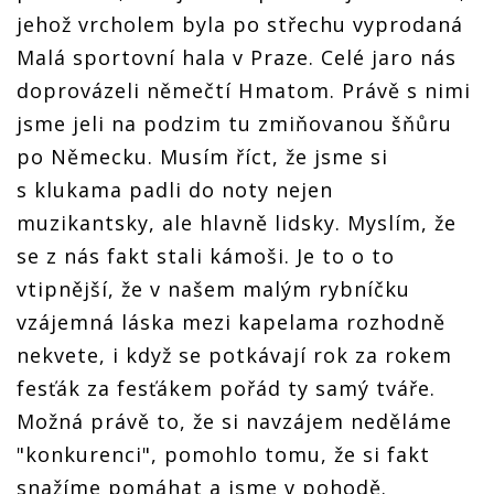
jehož vrcholem byla po střechu vyprodaná
Malá sportovní hala v Praze. Celé jaro nás
doprovázeli němečtí Hӓmatom. Právě s nimi
jsme jeli na podzim tu zmiňovanou šňůru
po Německu. Musím říct, že jsme si
s klukama padli do noty nejen
muzikantsky, ale hlavně lidsky. Myslím, že
se z nás fakt stali kámoši. Je to o to
vtipnější, že v našem malým rybníčku
vzájemná láska mezi kapelama rozhodně
nekvete, i když se potkávají rok za rokem
fesťák za fesťákem pořád ty samý tváře.
Možná právě to, že si navzájem neděláme
"konkurenci", pomohlo tomu, že si fakt
snažíme pomáhat a jsme v pohodě.