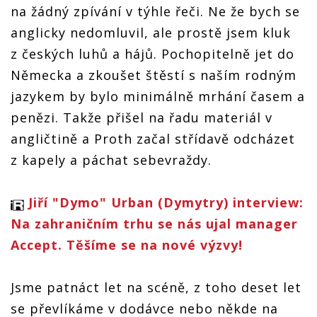
na žádný zpívání v týhle řeči. Ne že bych se
anglicky nedomluvil, ale prostě jsem kluk
z českých luhů a hájů. Pochopitelně jet do
Německa a zkoušet štěstí s naším rodným
jazykem by bylo minimálně mrhání časem a
penězi. Takže přišel na řadu materiál v
angličtině a Proth začal střídavě odcházet
z kapely a páchat sebevraždy.
Jiří "Dymo" Urban (Dymytry) interview:
Na zahraničním trhu se nás ujal manager
Accept. Těšíme se na nové výzvy!
Jsme patnáct let na scéně, z toho deset let
se převlíkáme v dodávce nebo někde na