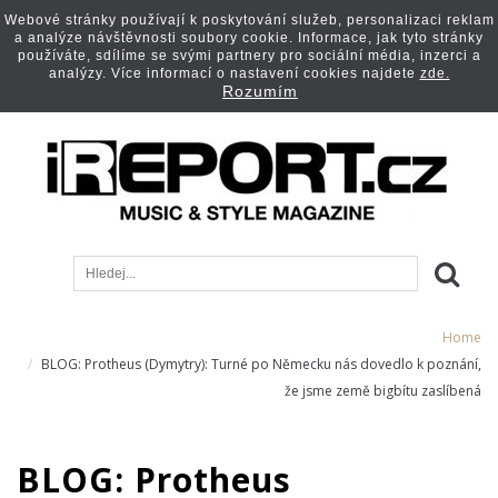
Webové stránky používají k poskytování služeb, personalizaci reklam
a analýze návštěvnosti soubory cookie. Informace, jak tyto stránky
používáte, sdílíme se svými partnery pro sociální média, inzerci a
analýzy. Více informací o nastavení cookies najdete
zde.
Rozumím
Home
BLOG: Protheus (Dymytry): Turné po Německu nás dovedlo k poznání,
že jsme země bigbítu zaslíbená
BLOG: Protheus