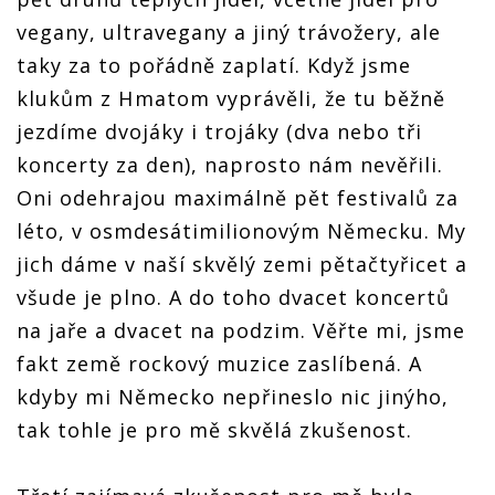
vegany, ultravegany a jiný trávožery, ale
taky za to pořádně zaplatí. Když jsme
klukům z Hӓmatom vyprávěli, že tu běžně
jezdíme dvojáky i trojáky (dva nebo tři
koncerty za den), naprosto nám nevěřili.
Oni odehrajou maximálně pět festivalů za
léto, v osmdesátimilionovým Německu. My
jich dáme v naší skvělý zemi pětačtyřicet a
všude je plno. A do toho dvacet koncertů
na jaře a dvacet na podzim. Věřte mi, jsme
fakt země rockový muzice zaslíbená. A
kdyby mi Německo nepřineslo nic jinýho,
tak tohle je pro mě skvělá zkušenost.