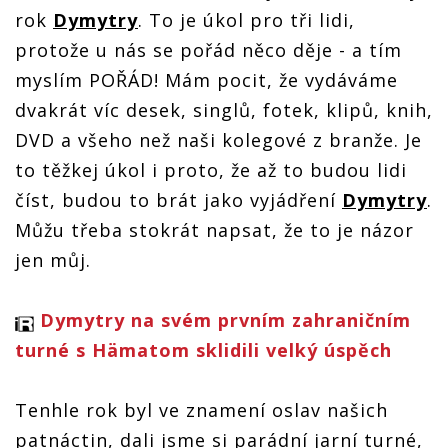
rok
Dymytry
. To je úkol pro tři lidi,
protože u nás se pořád něco děje - a tím
myslím POŘÁD! Mám pocit, že vydáváme
dvakrát víc desek, singlů, fotek, klipů, knih,
DVD a všeho než naši kolegové z branže. Je
to těžkej úkol i proto, že až to budou lidi
číst, budou to brát jako vyjádření
Dymytry
.
Můžu třeba stokrát napsat, že to je názor
jen můj.
Dymytry na svém prvním zahraničním
turné s Hämatom sklidili velký úspěch
Tenhle rok byl ve znamení oslav našich
patnáctin, dali jsme si parádní jarní turné,