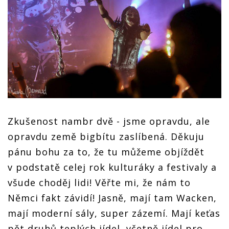
Zkušenost nambr dvě - jsme opravdu, ale
opravdu země bigbítu zaslíbená. Děkuju
pánu bohu za to, že tu můžeme objíždět
v podstatě celej rok kulturáky a festivaly a
všude choděj lidi! Věřte mi, že nám to
Němci fakt závidí! Jasně, mají tam Wacken,
mají moderní sály, super zázemí. Mají keťas
pět druhů teplých jídel, včetně jídel pro