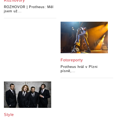
Rozhovory
ROZHOVOR | Protheus: Měl
jsem už...
Fotoreporty
Protheus hrál v Plzni
písně,...
Style