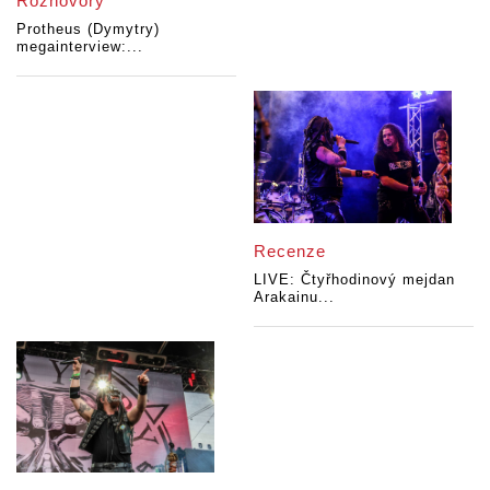
Rozhovory
Protheus (Dymytry)
megainterview:...
Recenze
LIVE: Čtyřhodinový mejdan
Arakainu...