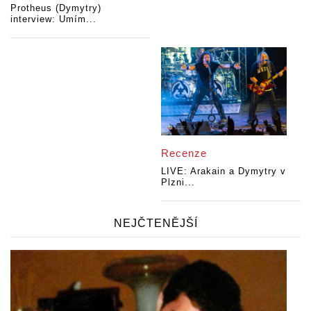
Protheus (Dymytry)
interview: Umím...
Recenze
LIVE: Arakain a Dymytry v
Plzni...
NEJČTENĚJŠÍ