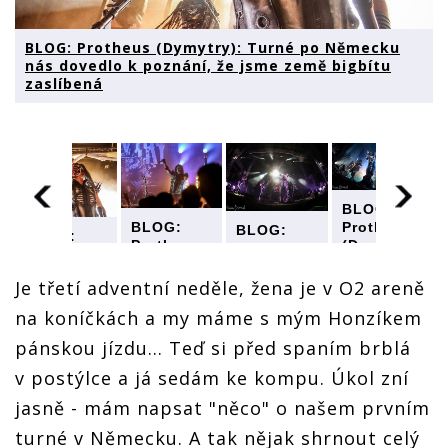
BLOG: Protheus (Dymytry): Turné po Německu
nás dovedlo k poznání, že jsme země bigbítu
zaslíbená
BLOG:
Protheus
BLOG:
BLOG:
BLOG:
(Dymytry):
Protheus
Protheus
Protheus
Turné po
(Dymytry):
:
(Dymytry):
(Dymytry):
Německu
Turné po
Turné po
Je třetí adventní neděle, žena je v O2 areně
Turné po
nás
Německu
Německu
Německu
na koníčkách a my máme s mým Honzíkem
dovedlo k
nás
nás
nás
poznání,
dovedlo k
dovedlo k
dovedlo k
pánskou jízdu... Teď si před spaním brblá
že jsme
poznání,
poznání,
poznání,
země
že jsme
že jsme
v postýlce a já sedám ke kompu. Úkol zní
že jsme
bigbítu
země
země
země
jasně - mám napsat "něco" o našem prvním
zaslíbená
bigbítu
bigbítu
bigbítu
zaslíbená
zaslíbená
zaslíbená
turné v Německu. A tak nějak shrnout celý