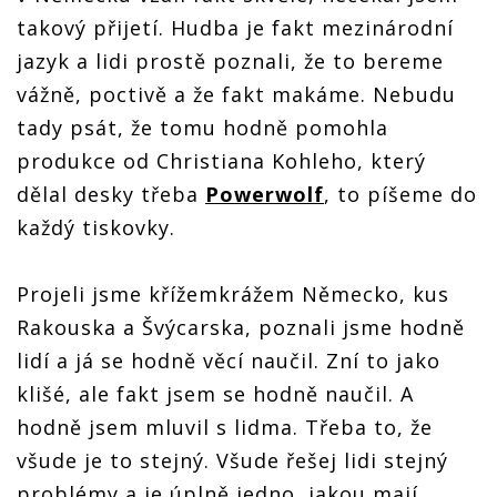
takový přijetí. Hudba je fakt mezinárodní
jazyk a lidi prostě poznali, že to bereme
vážně, poctivě a že fakt makáme. Nebudu
tady psát, že tomu hodně pomohla
produkce od Christiana Kohleho, který
dělal desky třeba
Powerwolf
, to píšeme do
každý tiskovky.
Projeli jsme křížemkrážem Německo, kus
Rakouska a Švýcarska, poznali jsme hodně
lidí a já se hodně věcí naučil. Zní to jako
klišé, ale fakt jsem se hodně naučil. A
hodně jsem mluvil s lidma. Třeba to, že
všude je to stejný. Všude řešej lidi stejný
problémy a je úplně jedno, jakou mají