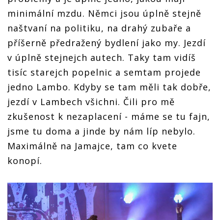
minimální mzdu. Němci jsou úplně stejně
naštvaní na politiku, na drahý zubaře a
příšerně předražený bydlení jako my. Jezdí
v úplně stejnejch autech. Taky tam vidíš
tisíc starejch popelnic a semtam projede
jedno Lambo. Kdyby se tam měli tak dobře,
jezdí v Lambech všichni. Čili pro mě
zkušenost k nezaplacení - máme se tu fajn,
jsme tu doma a jinde by nám líp nebylo.
Maximálně na Jamajce, tam co kvete
konopí.