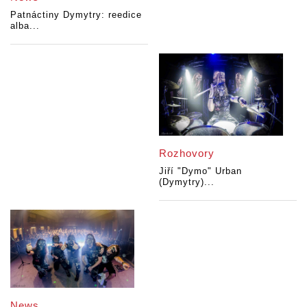
Patnáctiny Dymytry: reedice
alba...
Rozhovory
Jiří "Dymo" Urban
(Dymytry)...
News