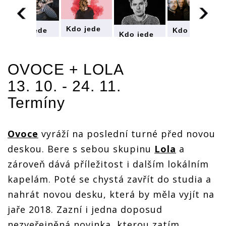
Kdo jede
Kdo jede
Kdo jede
Kdo jede
na
na
na
na
podzimní
podzimní
podzimní
podzimní
turné
turné
turné
turné
(III.):
OVOCE
+
LOLA
(III.):
(III.):
(III.):
David
David
David
David
13. 10. - 24. 11.
Koller,
Koller,
Koller,
Koller,
Rybičky
Rybičky
Rybičky
Rybičky
Termíny
48,
48,
48,
48,
Vypsaná
Vypsaná
Vypsaná
Vypsaná
Fixa a
Fixa a
Fixa a
Fixa a
další
další
další
Ovoce
vyráží na poslední turné před novou
další
deskou. Bere s sebou skupinu
Lola
a
zároveň dává příležitost i dalším lokálním
kapelám. Poté se chystá zavřít do studia a
nahrát novou desku, která by měla vyjít na
jaře 2018. Zazní i jedna doposud
nezveřejněná novinka, kterou zatím