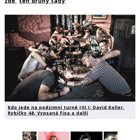
zde
,
ten druhý tady
.
Kdo jede na podzimní turné (III.): David Koller,
Rybičky 48, Vypsaná Fixa a další