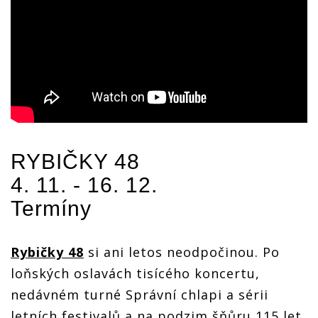
RYBIČKY 48
4. 11. - 16. 12.
Termíny
Rybičky 48
si ani letos neodpočinou. Po
loňských oslavách tisícého koncertu,
nedávném turné Správní chlapi a sérii
letních festivalů a na podzim šňůru 115 let.