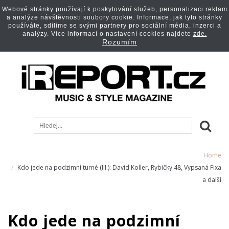
Webové stránky používají k poskytování služeb, personalizaci reklam
a analýze návštěvnosti soubory cookie. Informace, jak tyto stránky
používáte, sdílíme se svými partnery pro sociální média, inzerci a
analýzy. Více informací o nastavení cookies najdete
zde.
Rozumím
Home
Kdo jede na podzimní turné (III.): David Koller, Rybičky 48, Vypsaná Fixa
a další
Kdo jede na podzimní