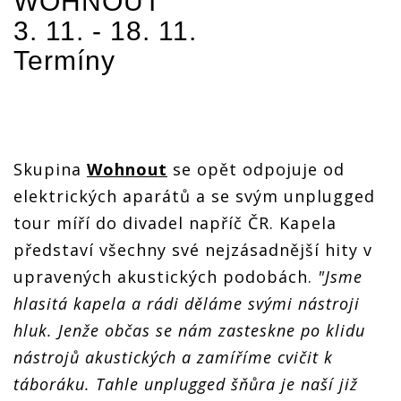
WOHNOUT
3. 11. - 18. 11.
Termíny
Skupina
Wohnout
se opět odpojuje od
elektrických aparátů a se svým unplugged
tour míří do divadel napříč ČR. Kapela
představí všechny své nejzásadnější hity v
upravených akustických podobách.
"Jsme
hlasitá kapela a rádi děláme svými nástroji
hluk. Jenže občas se nám zasteskne po klidu
nástrojů akustických a zamíříme cvičit k
táboráku. Tahle unplugged šňůra je naší již