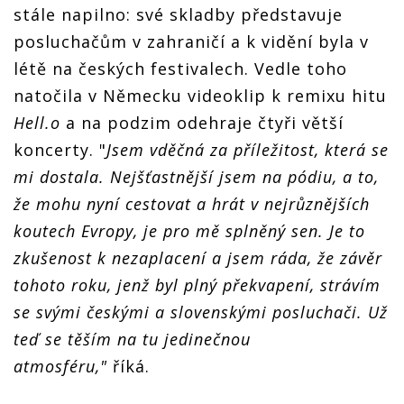
stále napilno: své skladby představuje
posluchačům v zahraničí a k vidění byla v
létě na českých festivalech. Vedle toho
natočila v Německu videoklip k remixu hitu
Hell.o
a na podzim odehraje čtyři větší
koncerty. "
Jsem vděčná za příležitost, která se
mi dostala. Nejšťastnější jsem na pódiu, a to,
že mohu nyní cestovat a hrát v nejrůznějších
koutech Evropy, je pro mě splněný sen. Je to
zkušenost k nezaplacení a jsem ráda, že závěr
tohoto roku, jenž byl plný překvapení, strávím
se svými českými a slovenskými posluchači. Už
teď se těším na tu jedinečnou
atmosféru,"
říká.