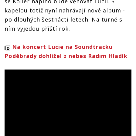
se Koller naplno bude věnovat Lucii. S
kapelou totiž nyní nahrávají nové album -
po dlouhých šestnácti letech. Na turné s
ním vyjedou příští rok.
Na koncert Lucie na Soundtracku
Poděbrady dohlížel z nebes Radim Hladík