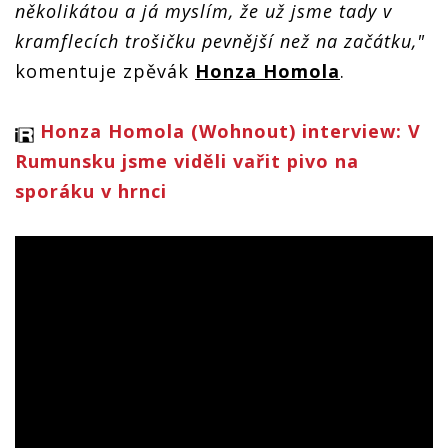
několikátou a já myslím, že už jsme tady v
kramflecích trošičku pevnější než na začátku,"
komentuje zpěvák
Honza Homola
.
Honza Homola (Wohnout) interview: V
Rumunsku jsme viděli vařit pivo na
sporáku v hrnci