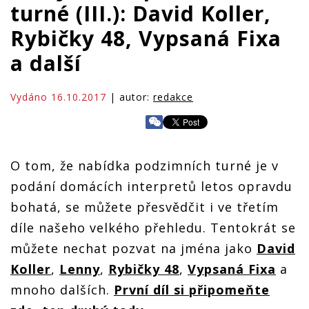
turné (III.): David Koller,
Rybičky 48, Vypsaná Fixa
a další
Vydáno 16.10.2017
| autor:
redakce
O tom, že nabídka podzimních turné je v
podání domácích interpretů letos opravdu
bohatá, se můžete přesvědčit i ve třetím
díle našeho velkého přehledu. Tentokrát se
můžete nechat pozvat na jména jako
David
Koller
,
Lenny
,
Rybičky 48
,
Vypsaná Fixa
a
mnoho dalších.
První díl si připomeňte