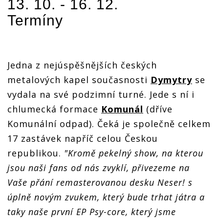
13. 10. - 16. 12.
Termíny
Jedna z nejúspěšnějších českých
metalových kapel současnosti
Dymytry
se
vydala na své podzimní turné. Jede s ní i
chlumecká formace
Komunál
(dříve
Komunální odpad). Čeká je společně celkem
17 zastávek napříč celou Českou
republikou.
"Kromě pekelný show, na kterou
jsou naši fans od nás zvyklí, přivezeme na
Vaše přání remasterovanou desku Neser! s
úplně novým zvukem, který bude trhat játra a
taky naše první EP Psy-core, který jsme