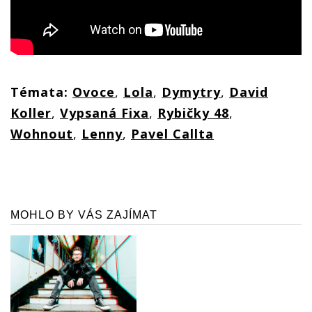
Témata:
Ovoce
,
Lola
,
Dymytry
,
David
Koller
,
Vypsaná Fixa
,
Rybičky 48
,
Wohnout
,
Lenny
,
Pavel Callta
MOHLO BY VÁS ZAJÍMAT