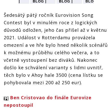
BLOG |
BLOG |
BLOG |
BLOG |
Eurovize
Eurovize
Eurovize
Eurovize
není freak
není freak
není freak
není freak
Šedesátý pátý ročník Eurovision Song
show
show
show
show
aneb
aneb
aneb
aneb
Contest byl v minulém roce z logických
Pocity z
Pocity z
Pocity z
Pocity z
Ahoy
Ahoy
Ahoy
Ahoy
důvodů odložen, jeho čas přišel až v květnu
areny v
areny v
areny v
areny v
2021. Událost v Rotterdamu provázela
mu
Rotterdamu
Rotterdamu
Rotterdamu
Rotterdamu
omezení a ve hře bylo hned několik scénářů
k možnému průběhu celého večera, a to
včetně vystoupení bez diváků. Nakonec
došlo ke schválení varianty s lidmi uvnitř,
těch bylo v Ahoy hale 3500 (cena lístku se
pohybovala mezi 200 až 250 eur).
Ben Cristovao do finále Eurovize
nepostoupil