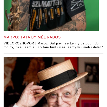
MARPO: TÁTA BY MĚL RADOST
VIDEOROZHOVOR | Marpo: Bál jsem se Lenny vstoupit do
rodiny, říkal jsem si, co tam budu mezi samými umělci dělat?