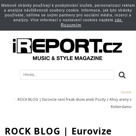
Webové stránky používají k poskytování služeb, personalizaci reklam
a analýze návštěvnosti soubory cookie. Informace, jak tyto stránky
používáte, sdílíme se svými partnery pro sociální média, inzerci a
analýzy. Více informací o nastavení cookies najdete
zde.
Rozumím
Home
ROCK BLOG | Eurovize není freak show aneb Pocity z Ahoy areny v
Rotterdamu
ROCK BLOG | Eurovize