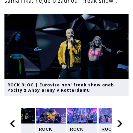
sama říká, nejde o žádnou "freak show".
ROCK BLOG | Eurovize není freak show aneb
Pocity z Ahoy areny v Rotterdamu
ROCK
ROCK
ROCK
ROCK