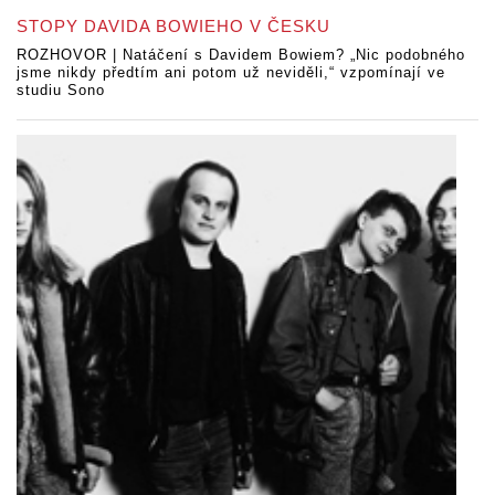
STOPY DAVIDA BOWIEHO V ČESKU
ROZHOVOR | Natáčení s Davidem Bowiem? „Nic podobného
jsme nikdy předtím ani potom už neviděli,“ vzpomínají ve
studiu Sono