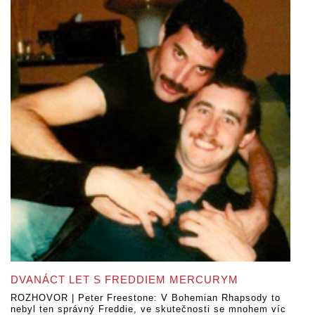
DVANÁCT LET S FREDDIEM MERCURYM
ROZHOVOR | Peter Freestone: V Bohemian Rhapsody to
nebyl ten správný Freddie, ve skutečnosti se mnohem víc