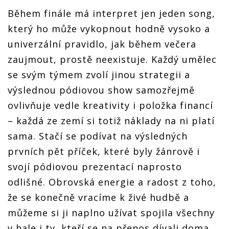
Během finále má interpret jen jeden song,
který ho může vykopnout hodně vysoko a
univerzální pravidlo, jak během večera
zaujmout, prostě neexistuje. Každý umělec
se svým týmem zvolí jinou strategii a
výslednou pódiovou show samozřejmě
ovlivňuje vedle kreativity i položka financí
– každá ze zemí si totiž náklady na ni platí
sama. Stačí se podívat na výsledných
prvních pět příček, které byly žánrově i
svojí pódiovou prezentací naprosto
odlišné. Obrovská energie a radost z toho,
že se konečně vracíme k živé hudbě a
můžeme si ji naplno užívat spojila všechny
v hale i ty, kteří se na přenos dívali doma.