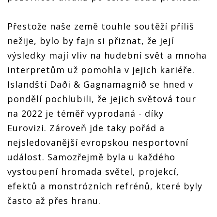
Přestože naše země touhle soutěží příliš
nežije, bylo by fajn si přiznat, že její
výsledky mají vliv na hudební svět a mnoha
interpretům už pomohla v jejich kariéře.
Islandští Daði & Gagnamagnið se hned v
pondělí pochlubili, že jejich světová tour
na 2022 je téměř vyprodaná - díky
Eurovizi. Zároveň jde taky pořád a
nejsledovanější evropskou nesportovní
událost. Samozřejmě byla u každého
vystoupení hromada světel, projekcí,
efektů a monstrózních refrénů, které byly
často až přes hranu.