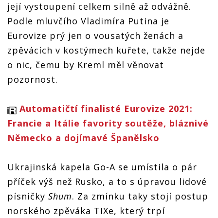
její vystoupení celkem silně až odvážně.
Podle mluvčího Vladimíra Putina je
Eurovize prý jen o vousatých ženách a
zpěvácích v kostýmech kuřete, takže nejde
o nic, čemu by Kreml měl věnovat
pozornost.
Automatičtí finalisté Eurovize 2021:
Francie a Itálie favority soutěže, bláznivé
Německo a dojímavé Španělsko
Ukrajinská kapela Go-A se umístila o pár
příček výš než Rusko, a to s úpravou lidové
písničky
Shum
. Za zmínku taky stojí postup
norského zpěváka TIXe, který trpí