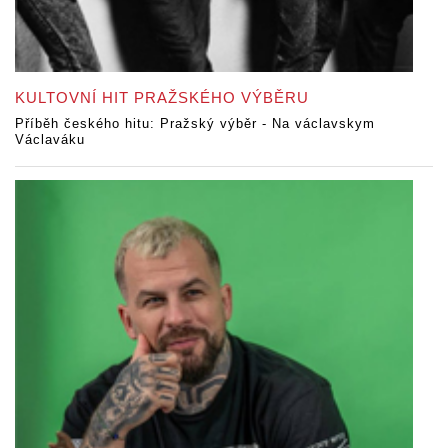
KULTOVNÍ HIT PRAŽSKÉHO VÝBĚRU
Příběh českého hitu: Pražský výběr - Na václavskym
Václaváku