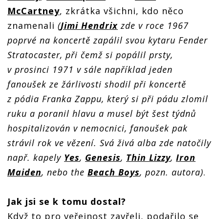
McCartney
, zkrátka všichni, kdo něco
znamenali
(
Jimi Hendrix
zde v roce 1967
poprvé na koncertě zapálil svou kytaru Fender
Stratocaster, při čemž si popálil prsty,
v prosinci 1971 v sále například jeden
fanoušek ze žárlivosti shodil při koncertě
z pódia Franka Zappu, který si při pádu zlomil
ruku a poranil hlavu a musel být šest týdnů
hospitalizován v nemocnici, fanoušek pak
strávil rok ve vězení. Svá živá alba zde natočily
např. kapely
Yes
,
Genesis
,
Thin Lizzy
,
Iron
Maiden
, nebo the
Beach Boys
, pozn. autora)
.
Jak jsi se k tomu dostal?
Když to pro veřejnost zavřeli, podařilo se