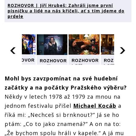
ROZHOVOR | Jiří Hrubeš: Zahráli jsme první
písničku a lidé na nás křičeli, ať s tím jdeme do
prdele
R
ROZHOVOR
ROZHOVOR
ROZHOVOR
ROZHOVOR
| Jiří
| Jiří
| Jiří
| Jiří
Hrubeš:
Hrubeš:
Hrubeš:
Hrubeš:
Zahráli
Zahráli
Zahráli
Zahráli
Mohl bys zavzpomínat na své hudební
í
jsme první
jsme první
jsme první
jsme první
a
začátky a na počátky Pražského výběru?
písničku a
písničku a
písničku a
písničku a
lidé na
lidé na
lidé na
lidé na
Někdy v letech 1978 až 1979 za mnou na
nás
nás
nás
nás
křičeli, ať
křičeli, ať
křičeli, ať
křičeli, ať
jednom festivalu přišel
Michael Kocáb
a
s tím
s tím
s tím
s tím
říká mi: „Nechceš si brnknout?“ Já se ho
jdeme do
jdeme do
jdeme do
jdeme do
prdele
prdele
prdele
prdele
ptám: „Co to jako znamená?“ A on na to:
„Že bychom spolu hráli v kapele.“ A já mu