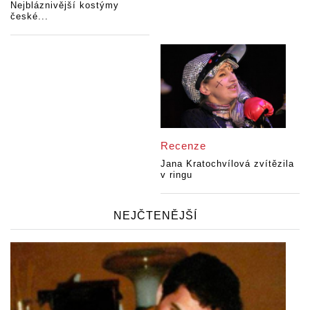
Nejbláznivější kostýmy
české...
Recenze
Jana Kratochvílová zvítězila
v ringu
NEJČTENĚJŠÍ