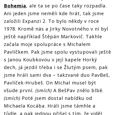
Bohemia
, ale ta se po čase taky rozpadla.
Ani jeden jsme neměli kde hrát, tak jsme
založili Expanzi 2. To bylo někdy v roce
1978. Kromě nás a Jirky Novotného v ní byl
ještě například Štěpán Markovič. Takhle
začala moje spolupráce s Michalem
Pavlíčkem. Pak jsme spolu vystupovali ještě
s Janou Koubkovou v její kapele Horký
dech, já jezdil třeba i se Žlutým psem, pak
jsme hráli sami dva – takzvané duo PavBeš,
Pavlíček-Hrubeš. On Michal musel být
všude první
. (smích)
A BešPav znělo blbě.
(smích)
Poté jsem dostal nabídku od
Michaela Kocába. Hráli jsme támhle a
tůdle, a pak jednou přišel s tím, že viděl