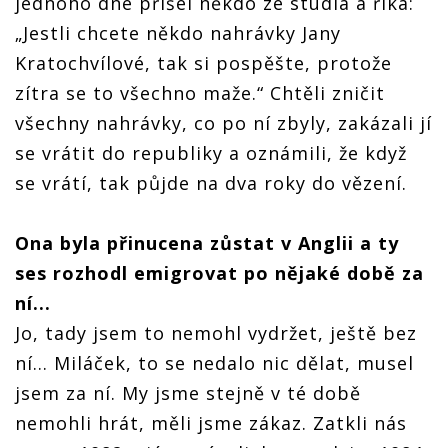
jednoho dne přišel někdo ze studia a říká:
„Jestli chcete někdo nahrávky Jany
Kratochvílové, tak si pospěšte, protože
zítra se to všechno maže.“ Chtěli zničit
všechny nahrávky, co po ní zbyly, zakázali jí
se vrátit do republiky a oznámili, že když
se vrátí, tak půjde na dva roky do vězení.
Ona byla přinucena zůstat v Anglii a ty
ses rozhodl emigrovat po nějaké době za
ní...
Jo, tady jsem to nemohl vydržet, ještě bez
ní... Miláček, to se nedalo nic dělat, musel
jsem za ní. My jsme stejně v té době
nemohli hrát, měli jsme zákaz. Zatkli nás