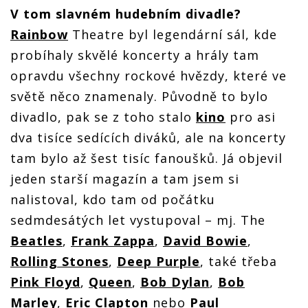
V tom slavném hudebním divadle?
Rainbow
Theatre byl legendární sál, kde
probíhaly skvělé koncerty a hrály tam
opravdu všechny rockové hvězdy, které ve
světě něco znamenaly. Původně to bylo
divadlo, pak se z toho stalo
kino
pro asi
dva tisíce sedících diváků, ale na koncerty
tam bylo až šest tisíc fanoušků. Já objevil
jeden starší magazín a tam jsem si
nalistoval, kdo tam od počátku
sedmdesátých let vystupoval – mj. The
Beatles
,
Frank Zappa
,
David Bowie
,
Rolling Stones
,
Deep Purple
, také třeba
Pink Floyd
,
Queen
,
Bob Dylan
,
Bob
Marley
,
Eric Clapton
nebo
Paul