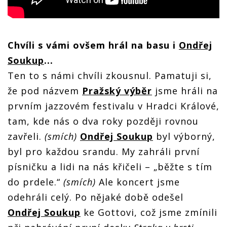
Chvíli s vámi ovšem hrál na basu i
Ondřej
Soukup
...
Ten to s námi chvíli zkousnul. Pamatuji si,
že pod názvem
Pražský výběr
jsme hráli na
prvním jazzovém festivalu v Hradci Králové,
tam, kde nás o dva roky později rovnou
zavřeli.
(smích)
Ondřej Soukup
byl výborný,
byl pro každou srandu. My zahráli první
písničku a lidi na nás křičeli – „běžte s tím
do prdele.“
(smích)
Ale koncert jsme
odehráli celý. Po nějaké době odešel
Ondřej Soukup
ke Gottovi, což jsme zmínili