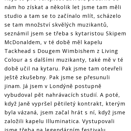
nám ho získat a několik let jsme tam měli
studio a tam se to začínalo mlít, scházelo
se tam množství skvělých muzikantů,
seznámil jsem se třeba s kytaristou Skipem
McDonaldem, v té době měl kapelu
Tackhead s Dougem Wimbishem z Living
Colour a s dalšími muzikanty, také mě v té
době učil na kytaru. Pak jsme tam otevřeli
ještě zkušebny. Pak jsme se přesunuli
jinam. Já jsem v Londýně postupně
vybudoval pět nahrávacích studií. A poté,
když Janě vypršel pětiletý kontrakt, kterým
byla vázaná, jsem začal hrát s ní, když jsme
založili kapelu Illuminatica. Vystupovali
jsme třeba na legendárním festivalu