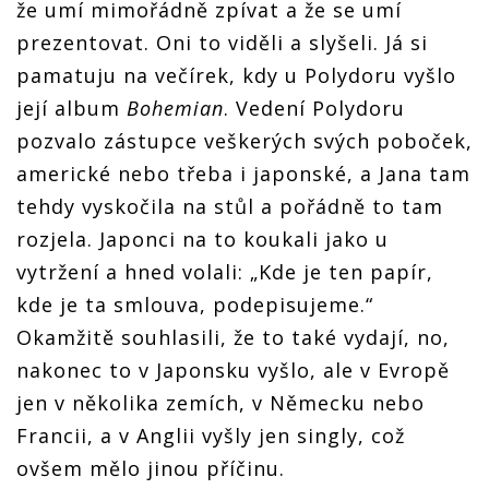
že umí mimořádně zpívat a že se umí
prezentovat. Oni to viděli a slyšeli. Já si
pamatuju na večírek, kdy u Polydoru vyšlo
její album
Bohemian
. Vedení Polydoru
pozvalo zástupce veškerých svých poboček,
americké nebo třeba i japonské, a Jana tam
tehdy vyskočila na stůl a pořádně to tam
rozjela. Japonci na to koukali jako u
vytržení a hned volali: „Kde je ten papír,
kde je ta smlouva, podepisujeme.“
Okamžitě souhlasili, že to také vydají, no,
nakonec to v Japonsku vyšlo, ale v Evropě
jen v několika zemích, v Německu nebo
Francii, a v Anglii vyšly jen singly, což
ovšem mělo jinou příčinu.