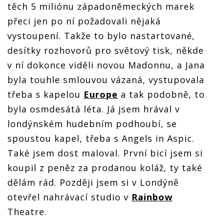
těch 5 miliónu západoněmeckých marek
přeci jen po ní požadovali nějaká
vystoupení. Takže to bylo nastartované,
desítky rozhovorů pro světový tisk, někde
v ní dokonce viděli novou Madonnu, a Jana
byla touhle smlouvou vázaná, vystupovala
třeba s kapelou
Europe
a tak podobně, to
byla osmdesátá léta. Já jsem hrával v
londýnském hudebním podhoubí, se
spoustou kapel, třeba s Angels in Aspic.
Také jsem dost maloval. První bicí jsem si
koupil z peněz za prodanou koláž, ty také
dělám rád. Později jsem si v Londýně
otevřel nahrávací studio v
Rainbow
Theatre.