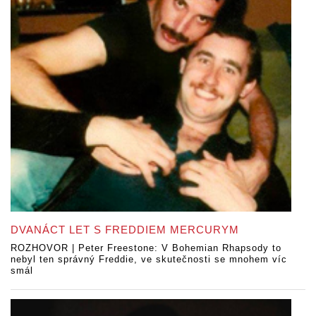
DVANÁCT LET S FREDDIEM MERCURYM
ROZHOVOR | Peter Freestone: V Bohemian Rhapsody to
nebyl ten správný Freddie, ve skutečnosti se mnohem víc
smál