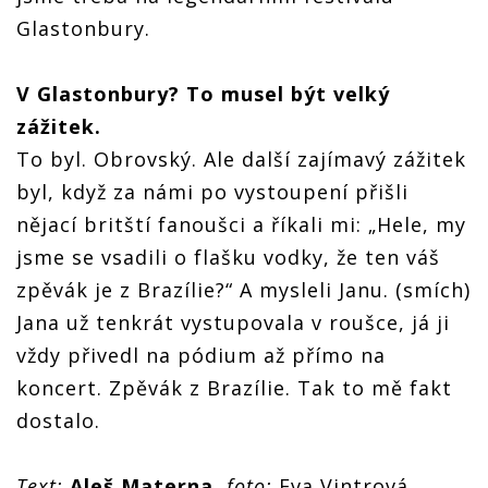
Glastonbury.
V Glastonbury? To musel být velký
zážitek.
To byl. Obrovský. Ale další zajímavý zážitek
byl, když za námi po vystoupení přišli
nějací britští fanoušci a říkali mi: „Hele, my
jsme se vsadili o flašku vodky, že ten váš
zpěvák je z Brazílie?“ A mysleli Janu. (smích)
Jana už tenkrát vystupovala v roušce, já ji
vždy přivedl na pódium až přímo na
koncert. Zpěvák z Brazílie. Tak to mě fakt
dostalo.
Text:
Aleš Materna
,
foto:
Eva Vintrová,