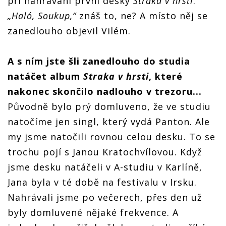
při nahrávání první desky
Straka v hrsti
.
„Haló, Soukup,“
znáš to, ne? A místo něj se
zanedlouho objevil Vilém.
A s ním jste šli zanedlouho do studia
natáčet album
Straka v hrsti
, které
nakonec skončilo nadlouho v trezoru...
Původně bylo prý domluveno, že ve studiu
natočíme jen singl, který vydá Panton. Ale
my jsme natočili rovnou celou desku. To se
trochu pojí s Janou Kratochvílovou. Když
jsme desku natáčeli v A-studiu v Karlíně,
Jana byla v té době na festivalu v Irsku.
Nahrávali jsme po večerech, přes den už
byly domluvené nějaké frekvence. A