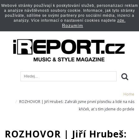
Webové stránky používají k poskytování služeb, personalizaci reklam
a analýze návštěvnosti soubory cookie. Informace, jak tyto stránky
používáte, sdílíme se svými partnery pro sociální média, inzerci a
analýzy. Více informací o nastavení cookies najdete
zde.
Rozumím
Home
ROZHOVOR | Jiří Hrubeš: Zahráli jsme první písničku a lidé na nás
křičeli, ať s tím jdeme do prdele
ROZHOVOR | Jiří Hrubeš: