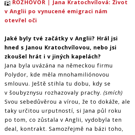
ROZHOVOR | Jana Kratochvílová: Život
v Anglii po vynucené emigraci nám
otevřel oči
Jaké byly tvé začátky v Anglii? Hrál jsi
hned s Janou Kratochvílovou, nebo jsi
zkoušel hrát i v jiných kapelách?
Jana byla uvázána na německou firmu
Polydor, kde měla mnohamiliónovou
smlouvu. Ještě stihla tu dobu, kdy se
v šoubyznysu rozhazovaly prachy.
(smích)
Svou sebedůvěrou a vírou, že to dokáže, ale
taky určitou urputností, si Jana půl roku
po tom, co zůstala v Anglii, vydobyla ten
deal, kontrakt. Samozřejmě na bázi toho,