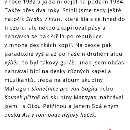
v roce 1982 a já za ní odjel na podzim 1984.
Takže přes dva roky. Stihli jsme tedy ještě
natočit
Straku v hrsti
, která šla sice hned do
trezoru, ale někdo zkopíroval pásy a
nahrávka se pak šířila po republice
v mnoha desítkách kopií. Na desce pak
paradoxně vyšla až po našem druhém albu
Výběr
, to byl takový guláš. Jinak jsem občas
nahrával bicí na desky různých kapel a
muzikantů, třeba na album skupiny
Mahagon
Slunečnice pro van Gogha
nebo
Kousek přízně
od skupiny Marsyas, nahrával
jsem i s Otou Petřinou a Janem Spáleným
desku
Asi v tom bude nějaký háček.