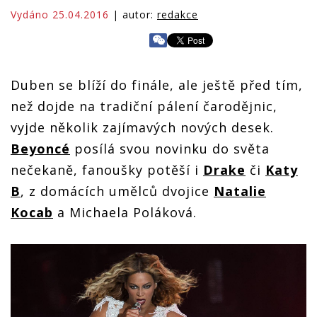
Vydáno 25.04.2016
| autor:
redakce
Duben se blíží do finále, ale ještě před tím,
než dojde na tradiční pálení čarodějnic,
vyjde několik zajímavých nových desek.
Beyoncé
posílá svou novinku do světa
nečekaně, fanoušky potěší i
Drake
či
Katy
B
, z domácích umělců dvojice
Natalie
Kocab
a Michaela Poláková.