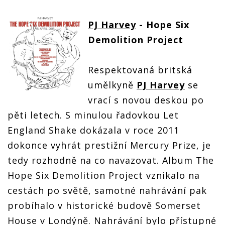
PJ Harvey
- Hope Six
Demolition Project
Respektovaná britská
umělkyně
PJ Harvey
se
vrací s novou deskou po
pěti letech. S minulou řadovkou Let
England Shake dokázala v roce 2011
dokonce vyhrát prestižní Mercury Prize, je
tedy rozhodně na co navazovat. Album The
Hope Six Demolition Project vznikalo na
cestách po světě, samotné nahrávání pak
probíhalo v historické budově Somerset
House v Londýně. Nahrávání bylo přístupné