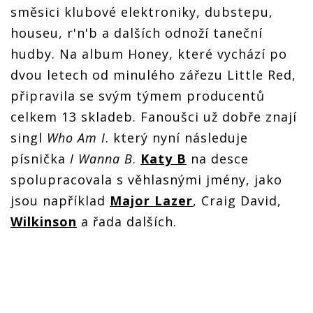
směsici klubové elektroniky, dubstepu,
houseu, r'n'b a dalších odnoží taneční
hudby. Na album Honey, které vychází po
dvou letech od minulého zářezu Little Red,
připravila se svým týmem producentů
celkem 13 skladeb. Fanoušci už dobře znají
singl
Who Am I
. který nyní následuje
písnička
I Wanna B
.
Katy B
na desce
spolupracovala s věhlasnými jmény, jako
jsou například
Major Lazer
, Craig David,
Wilkinson
a řada dalších.