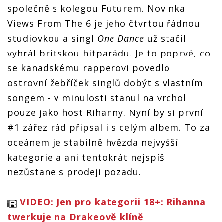
společně s kolegou Futurem. Novinka
Views From The 6 je jeho čtvrtou řádnou
studiovkou a singl
One Dance
už stačil
vyhrál britskou hitparádu. Je to poprvé, co
se kanadskému rapperovi povedlo
ostrovní žebříček singlů dobýt s vlastním
songem - v minulosti stanul na vrchol
pouze jako host Rihanny. Nyní by si první
#1 zářez rád připsal i s celým albem. To za
oceánem je stabilně hvězda nejvyšší
kategorie a ani tentokrát nejspíš
nezůstane s prodeji pozadu.
VIDEO: Jen pro kategorii 18+: Rihanna
twerkuje na Drakeově klíně