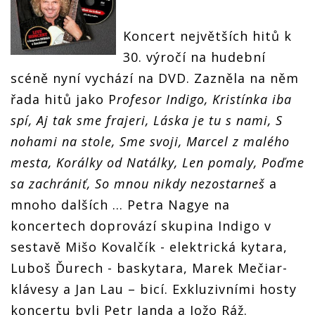
Koncert největších hitů k
30. výročí na hudební
scéně nyní vychází na DVD. Zazněla na něm
řada hitů jako P
rofesor Indigo, Kristínka iba
spí, Aj tak sme frajeri, Láska je tu s nami, S
nohami na stole, Sme svoji, Marcel z malého
mesta, Korálky od Natálky, Len pomaly, Poďme
sa zachrániť, So mnou nikdy nezostarneš
a
mnoho dalších ... Petra Nagye na
koncertech doprovází skupina Indigo v
sestavě Mišo Kovalčík - elektrická kytara,
Luboš Ďurech - baskytara, Marek Mečiar-
klávesy a Jan Lau – bicí. Exkluzivními hosty
koncertu byli Petr Janda a Jožo Ráž.