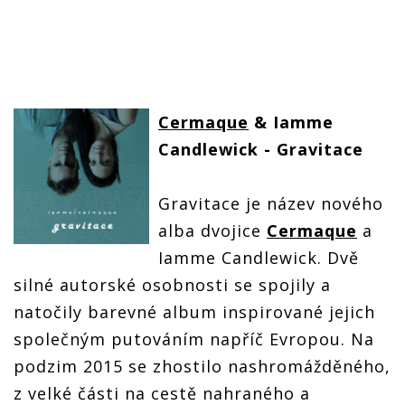
Cermaque
& Iamme
Candlewick - Gravitace
Gravitace je název nového
alba dvojice
Cermaque
a
Iamme Candlewick. Dvě
silné autorské osobnosti se spojily a
natočily barevné album inspirované jejich
společným putováním napříč Evropou. Na
podzim 2015 se zhostilo nashromážděného,
z velké části na cestě nahraného a