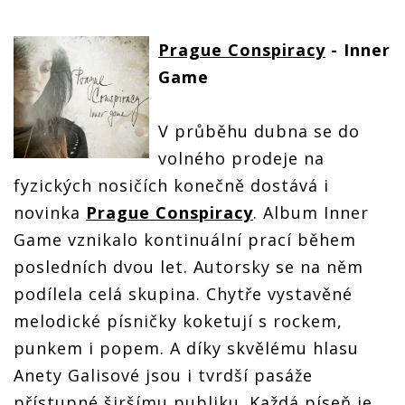
Prague Conspiracy
- Inner
Game
V průběhu dubna se do
volného prodeje na
fyzických nosičích konečně dostává i
novinka
Prague Conspiracy
. Album Inner
Game vznikalo kontinuální prací během
posledních dvou let. Autorsky se na něm
podílela celá skupina. Chytře vystavěné
melodické písničky koketují s rockem,
punkem i popem. A díky skvělému hlasu
Anety Galisové jsou i tvrdší pasáže
přístupné širšímu publiku. Každá píseň je