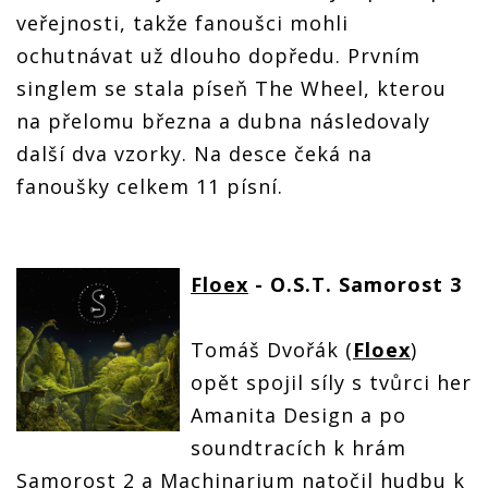
veřejnosti, takže fanoušci mohli
ochutnávat už dlouho dopředu. Prvním
singlem se stala píseň The Wheel, kterou
na přelomu března a dubna následovaly
další dva vzorky. Na desce čeká na
fanoušky celkem 11 písní.
Floex
- O.S.T. Samorost 3
Tomáš Dvořák (
Floex
)
opět spojil síly s tvůrci her
Amanita Design a po
soundtracích k hrám
Samorost 2 a Machinarium natočil hudbu k