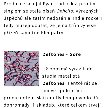
Produkce se ujal Ryan Hadlock a prvním
singlem se stala píseň
Ophelia
. Výrazných
úspěchů ale zatím nedosáhla. Indie rockeři
tedy musejí doufat, že je na trůn vynese
přízeň samotné Kleopatry.
Deftones - Gore
Už poosmé vyrazili do
studia metalisté
Deftones
. Tentokrát se
jim ve spolupráci s
producentem Mattem Hydem povedlo dát
dohromady11 skladeb, které celkem trvají