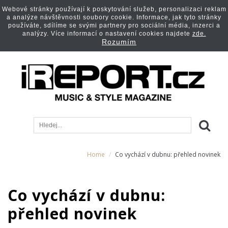
Webové stránky používají k poskytování služeb, personalizaci reklam
a analýze návštěvnosti soubory cookie. Informace, jak tyto stránky
používáte, sdílíme se svými partnery pro sociální média, inzerci a
analýzy. Více informací o nastavení cookies najdete
zde.
Rozumím
Home
Co vychází v dubnu: přehled novinek
Co vychází v dubnu:
přehled novinek