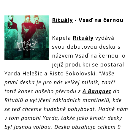
Rituály
- Vsaď na černou
Kapela
Rituály
vydává
svou debutovou desku s
názvem Vsaď na černou, o
jejíž produkci se postarali
Yarda Helešic a Risto Sokolovski.
"Naše
první deska je pro nás velkej milník, značí
totiž konec našeho přerodu z
A Banquet
do
Rituálů a vytýčení základních mantinelů, kde
se teď chceme hudebně pohybovat. Hodně nám
v tom pomohl Yarda, takže jako kmotr desky
byl jasnou volbou. Deska obsahuje celkem 9