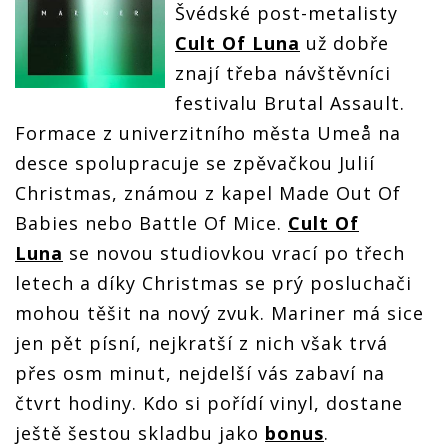
Švédské post-metalisty
Cult Of Luna
už dobře
znají třeba návštěvníci
festivalu Brutal Assault.
Formace z univerzitního města Umeå na
desce spolupracuje se zpěvačkou Julií
Christmas, známou z kapel Made Out Of
Babies nebo Battle Of Mice.
Cult Of
Luna
se novou studiovkou vrací po třech
letech a díky Christmas se prý posluchači
mohou těšit na nový zvuk. Mariner má sice
jen pět písní, nejkratší z nich však trvá
přes osm minut, nejdelší vás zabaví na
čtvrt hodiny. Kdo si pořídí vinyl, dostane
ještě šestou skladbu jako
bonus
.