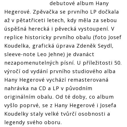
debutové album Hany
Hegerové. Zpěvačka se prvního LP dočkala
až v pětatřiceti letech, kdy měla za sebou
úspěšná herecká i pěvecká vystoupení. V
replice historicky prvního obalu (foto Josef
Koudelka, grafická úprava Zdeněk Seydl,
sleeve-note Leo Jehne) je dvanáct
nezapomenutelných písní. U příležitosti 50.
výročí od vydání prvního studiového alba
Hany Hegerové vychází remasterovaná
nahrávka na CD a LP v původním
originálním obalu. Od té doby, co album
vyšlo poprvé, se z Hany Hegerové i Josefa
Koudelky staly velké tvůrčí osobnosti a
legendy svého oboru.