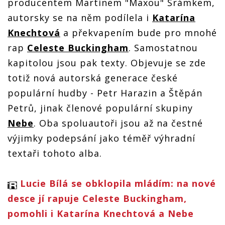
producentem Martinem "Maxou" Šrámkem,
autorsky se na něm podílela i
Katarína
Knechtová
a překvapením bude pro mnohé
rap
Celeste Buckingham
. Samostatnou
kapitolou jsou pak texty. Objevuje se zde
totiž nová autorská generace české
populární hudby - Petr Harazin a Štěpán
Petrů, jinak členové populární skupiny
Nebe
. Oba spoluautoři jsou až na čestné
výjimky podepsání jako téměř výhradní
textaři tohoto alba.
Lucie Bílá se obklopila mládím: na nové
desce jí rapuje Celeste Buckingham,
pomohli i Katarína Knechtová a Nebe