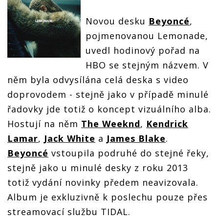
novinek
novinek
Novou desku
Beyoncé
,
pojmenovanou Lemonade,
uvedl hodinový pořad na
HBO se stejným názvem. V
něm byla odvysílána celá deska s video
doprovodem - stejně jako v případě minulé
řadovky jde totiž o koncept vizuálního alba.
Hostují na něm
The Weeknd
,
Kendrick
Lamar
,
Jack White
a
James Blake
.
Beyoncé
vstoupila podruhé do stejné řeky,
stejně jako u minulé desky z roku 2013
totiž vydání novinky předem neavizovala.
Album je exkluzivně k poslechu pouze přes
streamovací službu TIDAL.