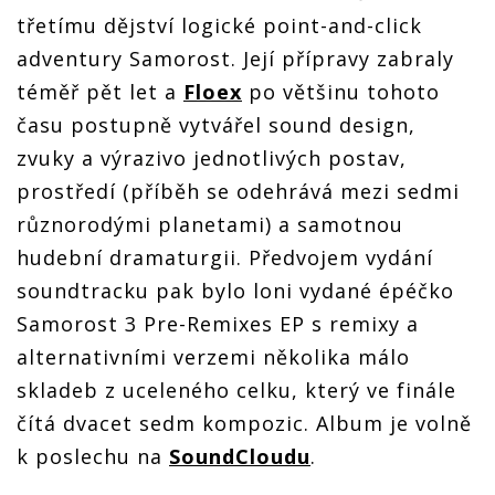
třetímu dějství logické point-and-click
adventury Samorost. Její přípravy zabraly
téměř pět let a
Floex
po většinu tohoto
času postupně vytvářel sound design,
zvuky a výrazivo jednotlivých postav,
prostředí (příběh se odehrává mezi sedmi
různorodými planetami) a samotnou
hudební dramaturgii. Předvojem vydání
soundtracku pak bylo loni vydané épéčko
Samorost 3 Pre-Remixes EP s remixy a
alternativními verzemi několika málo
skladeb z uceleného celku, který ve finále
čítá dvacet sedm kompozic. Album je volně
k poslechu na
SoundCloudu
.